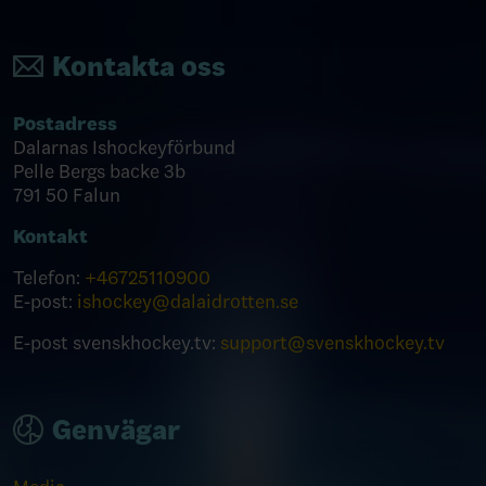
Kontakta oss
Postadress
Dalarnas Ishockeyförbund
Pelle Bergs backe 3b
791 50 Falun
Kontakt
Telefon:
+46
725110900
E-post:
ishockey@dalaidrotten.se
E-post svenskhockey.tv:
support@svenskhockey.tv
Genvägar