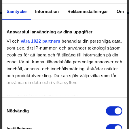
Samtycke
Information
Reklaminställningar
Om
Ishockeyns huvudsponsor
Ansvarsfull användning av dina uppgifter
Vi och
våra 1022 partners
behandlar din personliga data,
som t.ex. ditt IP-nummer, och använder teknologi såsom
cookies för att lagra och få tillgång till information på din
enhet för att kunna tillhandahålla personliga annonser och
innehåll, annons- och innehållsmätning, åskådarinsikter
och produktutveckling. Du kan själv välja vilka som får
använda din data och i vilka syften.
Huvudpartners
Med din tillåtelse skulle vi även vilja:
Samla in information om din geografiska plats
Samtyckesval
Nödvändig
som kan ha en noggrannhet på upp till flera meter
Identifiera din enhet genom att aktivt skanna den
för specifika kännetecken (fingeravtryck)
Inställningar