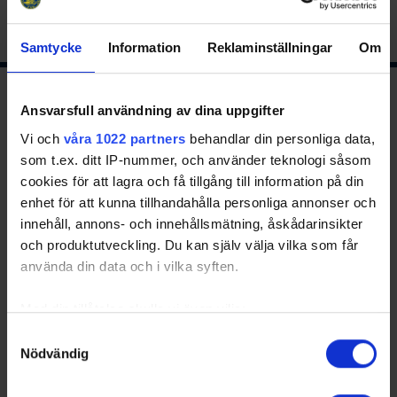
Samtycke
Information
Reklaminställningar
Om
Ishockeyns huvudsponsor
Ansvarsfull användning av dina uppgifter
Vi och
våra 1022 partners
behandlar din personliga data,
som t.ex. ditt IP-nummer, och använder teknologi såsom
cookies för att lagra och få tillgång till information på din
enhet för att kunna tillhandahålla personliga annonser och
innehåll, annons- och innehållsmätning, åskådarinsikter
och produktutveckling. Du kan själv välja vilka som får
använda din data och i vilka syften.
Huvudpartners
Med din tillåtelse skulle vi även vilja:
Samla in information om din geografiska plats
Samtyckesval
Nödvändig
som kan ha en noggrannhet på upp till flera meter
Identifiera din enhet genom att aktivt skanna den