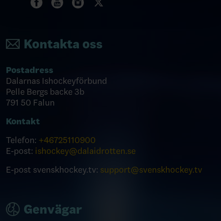
Kontakta oss
Postadress
Dalarnas Ishockeyförbund
Pelle Bergs backe 3b
791 50 Falun
Kontakt
Telefon:
+46
725110900
E-post:
ishockey@dalaidrotten.se
E-post svenskhockey.tv:
support@svenskhockey.tv
Genvägar