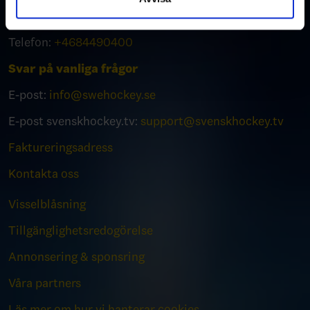
Kontakt
Telefon:
+4684490400
Svar på vanliga frågor
E-post:
info@swehockey.se
E-post svenskhockey.tv:
support@svenskhockey.tv
Faktureringsadress
Kontakta oss
Visselblåsning
Tillgänglighetsredogörelse
Annonsering & sponsring
Våra partners
Läs mer om hur vi hanterar cookies