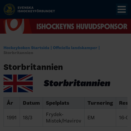
Hockeyboken Startsida
Officiella landskamper
Storbritannien
Storbritannien
År
Datum
Spelplats
Turnering
Resu
Frydek-
1991
18/3
EM
16-0
Mistek/Havirov