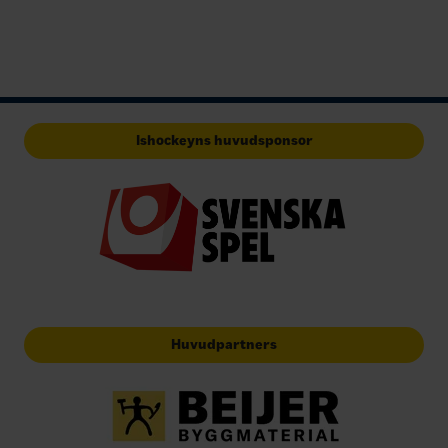
Ishockeyns huvudsponsor
Huvudpartners