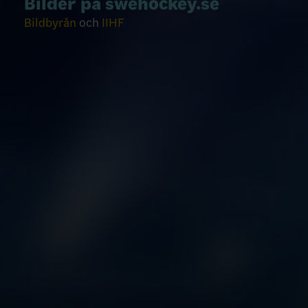
Bilder på swehockey.se
Bildbyrån
och
IIHF