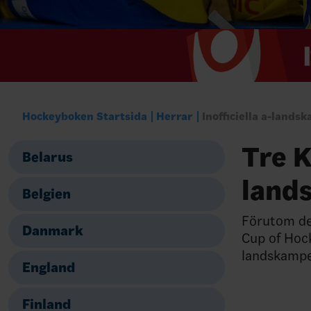
Hockeyboken Startsida
Herrar
Inofficiella a-lands
Tre K
Belarus
land
Belgien
Förutom de
Danmark
Cup of Hocke
landskampe
England
Finland