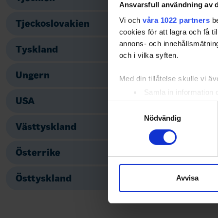
Ansvarsfull användning av d
Vi och
våra 1022 partners
be
Tjeckoslovakien
cookies för att lagra och få t
annons- och innehållsmätning
Tyskland
och i vilka syften.
Ungern
Med din tillåtelse skulle vi äve
Samla in information 
USA
Identifiera din enhet 
Samtyckesval
Ta reda på mer om hur dina pe
Nödvändig
Västtyskland
eller dra tillbaka ditt samtyc
Österrike
Vi använder enhetsidentifierar
sociala medier och analysera 
till de sociala medier och a
Östtyskland
Avvisa
med annan information som du 