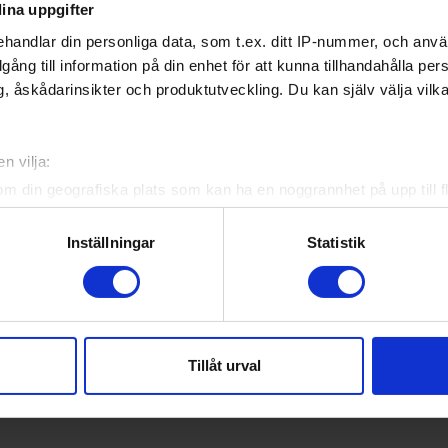
ina uppgifter
handlar din personliga data, som t.ex. ditt IP-nummer, och anv
illgång till information på din enhet för att kunna tillhandahålla pe
, åskådarinsikter och produktutveckling. Du kan själv välja vilk
n vilja:
om din geografiska plats som kan ha en noggrannhet på upp till f
genom att aktivt skanna den för specifika kännetecken (fingeravt
rsonliga uppgifter behandlas och ställ in dina preferenser i
deta
Inställningar
Statistik
ke när som helst från cookie-förklaringen.
e för att anpassa innehållet och annonserna till användarna, tillh
vår trafik. Vi vidarebefordrar även sådana identifierare och anna
nnons- och analysföretag som vi samarbetar med. Dessa kan i sin
Tillåt urval
har tillhandahållit eller som de har samlat in när du har använt 