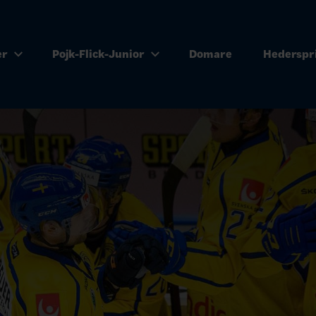
er
Pojk-Flick-Junior
Domare
Hederspr