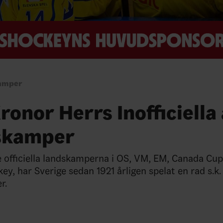
kamper
ronor Herrs Inofficiella 
skamper
 officiella landskamperna i OS, VM, EM, Canada Cu
y, har Sverige sedan 1921 årligen spelat en rad s.k. i
r.