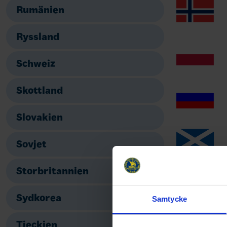
Rumänien
Ryssland
Schweiz
Skottland
Slovakien
Sovjet
Storbritannien
Sydkorea
Samtycke
Tjeckien