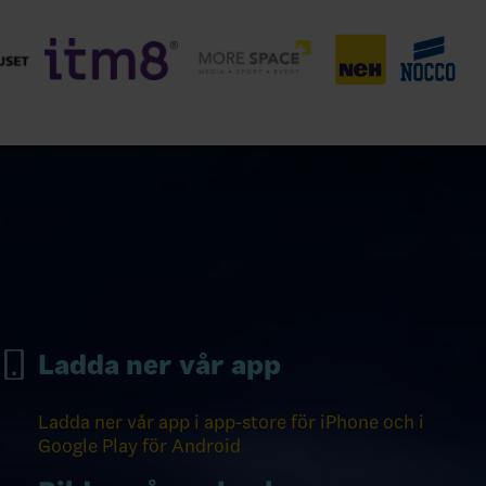
Ladda ner vår app
Ladda ner vår app i app-store för iPhone och i
Google Play för Android