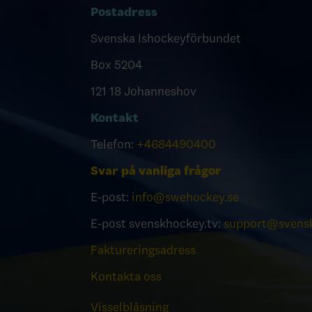
Postadress
Svenska Ishockeyförbundet
Box 5204
121 18 Johanneshov
Kontakt
Telefon:
+4684490400
Svar på vanliga frågor
E-post:
info@swehockey.se
E-post svenskhockey.tv:
support@svensk
Faktureringsadress
Kontakta oss
Visselblåsning