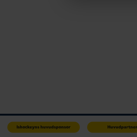
Ishockeyns huvudsponsor
Huvudpartne