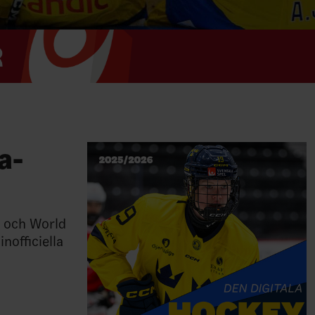
a-
p och World
nofficiella