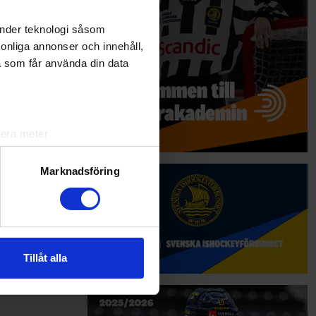
änder teknologi såsom
rsonliga annonser och innehåll,
a som får använda din data
lera meter
ryck)
ljsektionen
. Du kan ändra
Marknadsföring
andahålla funktioner för
n information från din enhet
 tur kombinera informationen
Tillåt alla
deras tjänster.