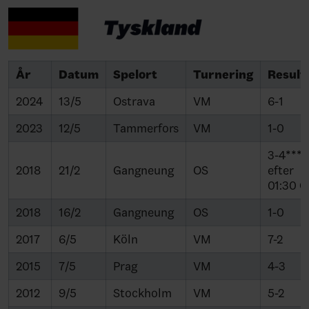
År
Datum
Spelort
Turnering
Result
2024
13/5
Ostrava
VM
6-1
2023
12/5
Tammerfors
VM
1-0
3-4***
2018
21/2
Gangneung
OS
efter
01:30 O
2018
16/2
Gangneung
OS
1-0
2017
6/5
Köln
VM
7-2
2015
7/5
Prag
VM
4-3
2012
9/5
Stockholm
VM
5-2