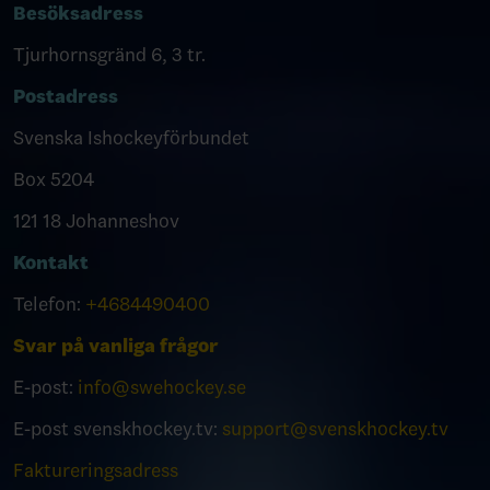
Besöksadress
Tjurhornsgränd 6, 3 tr.
Postadress
Svenska Ishockeyförbundet
Box 5204
121 18 Johanneshov
Kontakt
Telefon:
+4684490400
Svar på vanliga frågor
E-post:
info@swehockey.se
E-post svenskhockey.tv:
support@svenskhockey.tv
Faktureringsadress