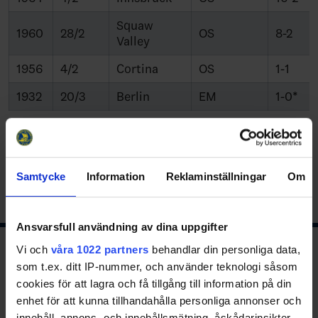
Squaw
1960
28/2
OS
8-2
Valley
1956
4/2
Cortina
OS
1-1
1932
20/3
Berlin
EM
1-0*
* Final ** Semifinal *** Kvartsfinal ****Bronsmatch
Samtycke
Information
Reklaminställningar
Om
Ansvarsfull användning av dina uppgifter
Vi och
våra 1022 partners
behandlar din personliga data,
Ishockeyns huvudsponsor
som t.ex. ditt IP-nummer, och använder teknologi såsom
cookies för att lagra och få tillgång till information på din
enhet för att kunna tillhandahålla personliga annonser och
innehåll, annons- och innehållsmätning, åskådarinsikter