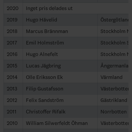
2020
Inget pris delades ut
2019
Hugo Hävelid
Östergötland
2018
Marcus Brännman
Stockholm N
2017
Emil Holmström
Stockholm S
2016
Hugo Alnefelt
Stockholm N
2015
Lucas Jägbring
Ångermanlan
2014
Olle Eriksson Ek
Värmland
2013
Filip Gustafsson
Västerbotten
2012
Felix Sandström
Gästrikland
2011
Christoffer Rifalk
Norrbotten
2010
William Silwerfeldt Öhman
Västerbotten