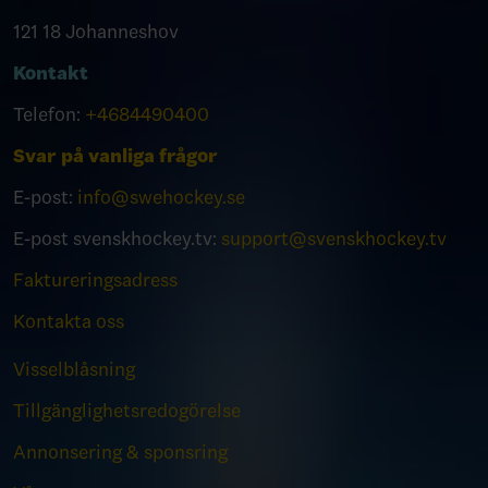
121 18 Johanneshov
Kontakt
Telefon:
+4684490400
Svar på vanliga frågor
E-post:
info@swehockey.se
E-post svenskhockey.tv:
support@svenskhockey.tv
Faktureringsadress
Kontakta oss
Visselblåsning
Tillgänglighetsredogörelse
Annonsering & sponsring