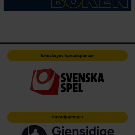
Ishockeyns huvudsponsor
Huvudpartners