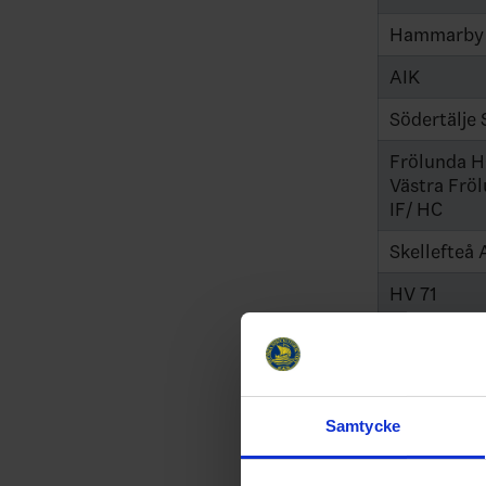
Hammarby 
AIK
Södertälje 
Frölunda H
Västra Frö
IF/ HC
Skellefteå
HV 71
Leksands I
Växjö Lake
Luleå HF
Samtycke
MoDo AIK