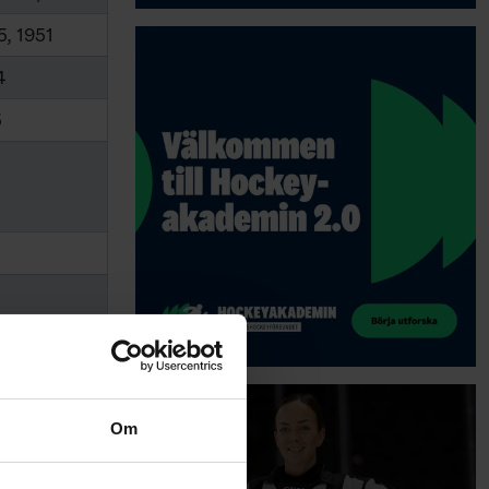
5, 1951
4
5
Om