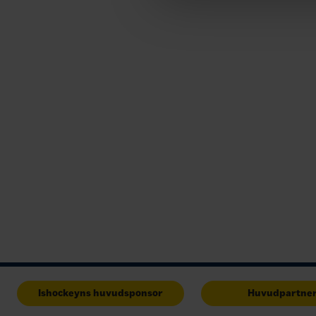
Ishockeyns huvudsponsor
Huvudpartne