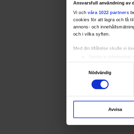
Hockey
Ansvarsfull användning av d
Malmö IF
Vi och
våra 1022 partners
be
cookies för att lagra och få t
Gävle GIK
annons- och innehållsmätning
och i vilka syften.
IF Björklöv
Med din tillåtelse skulle vi äve
Samla in information 
Identifiera din enhet 
Samtyckesval
Ta reda på mer om hur dina pe
Nödvändig
eller dra tillbaka ditt samtyc
Vi använder enhetsidentifierar
sociala medier och analysera 
till de sociala medier och a
Avvisa
med annan information som du 