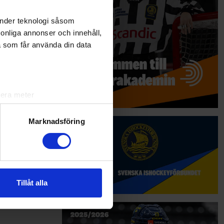
änder teknologi såsom
rsonliga annonser och innehåll,
a som får använda din data
lera meter
ryck)
ljsektionen
. Du kan ändra
Marknadsföring
andahålla funktioner för
n information från din enhet
 tur kombinera informationen
Tillåt alla
deras tjänster.