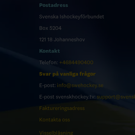
Postadress
Svenska Ishockeyförbundet
Box 5204
121 18 Johanneshov
Kontakt
Telefon:
+4684490400
Svar på vanliga frågor
E-post:
info@swehockey.se
E-post svenskhockey.tv:
support@svensk
Faktureringsadress
Kontakta oss
Visselblåsning