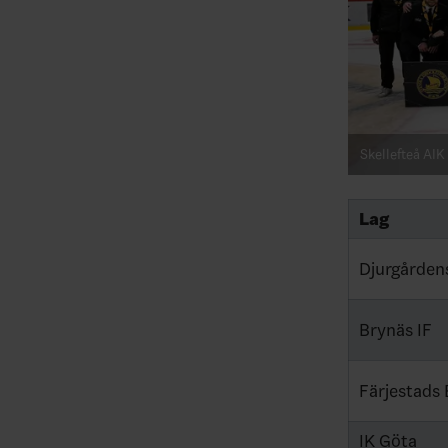
Skellefteå AIK
Lag
Djurgårdens
Brynäs IF
Färjestads
IK Göta