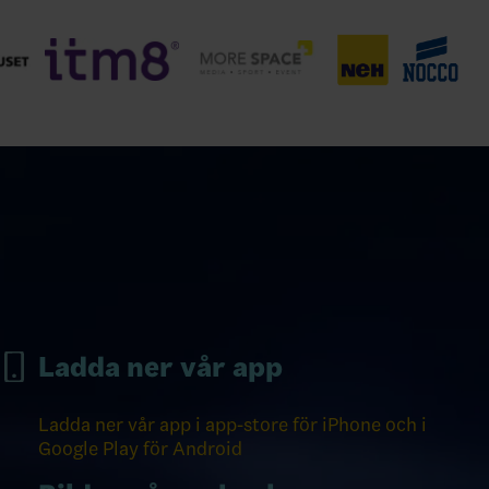
Ladda ner vår app
Ladda ner vår app i app-store för iPhone och i
Google Play för Android