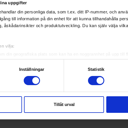
ina uppgifter
2
1992, 1994
handlar din personliga data, som t.ex. ditt IP-nummer, och anv
illgång till information på din enhet för att kunna tillhandahålla pe
1
1957
, åskådarinsikter och produktutveckling. Du kan själv välja vilk
en
1
1987
n vilja:
om din geografiska plats som kan ha en noggrannhet på upp till f
genom att aktivt skanna den för specifika kännetecken (fingeravt
rsonliga uppgifter behandlas och ställ in dina preferenser i
deta
Inställningar
Statistik
ke när som helst från cookie-förklaringen.
e för att anpassa innehållet och annonserna till användarna, tillh
vår trafik. Vi vidarebefordrar även sådana identifierare och anna
nnons- och analysföretag som vi samarbetar med. Dessa kan i sin
Tillåt urval
har tillhandahållit eller som de har samlat in när du har använt 