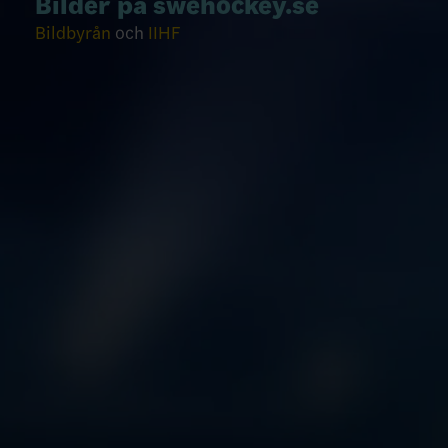
Bilder på swehockey.se
Bildbyrån
och
IIHF