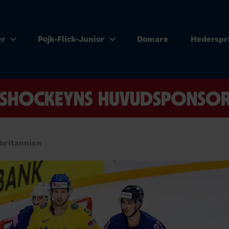
er
Pojk-Flick-Junior
Domare
Hederspr
britannien