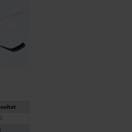
sultat
0
1