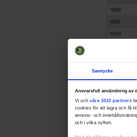
1962
1951
1950
1948
1938
1936
Samtycke
1932
Ansvarsfull användning av d
1928
Vi och
våra 1022 partners
be
1924
cookies för att lagra och få t
annons- och innehållsmätning
* Final
och i vilka syften.