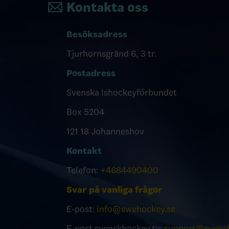
Kontakta oss
Besöksadress
Tjurhornsgränd 6, 3 tr.
Postadress
Svenska Ishockeyförbundet
Box 5204
121 18 Johanneshov
Kontakt
Telefon:
+4684490400
Svar på vanliga frågor
E-post:
info@swehockey.se
E-post svenskhockey.tv:
support@svensk