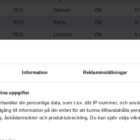
15/3
Denver
VM
17
10/3
Paris
VM
5-
18/3
London
VM
4-
6/2
S:t Moritz
OS
4-
17/2
Prag
VM
2-
7/2
Garmisch-P.
OS
0-
Information
Reklaminställningar
15/3
Berlin
Em
4-
ina uppgifter
19/2
S:t Moritz
OS
3-
handlar din personliga data, som t.ex. ditt IP-nummer, och anv
2/2
Chamonix
OS
3-
illgång till information på din enhet för att kunna tillhandahålla pe
, åskådarinsikter och produktutveckling. Du kan själv välja vilk