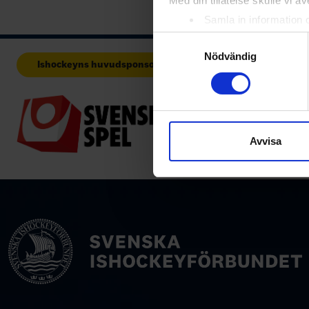
Med din tillåtelse skulle vi äve
Samla in information 
Identifiera din enhet 
Samtyckesval
Ta reda på mer om hur dina pe
Nödvändig
Ishockeyns huvudsponsor
Huvudpartne
eller dra tillbaka ditt samtyc
Vi använder enhetsidentifierar
sociala medier och analysera 
till de sociala medier och a
Avvisa
med annan information som du 