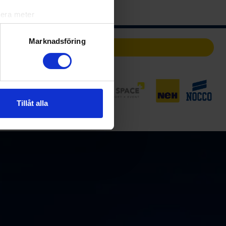
lera meter
ryck)
ljsektionen
. Du kan ändra
Marknadsföring
Partners
andahålla funktioner för
n information från din enhet
 tur kombinera informationen
Tillåt alla
deras tjänster.