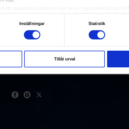
n vilja:
om din geografiska plats som kan ha en noggrannhet på upp till f
genom att aktivt skanna den för specifika kännetecken (fingeravt
rsonliga uppgifter behandlas och ställ in dina preferenser i
deta
Inställningar
Statistik
rs
Officiella partners
ke när som helst från cookie-förklaringen.
e för att anpassa innehållet och annonserna till användarna, tillh
vår trafik. Vi vidarebefordrar även sådana identifierare och anna
nnons- och analysföretag som vi samarbetar med. Dessa kan i sin
Tillåt urval
har tillhandahållit eller som de har samlat in när du har använt 