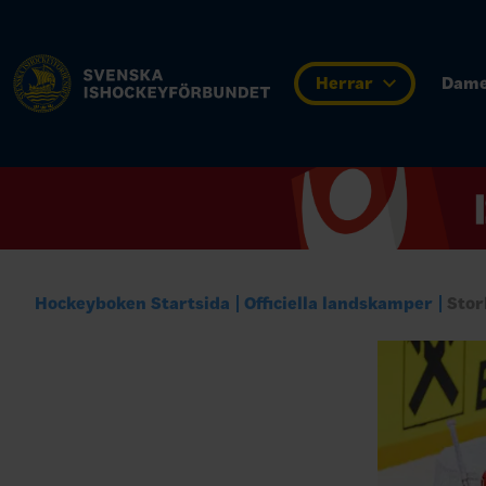
Herrar
Dam
Hockeyboken Startsida
Officiella landskamper
Stor