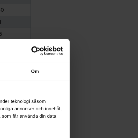
-0
1
5
3
3
1
Om
1
1*
änder teknologi såsom
4
rsonliga annonser och innehåll,
a som får använda din data