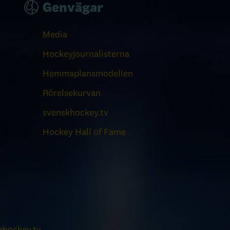
Genvägar
Media
Hockeyjournalisterna
Hemmaplansmodellen
Rörelsekurvan
svenskhockey.tv
Hockey Hall of Fame
hockey.tv