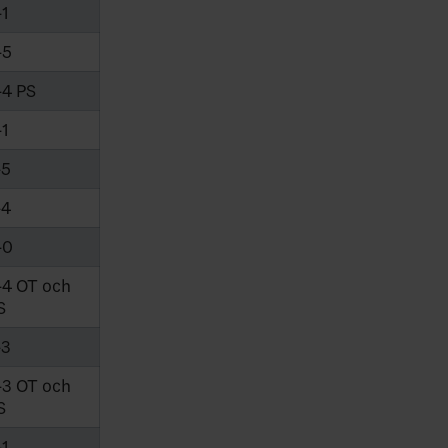
-1
-5
-4 PS
-1
-5
-4
-0
-4 OT och
S
-3
-3 OT och
S
-1