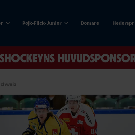
er
Pojk-Flick-Junior
Domare
Hederspr
Schweiz