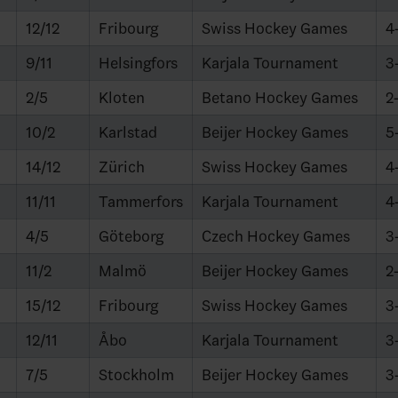
12/12
Fribourg
Swiss Hockey Games
4
9/11
Helsingfors
Karjala Tournament
3
2/5
Kloten
Betano Hockey Games
2
10/2
Karlstad
Beijer Hockey Games
5
14/12
Zürich
Swiss Hockey Games
4
11/11
Tammerfors
Karjala Tournament
4
4/5
Göteborg
Czech Hockey Games
3
11/2
Malmö
Beijer Hockey Games
2
15/12
Fribourg
Swiss Hockey Games
3
12/11
Åbo
Karjala Tournament
3
7/5
Stockholm
Beijer Hockey Games
3