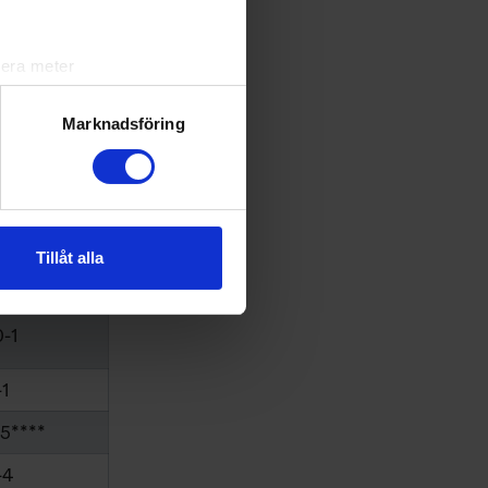
-0
-4
lera meter
-0
ryck)
ljsektionen
. Du kan ändra
Marknadsföring
-2
-3
andahålla funktioner för
n information från din enhet
-3***
 tur kombinera informationen
Tillåt alla
-3
deras tjänster.
0-1
-1
-5****
-4