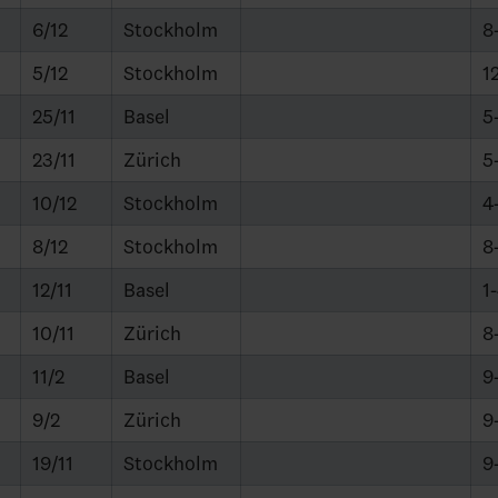
6/12
Stockholm
8
5/12
Stockholm
1
25/11
Basel
5
23/11
Zürich
5
10/12
Stockholm
4
8/12
Stockholm
8
12/11
Basel
1
10/11
Zürich
8
11/2
Basel
9
9/2
Zürich
9
19/11
Stockholm
9