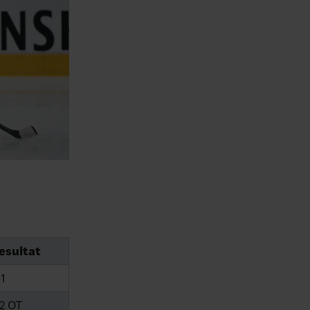
esultat
-1
-2 OT