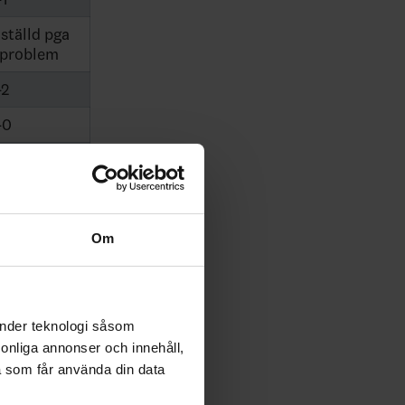
nställd pga
sproblem
-2
-0
1
-2
-0
Om
-2
-6
änder teknologi såsom
-3
rsonliga annonser och innehåll,
a som får använda din data
-0