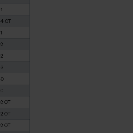
-1
-4 OT
-1
-2
-2
-3
-0
-0
-2 OT
-2 OT
-2 OT