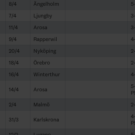
8/4
Ängelholm
5
7/4
Ljungby
3
11/4
Arosa
3
9/4
Rapperwil
4
20/4
Nyköping
2
18/4
Örebro
2
16/4
Winterthur
4
5
14/4
Arosa
P
2/4
Malmö
2
4
31/3
Karlskrona
P
12/2
Lugano
5