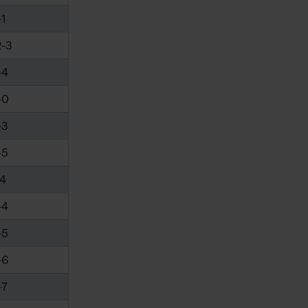
-1
2-3
-4
-0
-3
-5
-4
-4
-5
-6
-7