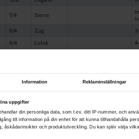
I
7/4
Sierre
i
6/4
Zug
3
4/4
Luleå
4
2/4
Umeå
1-
13/4
Zürich
6
11/4
Lugano
1
Information
Reklaminställningar
23/4
Linköping
6
ina uppgifter
13/4
Zürich
4
handlar din personliga data, som t.ex. ditt IP-nummer, och anv
16/12
Moskva
Izvestijaturneringen
7
illgång till information på din enhet för att kunna tillhandahålla pe
, åskådarinsikter och produktutveckling. Du kan själv välja vilk
4/11
Fribourg
Nissan Cup
5