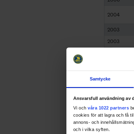
2004
2003
2003
2001
2001
2000
Samtycke
2000
Ansvarsfull användning av d
2000
Vi och
våra 1022 partners
be
1994
cookies för att lagra och få t
annons- och innehållsmätning
1994
och i vilka syften.