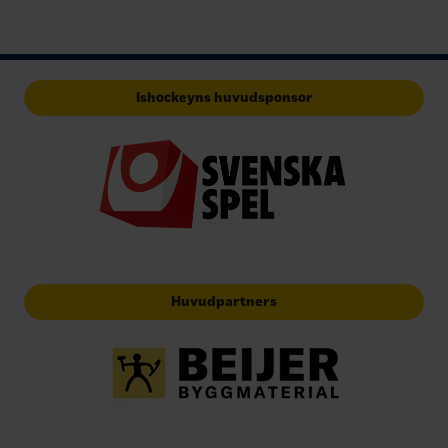
Ishockeyns huvudsponsor
Huvudpartners