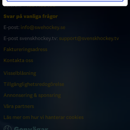
Telefon:
+4684490400
Svar på vanliga frågor
E-post:
info@swehockey.se
E-post svenskhockey.tv:
support@svenskhockey.tv
Faktureringsadress
Kontakta oss
Visselblåsning
Tillgänglighetsredogörelse
Annonsering & sponsring
Våra partners
Läs mer om hur vi hanterar cookies
Genvägar