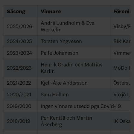
Säsong
Vinnare
Förenin
André Lundholm & Eva
2025/2026
Visby/R
Werkelin
2024/2025
Torsten Yngveson
BIK Karl
2023/2024
Pelle Johansson
Vimmer
Henrik Gradin och Mattias
2022/2023
MoDo H
Karlin
2021/2022
Kjell-Åke Andersson
Östersun
2020/2021
Sam Hallam
Växjö La
2019/2020
Ingen vinnare utsedd pga Covid-19
Per Kenttä och Martin
2018/2019
IK Oska
Åkerberg