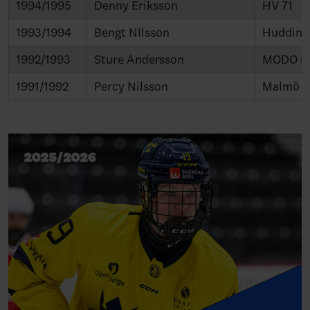
1994/1995
Denny Eriksson
HV 71
1993/1994
Bengt NIlsson
Hudding
1992/1993
Sture Andersson
MODO H
1991/1992
Percy Nilsson
Malmö I