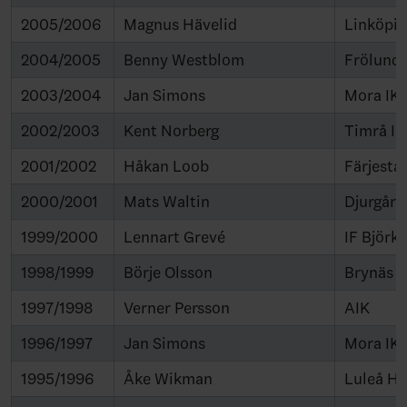
2005/2006
Magnus Hävelid
Linköpi
2004/2005
Benny Westblom
Frölund
2003/2004
Jan Simons
Mora IK
2002/2003
Kent Norberg
Timrå IK
2001/2002
Håkan Loob
Färjesta
2000/2001
Mats Waltin
Djurgård
1999/2000
Lennart Grevé
IF Björk
1998/1999
Börje Olsson
Brynäs I
1997/1998
Verner Persson
AIK
1996/1997
Jan Simons
Mora IK
1995/1996
Åke Wikman
Luleå H