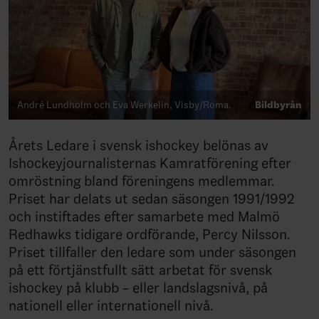
André Lundholm och Eva Werkelin, Visby/Roma.
Bildbyrån
Årets Ledare i svensk ishockey belönas av
Ishockeyjournalisternas Kamratförening efter
omröstning bland föreningens medlemmar.
Priset har delats ut sedan säsongen 1991/1992
och instiftades efter samarbete med Malmö
Redhawks tidigare ordförande, Percy Nilsson.
Priset tillfaller den ledare som under säsongen
på ett förtjänstfullt sätt arbetat för svensk
ishockey på klubb – eller landslagsnivå, på
nationell eller internationell nivå.