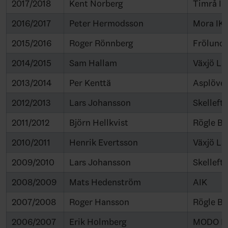
2017/2018
Kent Norberg
Timrå IK
2016/2017
Peter Hermodsson
Mora IK
2015/2016
Roger Rönnberg
Frölund
2014/2015
Sam Hallam
Växjö La
2013/2014
Per Kenttä
Asplöve
2012/2013
Lars Johansson
Skelleft
2011/2012
Björn Hellkvist
Rögle B
2010/2011
Henrik Evertsson
Växjö La
2009/2010
Lars Johansson
Skelleft
2008/2009
Mats Hedenström
AIK
2007/2008
Roger Hansson
Rögle B
2006/2007
Erik Holmberg
MODO H