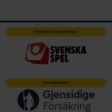
Ishockeyns huvudsponsor
Huvudpartners