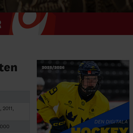
rten
 2011,
 2000