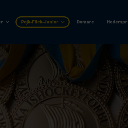
er
Pojk-Flick-Junior
Domare
Hederspr