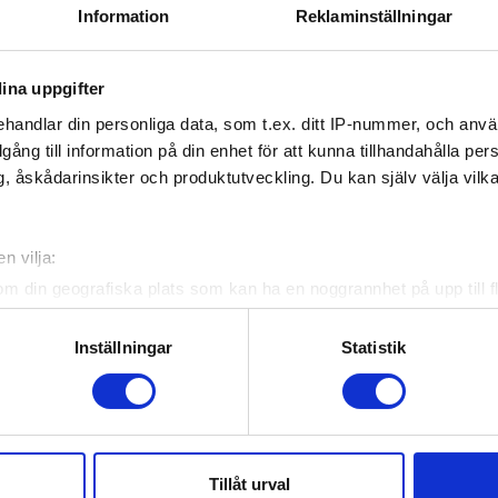
Information
Reklaminställningar
ina uppgifter
handlar din personliga data, som t.ex. ditt IP-nummer, och anv
illgång till information på din enhet för att kunna tillhandahålla pe
, åskådarinsikter och produktutveckling. Du kan själv välja vilk
n vilja:
om din geografiska plats som kan ha en noggrannhet på upp till f
genom att aktivt skanna den för specifika kännetecken (fingeravt
rsonliga uppgifter behandlas och ställ in dina preferenser i
deta
Inställningar
Statistik
ke när som helst från cookie-förklaringen.
e för att anpassa innehållet och annonserna till användarna, tillh
vår trafik. Vi vidarebefordrar även sådana identifierare och anna
nnons- och analysföretag som vi samarbetar med. Dessa kan i sin
Tillåt urval