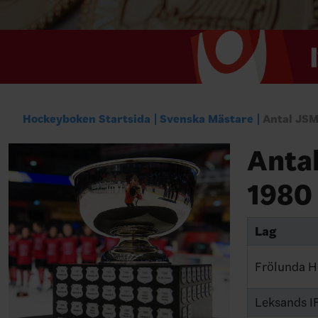
Hockeyboken Startsida
Svenska Mästare
Antal JSM
Antal
1980
Lag
Frölunda 
Leksands I