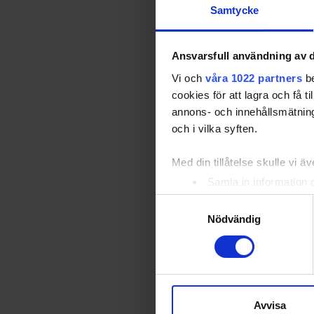
Samtycke
Ansvarsfull användning av d
Vi och
våra 1022 partners
be
cookies för att lagra och få t
annons- och innehållsmätning
och i vilka syften.
Med din tillåtelse skulle vi äve
Samla in information 
Identifiera din enhet 
Samtyckesval
Ta reda på mer om hur dina pe
Nödvändig
eller dra tillbaka ditt samtyc
Vi använder enhetsidentifierar
sociala medier och analysera 
till de sociala medier och a
Avvisa