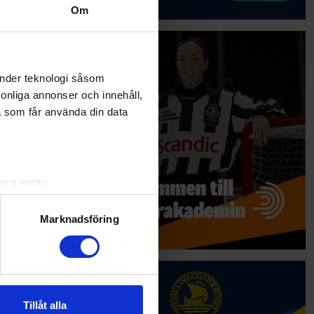
Om
änder teknologi såsom
rsonliga annonser och innehåll,
a som får använda din data
lera meter
ryck)
ljsektionen
. Du kan ändra
Marknadsföring
andahålla funktioner för
n information från din enhet
 tur kombinera informationen
Tillåt alla