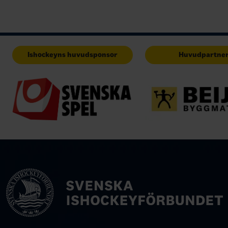
Ishockeyns huvudsponsor
Huvudpartne