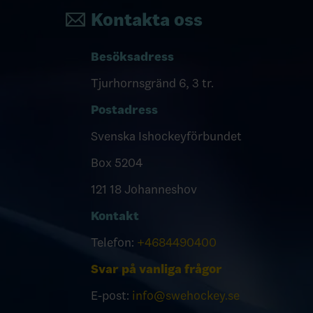
Kontakta oss
Besöksadress
Tjurhornsgränd 6, 3 tr.
Postadress
Svenska Ishockeyförbundet
Box 5204
121 18 Johanneshov
Kontakt
Telefon:
+4684490400
Svar på vanliga frågor
E-post:
info@swehockey.se