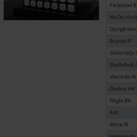
Färjestad 
MoDo Hoc
Djurgårdens
Brynäs IF
Södertälje 
Skellefteå 
Västerås IK
Örebro HK
Rögle BK
AIK
Mora IK
Hammarby 