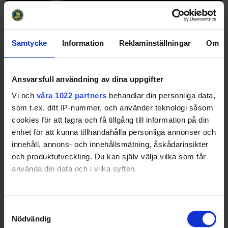
Samtycke
Information
Reklaminställningar
Om
Ansvarsfull användning av dina uppgifter
Vi och
våra 1022 partners
behandlar din personliga data,
som t.ex. ditt IP-nummer, och använder teknologi såsom
cookies för att lagra och få tillgång till information på din
Regelboken säsongen 2026-2027
enhet för att kunna tillhandahålla personliga annonser och
innehåll, annons- och innehållsmätning, åskådarinsikter
26-06-26
Regelboken är nu publicerad för kommande säsong. Längre
och produktutveckling. Du kan själv välja vilka som får
ned här finner du också situationshandboken som är ett
använda din data och i vilka syften.
komplement till regelboken. Du har också årets
sommarfrågor nedan till dig som vill utman…
Med din tillåtelse skulle vi även vilja:
Samla in information om din geografiska plats
Samtyckesval
Nödvändig
som kan ha en noggrannhet på upp till flera meter