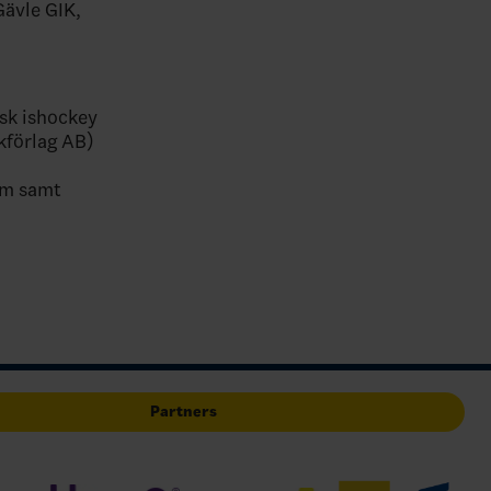
Gävle GIK,
sk ishockey
kförlag AB)
om samt
Partners