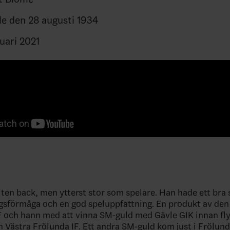
le den 28 augusti 1934
uari 2021
liten back, men ytterst stor som spelare. Han hade ett bra 
gsförmåga och en god speluppfattning. En produkt av den 
 och hann med att vinna SM-guld med Gävle GIK innan flyt
 Västra Frölunda IF. Ett andra SM-guld kom just i Frölun