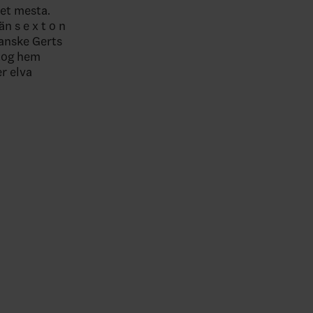
det mesta.
n s e x t o n
kanske Gerts
 tog hem
r elva