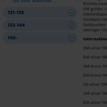
120. Peter Andersson
Blomés insat
VM-guldet i 
121-132
mästerskapsm
starkaste na
Guldpucken.
133-144
säsonger i f
145-
Internation
VM-silver 19
EM-silver 19
VM-brons 19
EM-brons 19
OS-silver 19
VM-silver 19
EM-silver 19