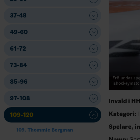
37-48
49-60
61-72
73-84
Frölundas spe
85-96
ishockeymatch
97-108
Invald i H
Kategori:
I
109-120
Spelare, 
109. Thommie Bergman
Namn:
Ger