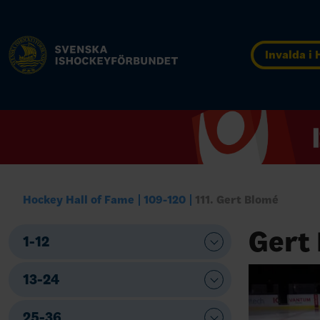
Invalda i
Hockey Hall of Fame
109-120
111. Gert Blomé
Gert
1-12
13-24
25-36