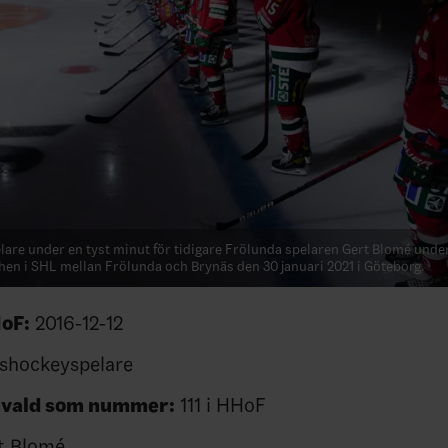
lare under en tyst minut för tidigare Frölunda spelaren Gert Blomé unde
en i SHL mellan Frölunda och Brynäs den 30 januari 2021 i Göteborg.
HoF:
2016-12-12
shockeyspelare
invald som nummer:
111 i HHoF
t Blomé