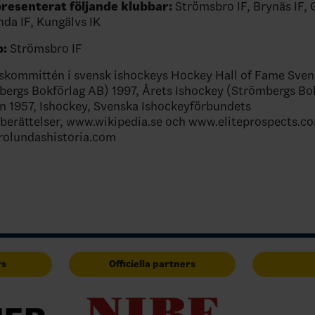
resenterat följande klubbar:
Strömsbro IF, Brynäs IF, 
nda IF, Kungälvs IK
:
Strömsbro IF
skommittén i svensk ishockeys Hockey Hall of Fame Sven
bergs Bokförlag AB) 1997, Årets Ishockey (Strömbergs Bo
n 1957, Ishockey, Svenska Ishockeyförbundets
berättelser, www.wikipedia.se och www.eliteprospects.c
rolundashistoria.com
rs
Officiella partners