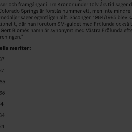
ser och framgångar i Tre Kronor under tolv års tid säger 
Colorado Springs är förstås nummer ett, men inte mindre ä
edaljer säger egentligen allt. Säsongen 1964/1965 blev 
tionellt, där han förutom SM-guldet med Frölunda också
 Gert Blomés namn är synonymt med Västra Frölunda efte
öreningen."
ella meriter:
67
67
65
65
64
64
64