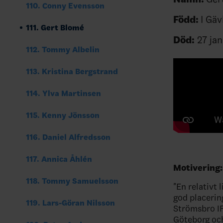
110. Conny Evensson
Född:
I Gäv
111. Gert Blomé
Död:
27 jan
112. Tommy Albelin
113. Kristina Bergstrand
114. Ylva Martinsen
115. Kenny Jönsson
116. Daniel Alfredsson
117. Annica Åhlén
Motivering:
118. Tommy Samuelsson
"En relativt 
god placerin
119. Lars-Göran Nilsson
Strömsbro IF
Göteborg och