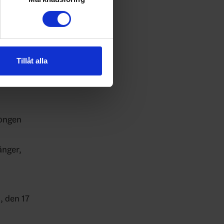
r:
55
andahålla funktioner för
n information från din enhet
 tur kombinera informationen
Tillåt alla
d Gävle GIK
deras tjänster.
songen
ånger,
, den 17