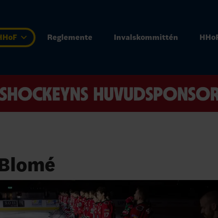
 HHoF
Reglemente
Invalskommittén
HHoF
 Blomé