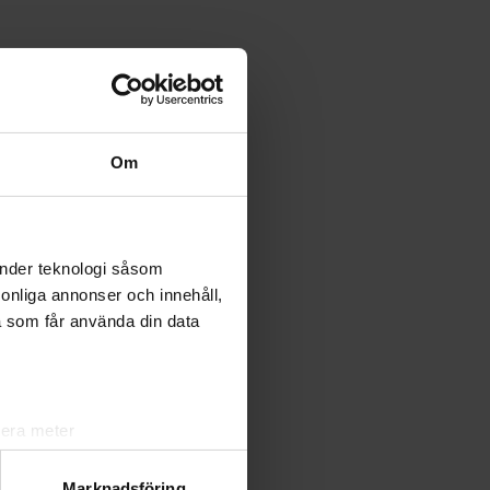
Om
änder teknologi såsom
rsonliga annonser och innehåll,
a som får använda din data
lera meter
ryck)
ljsektionen
. Du kan ändra
Marknadsföring