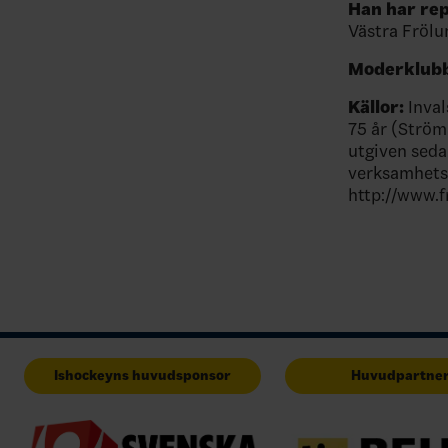
Han har rep
Västra Frölu
Moderklubb
Källor:
Inval
75 år (Ström
utgiven seda
verksamhets
http://www.f
Ishockeyns huvudsponsor
Huvudpartne