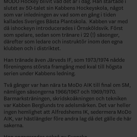
MODO Hockey blivit vad det är i dag. Han startade i
slutet av 50-talet sin Kabbens Hockeyskola, något
som var inledningen av vad som en gång i tiden
kallades Sveriges Bästa Plantskola. Kabben var med
då ishockeyn introducerades i Örnsköldsvik. Först
som spelare, sedan som tränare i 22 (!) säsonger,
därefter som ledare och instruktör inom den egna
klubben och i distriktet.
Han tränade även Järveds IF, som 1973/1974 nådde
föreningens största framgång med kval till högsta
serien under Kabbens ledning.
Två gånger var han nära ta MoDo AIK till final om SM,
nämligen säsongerna 1966/1967 och 1969/1970.
Barmarksträningen, skridskoåkningen och tekniken
var Kabben Berglunds tre adelsmärken. Det var heller
ingen hemlighet att Alfredshems IK, sedermera MoDo
AIK, var hästlängder före andra lag då det gälle de här
sakerna.
Han engagerades också av Svenska