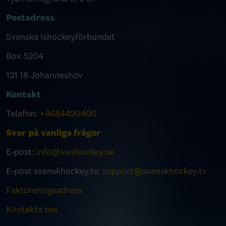
Postadress
Svenska Ishockeyförbundet
Box 5204
121 18 Johanneshov
Kontakt
Telefon:
+4684490400
Svar på vanliga frågor
E-post:
info@swehockey.se
E-post svenskhockey.tv:
support@svenskhockey.tv
Faktureringsadress
Kontakta oss