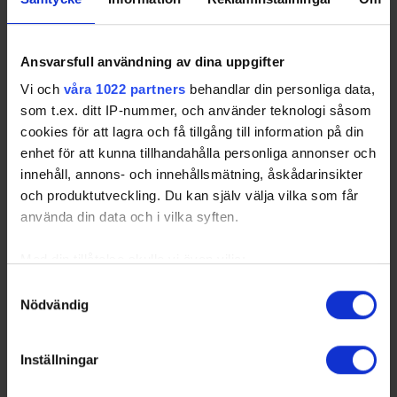
Tränare för Alfredshems IK
1959/1960
Ansvarsfull användning av dina uppgifter
Tränare för Alfredshems IK
Vi och
våra 1022 partners
behandlar din personliga data,
1958/1959
som t.ex. ditt IP-nummer, och använder teknologi såsom
cookies för att lagra och få tillgång till information på din
Tränare för Alfredshems IK
enhet för att kunna tillhandahålla personliga annonser och
1957/1958
innehåll, annons- och innehållsmätning, åskådarinsikter
och produktutveckling. Du kan själv välja vilka som får
Tränare för Alfredshems IK
använda din data och i vilka syften.
1956/1957
Med din tillåtelse skulle vi även vilja:
Tränare för Alfredshems IK
Samla in information om din geografiska plats
Samtyckesval
1955/1956
Nödvändig
som kan ha en noggrannhet på upp till flera meter
Identifiera din enhet genom att aktivt skanna den
Tränare för Alfredshems IK
för specifika kännetecken (fingeravtryck)
Inställningar
1954/1955
Ta reda på mer om hur dina personliga uppgifter
behandlas och ställ in dina preferenser i
detaljsektionen
.