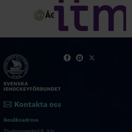
Kontakta oss
Besöksadress
Tjurhornsgränd 6, 3 tr.