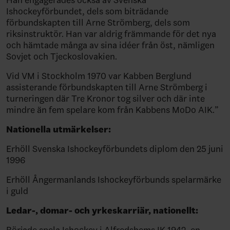
Ishockeyförbundet, dels som biträdande
förbundskapten till Arne Strömberg, dels som
riksinstruktör. Han var aldrig främmande för det nya
och hämtade många av sina idéer från öst, nämligen
Sovjet och Tjeckoslovakien.
Vid VM i Stockholm 1970 var Kabben Berglund
assisterande förbundskapten till Arne Strömberg i
turneringen där Tre Kronor tog silver och där inte
mindre än fem spelare kom från Kabbens MoDo AIK.”
Nationella utmärkelser:
Erhöll Svenska Ishockeyförbundets diplom den 25 juni
1996
Erhöll Ångermanlands Ishockeyförbunds spelarmärke
i guld
Ledar-, domar- och yrkeskarriär, nationellt:
Började spela Ishockey i Alfredshems IK 1942, en