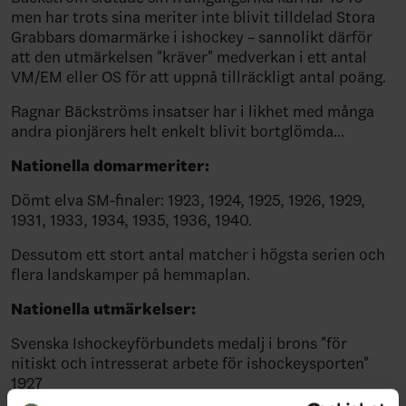
men har trots sina meriter inte blivit tilldelad Stora
Grabbars domarmärke i ishockey – sannolikt därför
att den utmärkelsen "kräver" medverkan i ett antal
VM/EM eller OS för att uppnå tillräckligt antal poäng.
Ragnar Bäckströms insatser har i likhet med många
andra pionjärers helt enkelt blivit bortglömda…
Nationella domarmeriter:
Dömt elva SM-finaler: 1923, 1924, 1925, 1926, 1929,
1931, 1933, 1934, 1935, 1936, 1940.
Dessutom ett stort antal matcher i högsta serien och
flera landskamper på hemmaplan.
Nationella utmärkelser:
Svenska Ishockeyförbundets medalj i brons "för
nitiskt och intresserat arbete för ishockeysporten"
1927