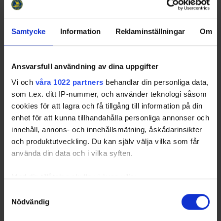
Förbundsdomare i ishockey med Domarmärke
nummer 1 – utsedd 1957
Samtycke
Information
Reklaminställningar
Om
Hedersledamot i Stockholms Domareklubb
Innehade Svenska Bandyförbundets,
Fotbollförbundets, Ishockeyförbundets, Stockholms
Ansvarsfull användning av dina uppgifter
Bandyförbunds, Stockholms Fotbollförbunds,
Vi och
våra 1022 partners
behandlar din personliga data,
Stockholms Ishockeyförbunds Domarediplom och
som t.ex. ditt IP-nummer, och använder teknologi såsom
Förtjänstdiplom.
cookies för att lagra och få tillgång till information på din
Svenska Fotbollförbundets Guldnål 1942
enhet för att kunna tillhandahålla personliga annonser och
innehåll, annons- och innehållsmätning, åskådarinsikter
Spelarkarriär:
och produktutveckling. Du kan själv välja vilka som får
Bäckström började spela fotboll i AIK 1904 och
använda din data och i vilka syften.
tillhörde A-laget som vänsterback till 1911. Han
representerade därefter B- och E-laget fram till 1921-
Med din tillåtelse skulle vi även vilja:
22, i vilka många A-lagsspelare från förkrigsåren
Samla in information om din geografiska plats
Samtyckesval
spelade. Han var även "motionsspelare" i bandy för
Nödvändig
som kan ha en noggrannhet på upp till flera meter
AIK.
Identifiera din enhet genom att aktivt skanna den