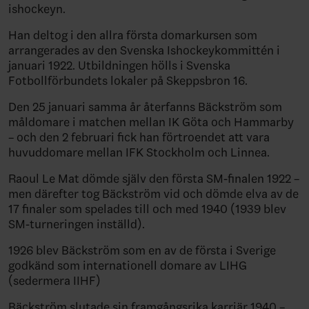
ishockeyn.
Han deltog i den allra första domarkursen som
arrangerades av den Svenska Ishockeykommittén i
januari 1922. Utbildningen hölls i Svenska
Fotbollförbundets lokaler på Skeppsbron 16.
Den 25 januari samma år återfanns Bäckström som
måldomare i matchen mellan IK Göta och Hammarby
– och den 2 februari fick han förtroendet att vara
huvuddomare mellan IFK Stockholm och Linnea.
Raoul Le Mat dömde själv den första SM-finalen 1922 –
men därefter tog Bäckström vid och dömde elva av de
17 finaler som spelades till och med 1940 (1939 blev
SM-turneringen inställd).
1926 blev Bäckström som en av de första i Sverige
godkänd som internationell domare av LIHG
(sedermera IIHF)
Bäckström slutade sin framgångsrika karriär 1940 –