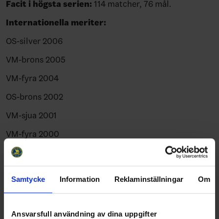
Facit i högsta serien:
114 matcher, 76 mål.
Internationella meriter:
OS-silver 2006
VM-brons 2005
VM-fyra 2004
OS-brons 2002
VM-sjua 2001
VM-fyra 2000
OS-femma 1998
Landskamper:
160 A-landskamper
Samtycke
Information
Reklaminställningar
Om
Mål:
26 i Damkronorna
Ansvarsfull användning av dina uppgifter