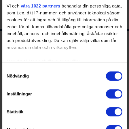
Vi och
våra 1022 partners
behandlar din personliga data,
som t.ex. ditt IP-nummer, och använder teknologi såsom
cookies för att lagra och få tillgång till information på din
enhet för att kunna tillhandahålla personliga annonser och
innehåll, annons- och innehållsmätning, åskådarinsikter
och produktutveckling. Du kan själv välja vilka som får
Ishockeyns huvudsponsor
använda din data och i vilka syften.
Med din tillåtelse skulle vi även vilja:
Samla in information om din geografiska plats
Samtyckesval
Nödvändig
som kan ha en noggrannhet på upp till flera meter
Identifiera din enhet genom att aktivt skanna den
för specifika kännetecken (fingeravtryck)
Inställningar
Ta reda på mer om hur dina personliga uppgifter
Huvudpartners
behandlas och ställ in dina preferenser i
detaljsektionen
.
Statistik
Du kan ändra eller dra tillbaka ditt samtycke när som
helst från cookie-förklaringen.