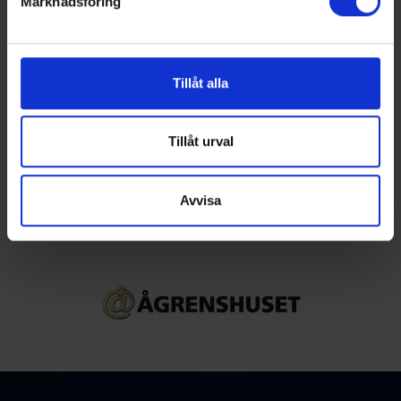
Marknadsföring
Vi använder enhetsidentifierare för att anpassa innehållet
och annonserna till användarna, tillhandahålla funktioner
för sociala medier och analysera vår trafik. Vi
Officiella partners
vidarebefordrar även sådana identifierare och annan
Tillåt alla
information från din enhet till de sociala medier och
annons- och analysföretag som vi samarbetar med.
Dessa kan i sin tur kombinera informationen med annan
Tillåt urval
information som du har tillhandahållit eller som de har
samlat in när du har använt deras tjänster.
Avvisa
Partners