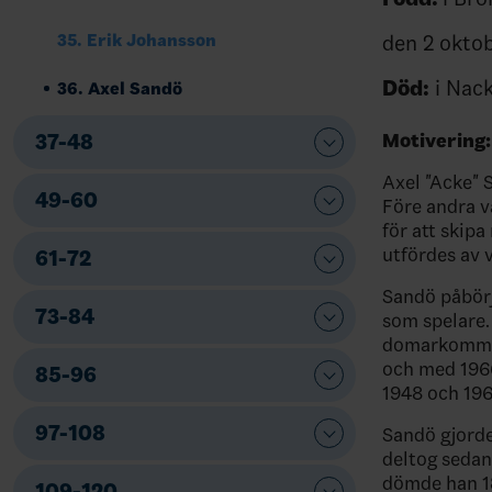
den 2 okto
35. Erik Johansson
Död:
i Nack
36. Axel Sandö
Motivering:
37-48
Axel "Acke"
49-60
Före andra v
för att skipa
utfördes av v
61-72
Sandö påbörja
73-84
som spelare.
domarkommitt
och med 1966
85-96
1948 och 196
97-108
Sandö gjorde
deltog sedan 
dömde han 18
109-120