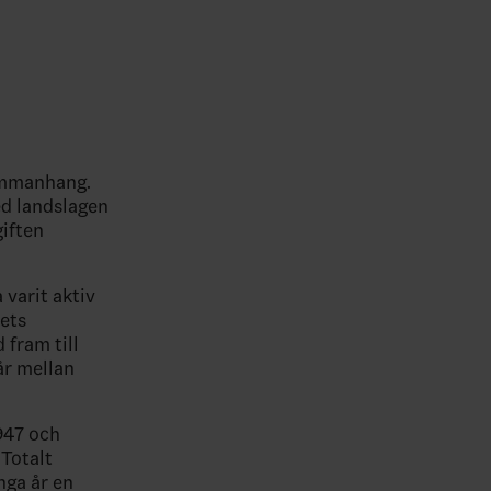
ammanhang.
ed landslagen
giften
 varit aktiv
ets
 fram till
år mellan
947 och
 Totalt
nga år en