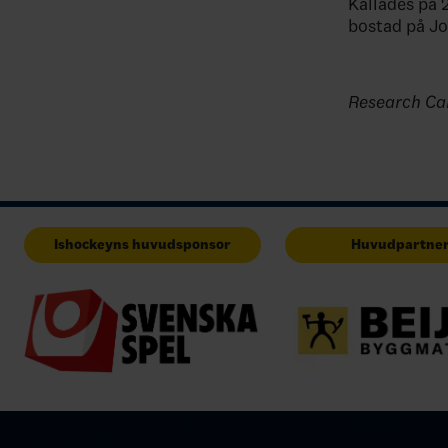
Kallades på 2
bostad på J
Research Ca
Ishockeyns huvudsponsor
Huvudpartne