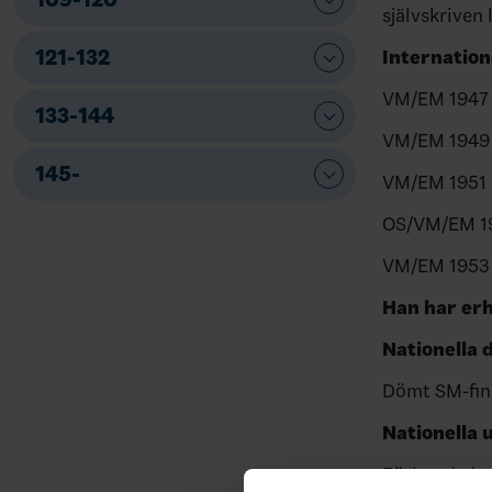
självskriven
121-132
Internation
VM/EM 1947 
133-144
VM/EM 1949 
145-
VM/EM 1951 (
OS/VM/EM 19
VM/EM 1953 (
Han har er
Nationella
Dömt SM-fina
Nationella 
Förbundsdo