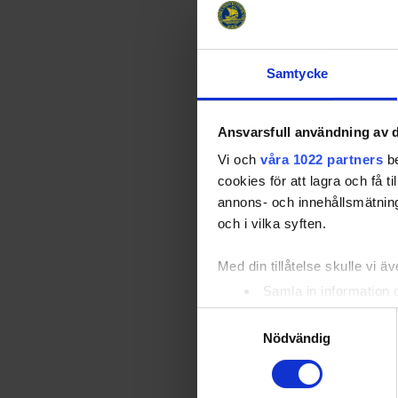
Ishockeyförb
Ishockeyförb
Samtycke
Spelarkarri
Sandö började
Ansvarsfull användning av d
juniorlag 19
han inte del
Vi och
våra 1022 partners
be
i "finkan" på
cookies för att lagra och få t
militärtjänst
annons- och innehållsmätning
Finalresulta
och i vilka syften.
händelse lär
Med din tillåtelse skulle vi äve
Traneberg to
back i laget
Samla in information 
och blev sve
Identifiera din enhet 
Samtyckesval
men hann bar
Ta reda på mer om hur dina pe
Nödvändig
tvingade hon
eller dra tillbaka ditt samtyc
Spelade åtta 