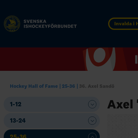
Invalda i
Hockey Hall of Fame
25-36
36. Axel Sandö
Axel
1-12
13-24
25-36