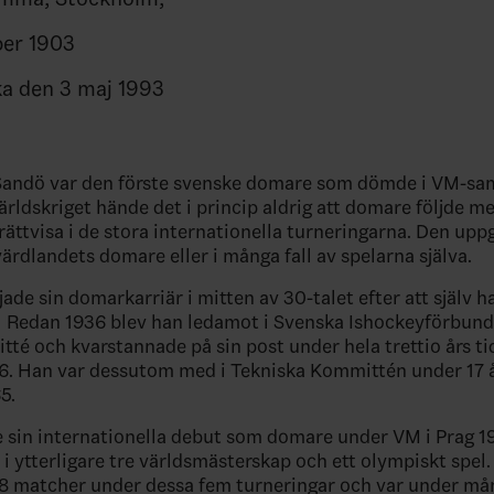
ber 1903
a den 3 maj 1993
 Sandö var den förste svenske domare som dömde i VM-s
ärldskriget hände det i princip aldrig att domare följde m
 rättvisa i de stora internationella turneringarna. Den upp
ärdlandets domare eller i många fall av spelarna själva.
de sin domarkarriär i mitten av 30-talet efter att själv ha
 Redan 1936 blev han ledamot i Svenska Ishockeyförbund
é och kvarstannade på sin post under hela trettio års tid
. Han var dessutom med i Tekniska Kommittén under 17 
5.
 sin internationella debut som domare under VM i Prag 1
i ytterligare tre världsmästerskap och ett olympiskt spel.
 matcher under dessa fem turneringar och var under må