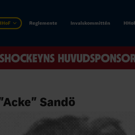
 HHoF
Reglemente
Invalskommittén
HHoF
 "Acke" Sandö