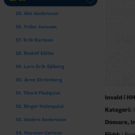
25. Åke Andersson
26. Folke Jansson
27. Erik Burman
28. Rudolf Eklöw
29. Lars-Erik Sjöberg
30. Arne Strömberg
31. Thord Flodqvist
Invald i H
32. Birger Holmquist
Kategori:
I
33. Anders Andersson
Domare, i
34. Herman Carlson
Född:
i Br