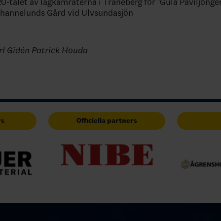
0-talet av lagkamraterna i Traneberg för "Gula Paviljongen
ohannelunds Gård vid Ulvsundasjön
rl Gidén Patrick Houda
rs
Officiella partners