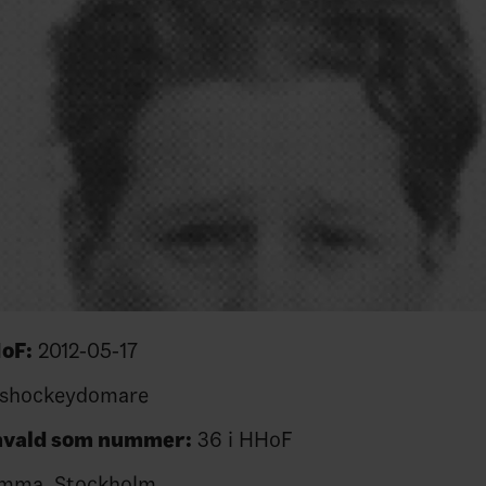
HoF:
2012-05-17
shockeydomare
nvald som
nummer:
36 i HHoF
omma, Stockholm,