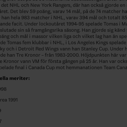
v det NHL och New York Rangers, där han också gjorde en
ret. Det blev 59 poäng, varav 14 mål, på de 74 matcher ha
e han hela 983 matcher i NHL, varav 394 mål och totalt 85
ålande facit. Under lockoutåret 1994-95 spelade Tomas i M
slutade sin så framgångsrika säsong. Han gjorde sig känd 
ng och mål i massor vilken liga och vilket lag han än spel
de Tomas fem klubbar i NHL, i Los Angeles Kings spelade
y och i Detroit Red Wings vann han Stanley Cup. Under he
de han Tre Kronor – från 1983-2000. Höjdpunkten här var
e Kronor vann VM för första gången på 25 år. Han var ock
spelade final i Canada Cup mot hemmanationen Team Cana
ella meriter:
998
rea 1991
9
7