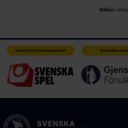
Källor:
Wikip
Ishockeyns huvudsponsor
Huvudpartne