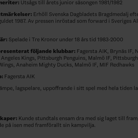
meriter:
Utsågs till årets junior säsongen 1981/1982
utmärkelser:
Erhöll Svenska Dagbladets Bragdmedalj efte
uldet 1987. Av pressen inröstad som forward i Sveriges A
iär:
Spelade i Tre Kronor under 18 års tid 1983-2000
resenterat följande klubbar:
Fagersta AIK, Brynäs IF,
 Angeles Kings, Pittsburgh Penguins, Malmö IF, Pittsburg
 Wings, Anaheim Mighty Ducks, Malmö IF, MIF Redhawks
:
Fagersta AIK
mpe, lagspelare, uppoffrande i sitt spel med hela tiden la
kaper:
Kunde stundtals ensam dra med sig laget till fr
de på isen med framförallt sin kampvilja.