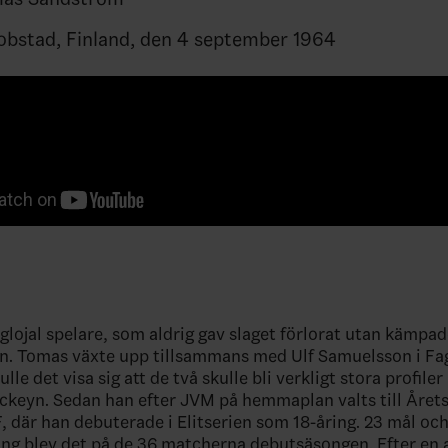
kobstad, Finland, den 4 september 1964
lojal spelare, som aldrig gav slaget förlorat utan kämpade 
. Tomas växte upp tillsammans med Ulf Samuelsson i Fa
lle det visa sig att de två skulle bli verkligt stora profiler
ckeyn. Sedan han efter JVM på hemmaplan valts till Årets
, där han debuterade i Elitserien som 18-åring. 23 mål och
äng blev det på de 36 matcherna debutsäsongen. Efter en