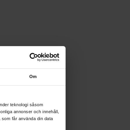
 röstar fram
Om
änder teknologi såsom
rsonliga annonser och innehåll,
a som får använda din data