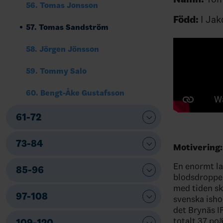
56. Tomas Jonsson
Född:
I Ja
57. Tomas Sandström
58. Jörgen Jönsson
59. Tommy Salo
60. Bengt-Åke Gustafsson
61-72
73-84
Motivering:
En enormt lag
85-96
blodsdroppen
med tiden sku
97-108
svenska isho
det Brynäs IF
totalt 37 po
109-120