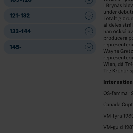
i Brynäs ble
under debutå
121-132
Totalt gjord
alldeles str
133-144
han också av
producera poä
representera
145-
Wayne Gretzk
representera
Wien, då Tr4
Tre Kronor 
Internation
OS-femma 1
Canada Cupt
VM-fyra 198
VM-guld 198