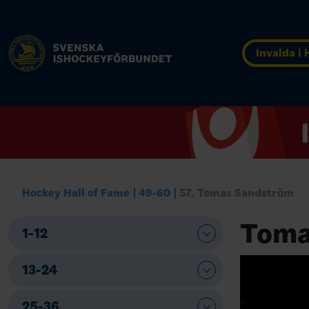
Invalda i
Hockey Hall of Fame
49-60
57. Tomas Sandström
Toma
1-12
13-24
25-36