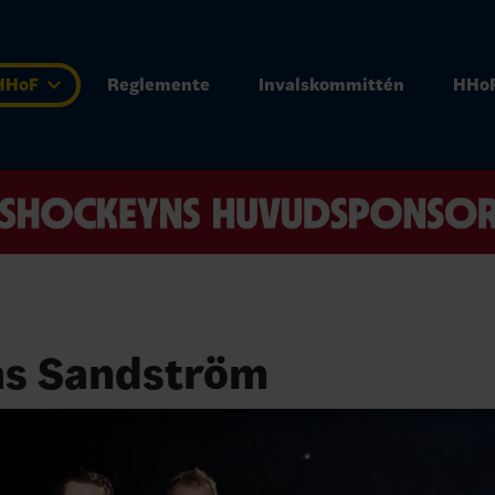
 HHoF
Reglemente
Invalskommittén
HHoF
s Sandström