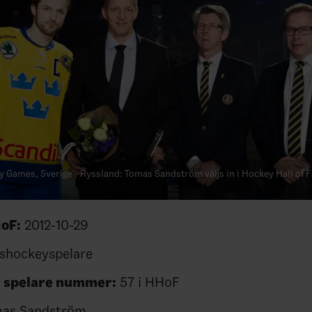
 Games, Sverige - Ryssland: Tomas Sandström väljs in i Hockey Hall of 
HoF:
2012-10-29
shockeyspelare
m spelare nummer:
57 i HHoF
as Sandström