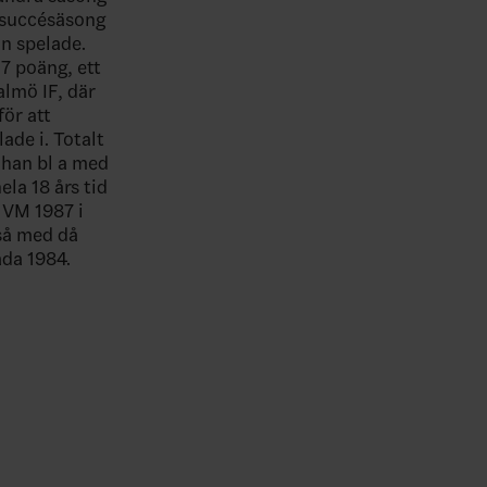
 succésäsong
n spelade.
7 poäng, ett
almö IF, där
för att
ade i. Totalt
 han bl a med
la 18 års tid
 VM 1987 i
så med då
da 1984.