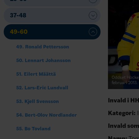
37-48
49-60
49. Ronald Pettersson
50. Lennart Johansson
51. Eilert Määttä
Oddset Hockey
februari 2013.
52. Lars-Eric Lundvall
Invald i H
53. Kjell Svensson
Kategori:
I
54. Bert-Olov Nordlander
Invald so
55. Bo Tovland
Namn:
Tom