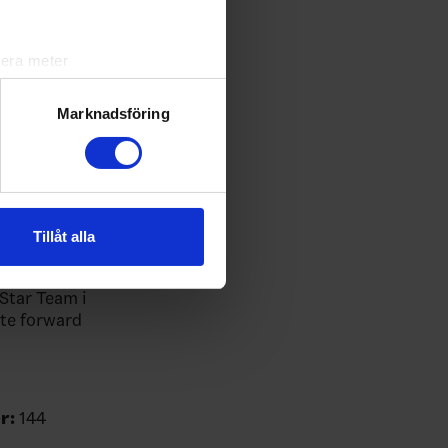
lera meter
ryck)
ljsektionen
. Du kan ändra
Marknadsföring
andahålla funktioner för
n information från din enhet
 tur kombinera informationen
Tillåt alla
deras tjänster.
 Star Team i
ste forward
r:
144