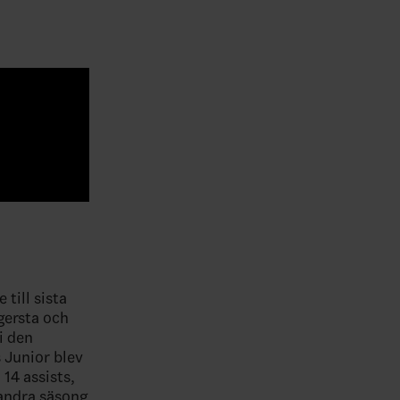
till sista
gersta och
 i den
 Junior blev
 14 assists,
 andra säsong