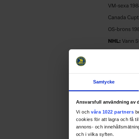
VM-sexa 198
Canada Cupt
OS-brons 19
NHL:
Vann S
Erhöll utmär
bäste svensk
Grundserie
Samtycke
Säsonger: 15
Matcher: 98
Ansvarsfull användning av d
Mål: 394
Vi och
våra 1022 partners
be
Assist: 462
cookies för att lagra och få t
Poäng: 856
annons- och innehållsmätning
och i vilka syften.
Utvisningsmi