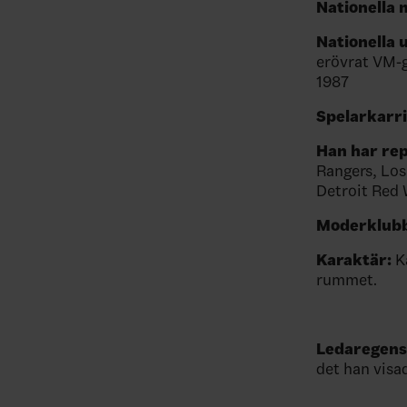
Nationella 
Nationella 
erövrat VM-g
1987
Spelarkarr
Han har rep
Rangers, Los
Detroit Red
Moderklubb
Karaktär:
Kä
rummet.
Ledaregens
det han visa