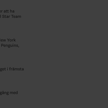
r att ha
ll Star Team
 New York
h Penguins,
get i främsta
amgång med