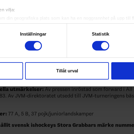
n vilja:
om din geografiska plats som kan ha en noggrannhet på upp till f
genom att aktivt skanna den för specifika kännetecken (fingeravt
9
rsonliga uppgifter behandlas och ställ in dina preferenser i
deta
Inställningar
Statistik
ke när som helst från cookie-förklaringen.
e för att anpassa innehållet och annonserna till användarna, tillh
vår trafik. Vi vidarebefordrar även sådana identifierare och anna
nnons- och analysföretag som vi samarbetar med. Dessa kan i sin
Tillåt urval
har tillhandahållit eller som de har samlat in när du har använt 
nuter: 183
ella utmärkelser:
Av pressen inröstad som forward i All
83. Av JVM-direktoratet utsedd till JVM-turneringens bä
er:
77 A, 5 B, 37 pojk/juniorlandskamper
ållit svensk ishockeys Stora Grabbars märke numme