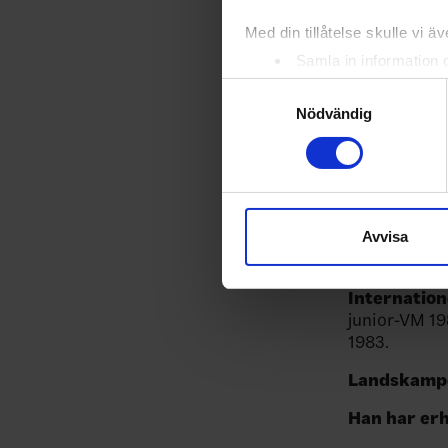
Slutspelet
Med din tillåtelse skulle vi äve
Samla in information 
Säsonger: 12
Identifiera din enhet 
Samtyckesval
Matcher: 13
Ta reda på mer om hur dina pe
Nödvändig
eller dra tillbaka ditt samtyc
Mål: 32
Assist: 49
Vi använder enhetsidentifierar
sociala medier och analysera 
Poäng: 81
till de sociala medier och a
Avvisa
med annan information som du 
Utvisningsmi
Internation
junior-VM 19
1983.
Landskamp
Han har erh