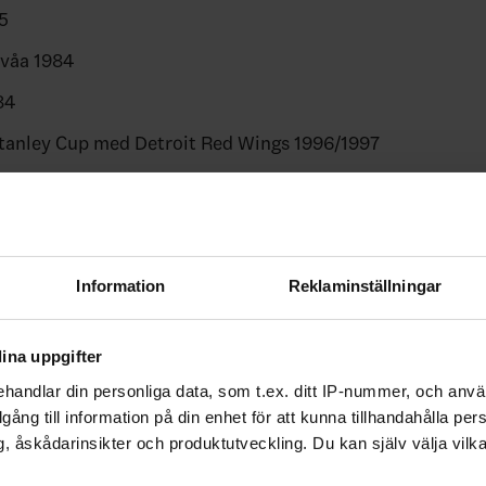
5
våa 1984
84
tanley Cup med Detroit Red Wings 1996/1997
kelsen Viking Award 1986/1987 (de svenska NHL-spelarna
 i NHL:s grundserie)
n
Information
Reklaminställningar
3
ina uppgifter
handlar din personliga data, som t.ex. ditt IP-nummer, och anv
illgång till information på din enhet för att kunna tillhandahålla pe
, åskådarinsikter och produktutveckling. Du kan själv välja vilk
nuter: 1193