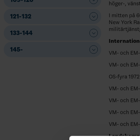
höger-, väns
I mitten på 6
121-132
New York Ran
militärtjänst
133-144
Internation
145-
VM- och EM-
VM- och EM-
OS-fyra 1972
VM- och EM-
VM- och EM-
VM- och EM-
VM- och EM-s
Landskamp