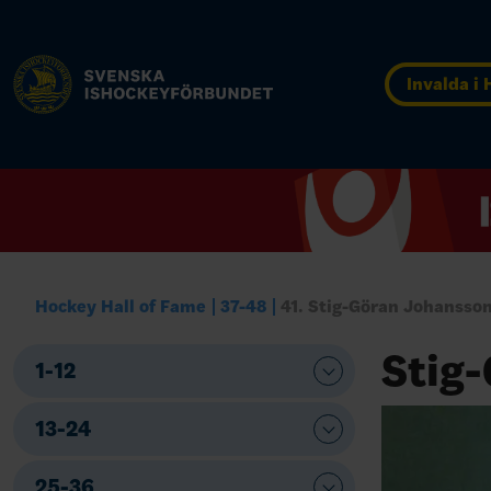
Invalda i
Hockey Hall of Fame
37-48
41. Stig-Göran Johansso
Stig
1-12
13-24
25-36