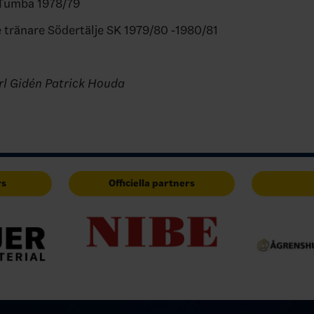
 Tumba 1978/79
 tränare Södertälje SK 1979/80 -1980/81
rl Gidén Patrick Houda
rs
Officiella partners