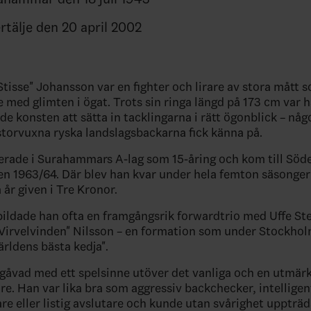
rtälje den 20 april 2002
Stisse" Johansson var en fighter och lirare av stora mått 
de med glimten i ögat. Trots sin ringa längd på 173 cm var
e konsten att sätta in tacklingarna i rätt ögonblick – någo
torvuxna ryska landslagsbackarna fick känna på.
erade i Surahammars A-lag som 15-åring och kom till Söde
en 1963/64. Där blev han kvar under hela femton säsonger
år given i Tre Kronor.
 bildade han ofta en framgångsrik forwardtrio med Uffe St
Virvelvinden" Nilsson – en formation som under Stockho
Världens bästa kedja".
egåvad med ett spelsinne utöver det vanliga och en utmär
re. Han var lika bra som aggressiv backchecker, intelligen
re eller listig avslutare och kunde utan svårighet uppträ