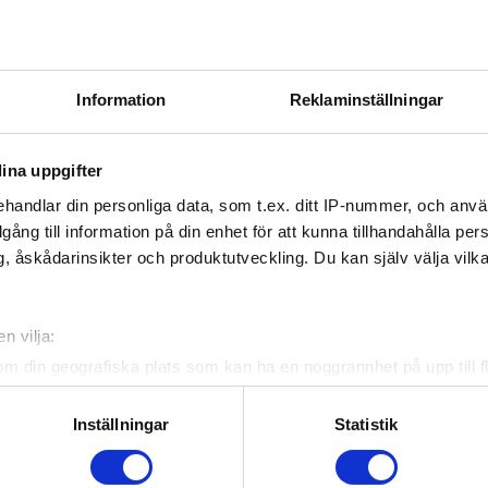
e Kronor mellan 1965/66 och 1973/74
amper, 26 mål – samt 8 övriga matcher (mot klubblag etc.
0 mål
Information
Reklaminställningar
mper 1963/64–1965/66, 5 mål
ina uppgifter
ållit svensk ishockeys Stora Grabbars märke numme
handlar din personliga data, som t.ex. ditt IP-nummer, och anv
meriter:
illgång till information på din enhet för att kunna tillhandahålla pe
äsonger i högsta serien och elva i SM: 434 matcher – 183 m
, åskådarinsikter och produktutveckling. Du kan själv välja vilk
5 poäng – 148 utvisningsminuter
högsta serien 1967/68 (25)
n vilja:
SM 1971/72 (11) – delat med Hammarström och Wickberg
om din geografiska plats som kan ha en noggrannhet på upp till f
genom att aktivt skanna den för specifika kännetecken (fingeravt
utmärkelser:
rsonliga uppgifter behandlas och ställ in dina preferenser i
deta
Inställningar
Statistik
 Sveriges All Star Team 1967/68, 1968/69, 1969/70
ke när som helst från cookie-förklaringen.