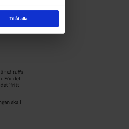
andahålla funktioner för
n information från din enhet
 tur kombinera informationen
Tillåt alla
deras tjänster.
je SK
är så tuffa
n. För det
et 'fritt
Ingen skall