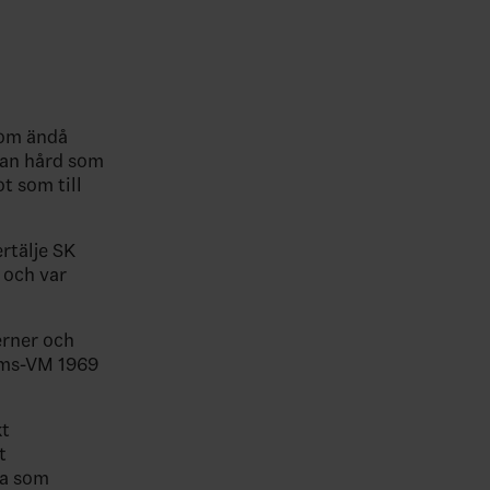
som ändå
 han hård som
t som till
rtälje SK
 och var
erner och
lms-VM 1969
kt
t
da som