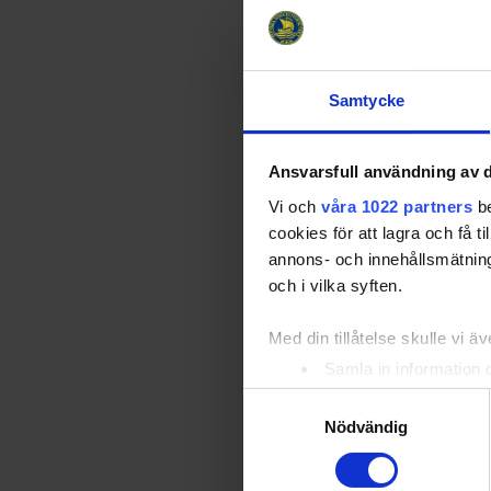
Spelade i Tr
112 A-landsk
landslaget, 
Samtycke
6 B-landska
Ansvarsfull användning av d
Han har erh
Vi och
våra 1022 partners
be
Nationella 
cookies för att lagra och få t
Spelade 15 s
annons- och innehållsmätning
assists – 37
och i vilka syften.
Flest mål i 
Med din tillåtelse skulle vi äve
Flest mål i 
Samla in information 
Identifiera din enhet 
Samtyckesval
Nationella 
Ta reda på mer om hur dina pe
Nödvändig
Högerforward
eller dra tillbaka ditt samtyc