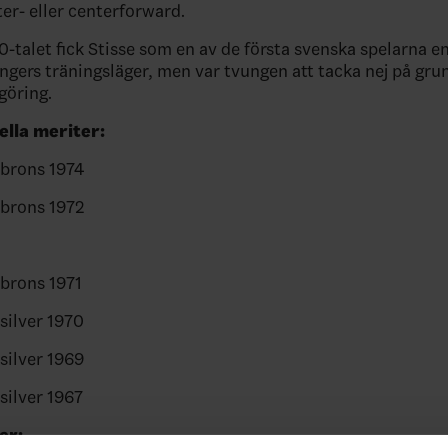
ter- eller centerforward.
0-talet fick Stisse som en av de första svenska spelarna en
gers träningsläger, men var tvungen att tacka nej på grun
göring.
ella meriter:
brons 1974
brons 1972
brons 1971
silver 1970
silver 1969
ilver 1967
er: