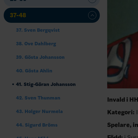
37-48
37. Sven Bergqvist
38. Ove Dahlberg
39. Gösta Johansson
40. Gösta Ahlin
41. Stig-Göran Johansson
42. Sven Thunman
Invald i H
Kategori:
I
43. Holger Nurmela
Spelare, 
44. Sigurd Bröms
Född:
i Sur