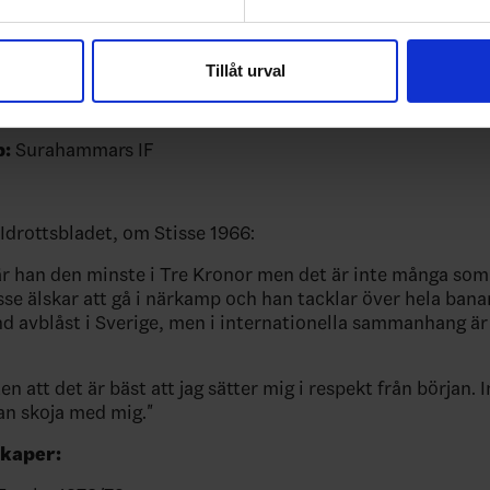
a nummer sju finns sedan 2008 upphängd i Axa Sports
e för att anpassa innehållet och annonserna till användarna, tillh
arinken i Södertälje
vår trafik. Vi vidarebefordrar även sådana identifierare och anna
utmärkelsen Telgebragden i hemstaden Södertälje 1966
nnons- och analysföretag som vi samarbetar med. Dessa kan i sin
Tillåt urval
har tillhandahållit eller som de har samlat in när du har använt 
resenterat följande klubbar:
Surahammars IF, Södertäl
:
Surahammars IF
 Idrottsbladet, om Stisse 1966:
 är han den minste i Tre Kronor men det är inte många som 
sse älskar att gå i närkamp och han tacklar över hela bana
nd avblåst i Sverige, men i internationella sammanhang är d
iten att det är bäst att jag sätter mig i respekt från början. 
kan skoja med mig."
kaper: