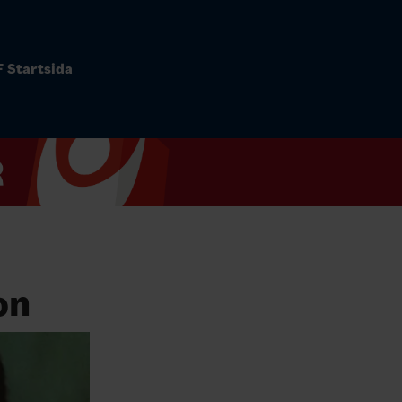
 Startsida
on