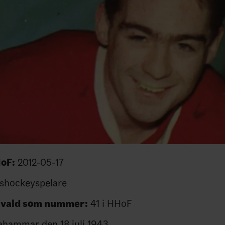
HoF:
2012-05-17
shockeyspelare
invald som nummer:
41 i HHoF
ahammar den 18 juli 1943