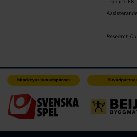
Tränare IFK
Assisterande
Research Ca
Ishockeyns huvudsponsor
Huvudpartne