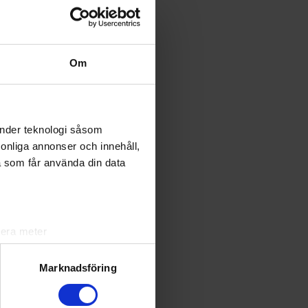
) med A-
Om
r:
78
änder teknologi såsom
rsonliga annonser och innehåll,
ål – 192
a som får använda din data
lera meter
ryck)
ljsektionen
. Du kan ändra
Marknadsföring