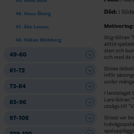
45. Hans Mild
Död:
i Söde
46. Hans Öberg
Motivering:
47. Åke Lassas
Stig-Göran "
48. Håkan Wickberg
alltid spela
sten och kund
49-60
och med de s
Stisse debut
61-72
inför säsong
under många 
73-84
I landslaget
Lars-Göran "
85-96
utsågs till "
Stisse var b
97-108
tvåvägsspela
spelupplägga
109-120