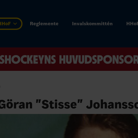
 HHoF
Reglemente
Invalskommittén
HHoF
n
-Göran "Stisse" Johanss