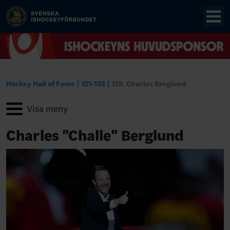
Hockey Hall of Fame
121-132
128. Charles Berglund
Charles "Challe" Berglund