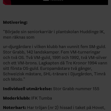
Motivering:
”Började sin seniorkarriär i plantskolan Huddinge IK,
men räknas som
ur-djurgårdare i vilken klubb han vunnit fem SM-guld.
Stor Grabb, 142 landskamper. Fem VM-turneringar
och två OS. Två VM-guld, 1991 och 1992, två VM-silver
och ett VM-brons. Lagkapten då Tre Kronor 1994 vann
sitt första OS-guld. Europamästare två gånger,
Schweizisk mästare, SHL-tränare i Djurgården, Timrå
och Modo.”
Individuell utmärkelse:
Stor Grabb nummer 155
Moderklubb:
IFK Tumba
Noterbart:
Har tröjan (nr 2) hissad i taket på Hovet,