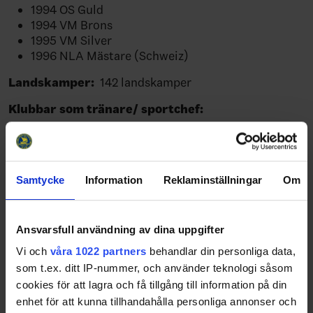
1994 OS Guld
1994 VM Brons
1995 VM Silver
1996 NLA Mästare (Schweiz)
Landskamper:
142 landskamper
Klubbar som tränare/ sportchef:
2004-2005 Väsby IK Headcoach/ Div
1
2005-2006 Djurgårdens IF Ass Coach/
SHL
Samtycke
Information
Reklaminställningar
Om
2006/2007 Djurgårdens IF Ass Coach/
SHL
2007/2008 Timrå IK Headcoach/
Ansvarsfull användning av dina uppgifter
SHL
Vi och
våra 1022 partners
behandlar din personliga data,
2008/2009 Timrå IK Headcoach/
som t.ex. ditt IP-nummer, och använder teknologi såsom
SHL
cookies för att lagra och få tillgång till information på din
2009/2010 Timrå IK Headcoach/
enhet för att kunna tillhandahålla personliga annonser och
SHL