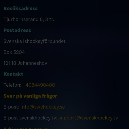
Besöksadress
Tjurhornsgränd 6, 3 tr.
Postadress
Svenska Ishockeyförbundet
Box 5204
121 18 Johanneshov
Kontakt
Telefon:
+4684490400
Svar på vanliga frågor
E-post:
info@swehockey.se
E-post svenskhockey.tv:
support@svenskhockey.tv
Faktureringsadress