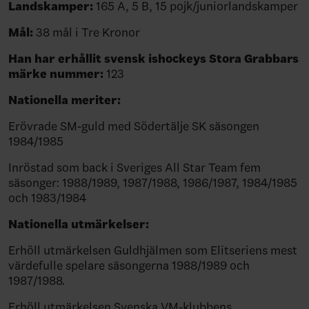
Landskamper:
165 A, 5 B, 15 pojk/juniorlandskamper
Mål:
38 mål i Tre Kronor
Han har erhållit svensk ishockeys Stora Grabbars
märke nummer:
123
Nationella meriter:
Erövrade SM-guld med Södertälje SK säsongen
1984/1985
Inröstad som back i Sveriges All Star Team fem
säsonger: 1988/1989, 1987/1988, 1986/1987, 1984/1985
och 1983/1984
Nationella utmärkelser:
Erhöll utmärkelsen Guldhjälmen som Elitseriens mest
värdefulle spelare säsongerna 1988/1989 och
1987/1988.
Erhöll utmärkelsen Svenska VM-klubbens