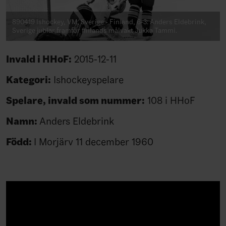
890419 Ishockey, VM, Sverige - Finland, 6-3: Anders Eldebrink,
Sverige jublar framför finlands målvakt Jukka Tammi.
Invald i HHoF:
2015-12-11
Kategori:
Ishockeyspelare
Spelare, invald som nummer:
108 i HHoF
Namn:
Anders Eldebrink
Född:
I Morjärv 11 december 1960