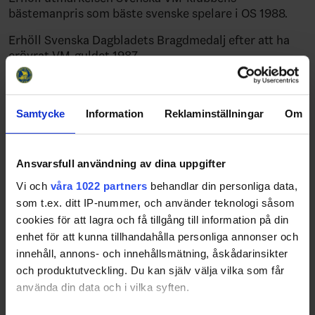
bästemanpris som bäste svenske spelare i OS 1988.
Erhöll Svenska Dagbladets Bragdmedalj efter att ha
erövrat VM-guldet 1987.
Erhöll utmärkelsen Guldpucken som säsongens lirare i
svensk ishockey säsongen 1984/1985.
Samtycke
Information
Reklaminställningar
Om
Nationella rekord:
I Elitseriens grundserie är han den back i Södertälje
Ansvarsfull användning av dina uppgifter
SK som gjort flest mål, 105 mål, flest assist, 162 assist,
och flest poäng, 267 poäng.
Vi och
våra 1022 partners
behandlar din personliga data,
som t.ex. ditt IP-nummer, och använder teknologi såsom
I Elitseriens SM-slutspel är han den back i Södertälje
cookies för att lagra och få tillgång till information på din
SK som gjort flest matcher, 27 matcher, flest mål, 14
enhet för att kunna tillhandahålla personliga annonser och
mål, flest assist, 12 assist, och flest poäng, 26 poäng.
innehåll, annons- och innehållsmätning, åskådarinsikter
Elitserien startade säsongen 1975/1976.
och produktutveckling. Du kan själv välja vilka som får
använda din data och i vilka syften.
Spelarkarriär:
Han spelade i Tre Kronor under tio
års tid, 1981-1990