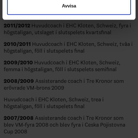
blev näst sist i högstaligan, Anders Eldebrink kom in
Avvisa
till nedflyttningsspelet och laget klarade sig kvar i
högstaligan
2011/2012
Huvudcoach i EHC Kloten, Schweiz, fyra i
högstaligan, utslaget i slutspelets kvartsfinal
2010/2011
Huvudcoach i EHC Kloten, Schweiz, tvåa i
högstaligan, föll i slutspelets final
2009/2010
Huvudcoach i EHC Kloten, Schweiz,
femma i högstaligan, föll i slutspelets semifinal
2008/2009
Assisterande coach i Tre Kronor som
erövrade VM-brons 2009
Huvudcoach i EHC Kloten, Schweiz, trea i
högstaligan, föll i slutspelets final
2007/2008
Assisterande coach i Tre Kronor som
blev VM-fyra 2008 och blev fyra i Ceska Pojistovna
Cup 2008