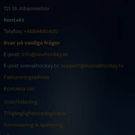
121 18 Johanneshov
Kontakt
Telefon:
+4684490400
Svar på vanliga frågor
E-post:
info@swehockey.se
E-post svenskhockey.tv:
support@svenskhockey.tv
Faktureringsadress
Kontakta oss
Visselblåsning
Tillgänglighetsredogörelse
Annonsering & sponsring