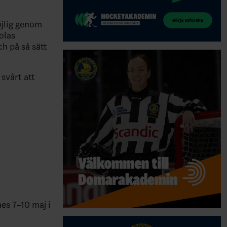
möjlig genom
olas
h på så sätt
svårt att
mes 7–10 maj i