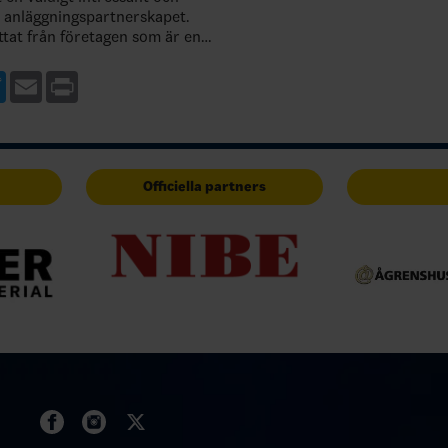
d anläggningspartnerskapet.
ttat från företagen som är en
ch ökar kontaktytorna mellan
aktörer och besluts…
ebook
Twitter
Email
Print
Officiella partners