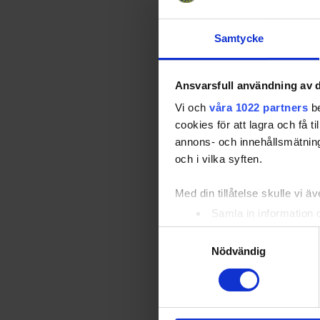
Vinnare: Hu
Samtycke
Stort tack ti
arbete för s
Ansvarsfull användning av d
Hockeyskola
Vi och
våra 1022 partners
be
cookies för att lagra och få t
Relater
annons- och innehållsmätning
och i vilka syften.
Med din tillåtelse skulle vi äve
Samla in information 
Identifiera din enhet 
Samtyckesval
Ta reda på mer om hur dina pe
Nödvändig
eller dra tillbaka ditt samtyc
Vi använder enhetsidentifierar
Tävlingsbe
sociala medier och analysera 