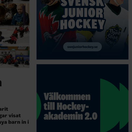
a
arit
gar visat
ya barn in i