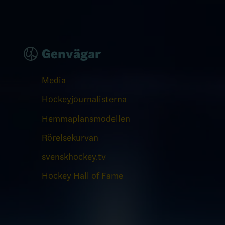
Genvägar
Media
Hockeyjournalisterna
Hemmaplansmodellen
Rörelsekurvan
svenskhockey.tv
Hockey Hall of Fame