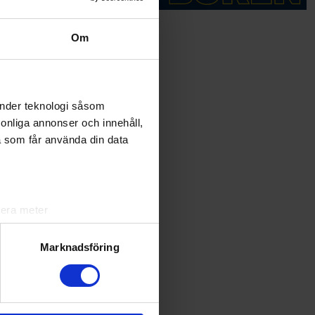
Om
rderligt
änder teknologi såsom
rsonliga annonser och innehåll,
a som får använda din data
lera meter
ryck)
ljsektionen
. Du kan ändra
Marknadsföring
andahålla funktioner för
 startar
n information från din enhet