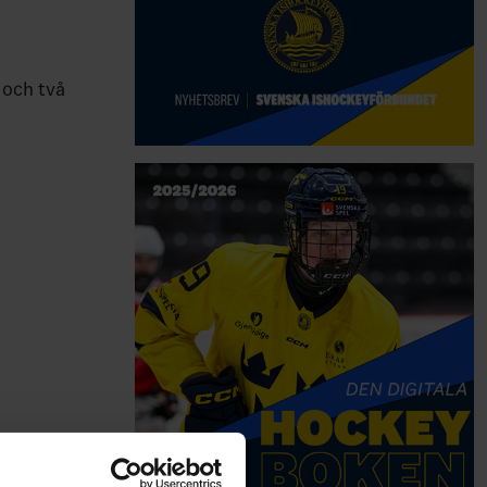
 och två
.
l eller