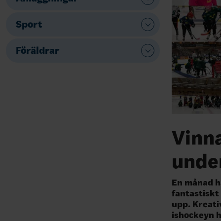
Sport
Föräldrar
Vinna
unde
En månad ha
fantastiskt
upp. Kreativ
ishockeyn ha