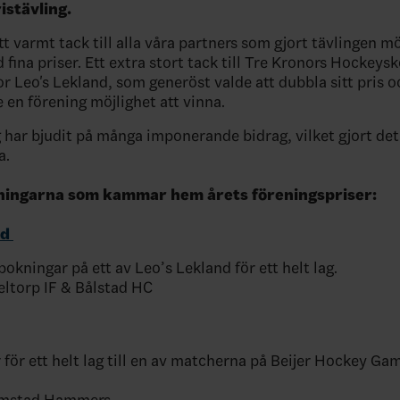
istävling.
 ett varmt tack till alla våra partners som gjort tävlingen 
 fina priser. Ett extra stort tack till Tre Kronors Hockeysk
 Leo's Lekland, som generöst valde att dubbla sitt pris oc
e en förening möjlighet att vinna.
g har bjudit på många imponerande bidrag, vilket gjort det 
a.
eningarna som kammar hem årets föreningspriser:
nd
bokningar på ett av Leo’s Lekland för ett helt lag.
eltorp IF & Bålstad HC
er för ett helt lag till en av matcherna på Beijer Hockey Ga
lmstad Hammers