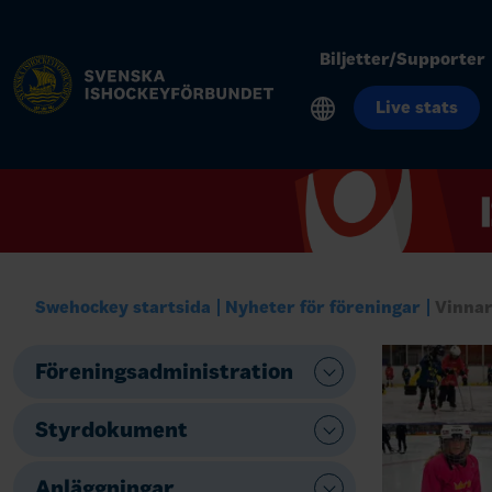
Biljetter/Supporter
Live stats
Swehockey startsida
Nyheter för föreningar
Vinnar
Föreningsadministration
Styrdokument
Anläggningar