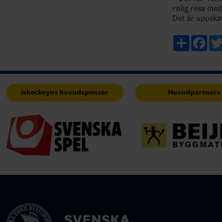
rolig resa me
Det är uppska
del av det, o
kommersiella 
Share
Fac
Ishockeyns huvudsponsor
Huvudpartners