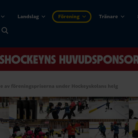
Landslag
Förening
Tränare
e av föreningspriserna under Hockeyskolans helg