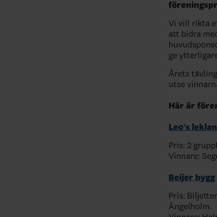
föreningspr
Vi vill rikta
att bidra med
huvudsponsor
ge ytterligar
Årets tävlin
utse vinnarn
Här är för
Leo’s lekla
Pris: 2 grupp
Vinnare: Seg
Beijer bygg
Pris: Biljett
Ängelholm.
Vinnare: Ha