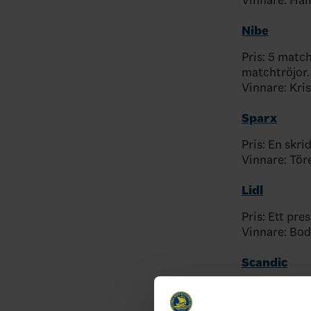
Nibe
Pris: 5 matc
matchtröjor.
Vinnare: Kri
Sparx
Pris: En skri
Vinnare: Tö
Lidl
Pris: Ett pre
Vinnare: Bo
Scandic
Pris: Ett pr
restauranger