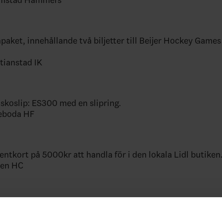
hpaket, innehållande två biljetter till Beijer Hockey Games
stianstad IK
dskoslip: ES300 med en slipring.
reboda HF
sentkort på 5000kr att handla för i den lokala Lidl butiken
den HC
esentkort på 5000kr att använda på något av Scandics hotel
.