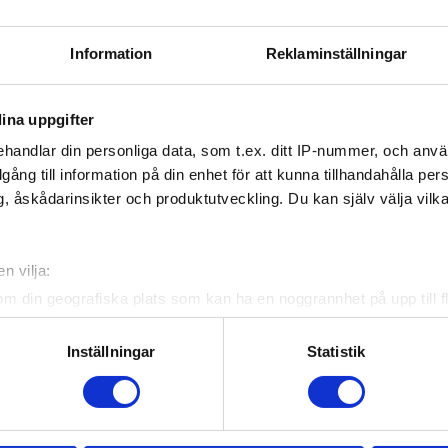
dik HC
Information
Reklaminställningar
ll alla föreningar som skickat in sina bidrag. Ni gör ett ovä
vensk ishockeys framtid - Vi ser redan fram emot nästa års
ina uppgifter
ns helg.
handlar din personliga data, som t.ex. ditt IP-nummer, och anv
illgång till information på din enhet för att kunna tillhandahålla pe
ade artiklar
, åskådarinsikter och produktutveckling. Du kan själv välja vilk
n vilja:
om din geografiska plats som kan ha en noggrannhet på upp till f
genom att aktivt skanna den för specifika kännetecken (fingeravt
rsonliga uppgifter behandlas och ställ in dina preferenser i
deta
Inställningar
Statistik
ke när som helst från cookie-förklaringen.
e för att anpassa innehållet och annonserna till användarna, tillh
stämmelserna för
Svenska Ishockeyförbundet
vår trafik. Vi vidarebefordrar även sådana identifierare och anna