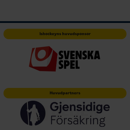
Ishockeyns huvudsponsor
Huvudpartners