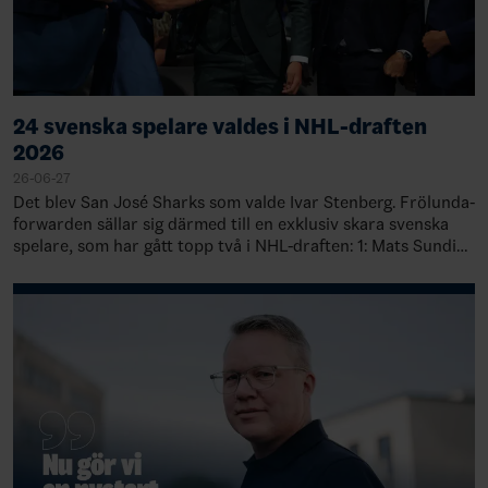
24 svenska spelare valdes i NHL-draften
2026
26-06-27
Det blev San José Sharks som valde Ivar Stenberg. Frölunda-
forwarden sällar sig därmed till en exklusiv skara svenska
spelare, som har gått topp två i NHL-draften: 1: Mats Sundin,
Quebec, 19891: Rasmu…