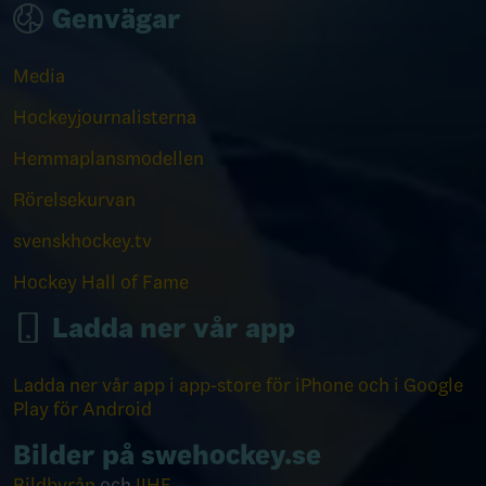
Genvägar
Media
Hockeyjournalisterna
Hemmaplansmodellen
Rörelsekurvan
svenskhockey.tv
Hockey Hall of Fame
Ladda ner vår app
Ladda ner vår app i app-store för iPhone och i Google
Play för Android
Bilder på swehockey.se
Bildbyrån
och
IIHF