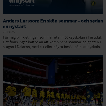
Anders Larsson: En skön sommar - och sedan
en nystart
26-06-27
För mig blir det ingen sommar utan hockeyskolan i Furudal.
Det finns inget bättre än att kombinera sommarledigheten i
stugan i Dalarna, med ett eller några besök på hockeyskolan
i Furudal. Den är inne…