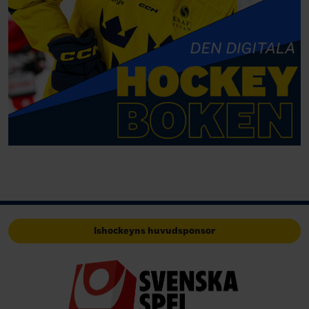
Ishockeyns huvudsponsor