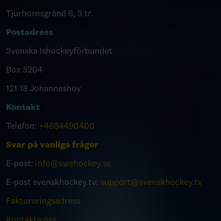
Tjurhornsgränd 6, 3 tr.
Postadress
Svenska Ishockeyförbundet
Box 5204
121 18 Johanneshov
Kontakt
Telefon:
+4684490400
Svar på vanliga frågor
E-post:
info@swehockey.se
E-post svenskhockey.tv:
support@svenskhockey.tv
Faktureringsadress
Kontakta oss