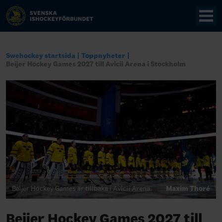
Swehockey startsida
Toppnyheter
Beijer Hockey Games 2027 till Avicii Arena i Stockholm
Beijer Hockey Games är tillbaka i Avicii Arena.
Maxim Thoré
Beijer Hockey Games 2027 till