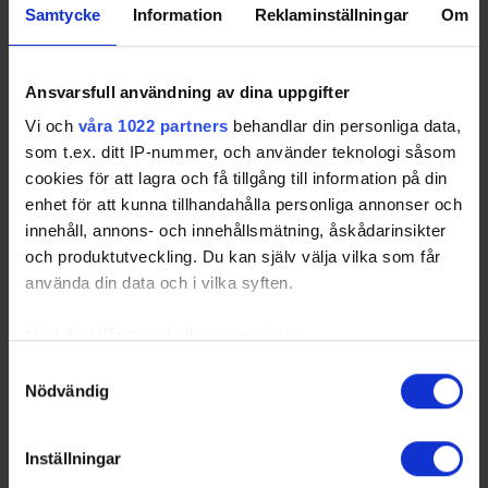
Samtycke
Information
Reklaminställningar
Om
Ansvarsfull användning av dina uppgifter
Vi och
våra 1022 partners
behandlar din personliga data,
som t.ex. ditt IP-nummer, och använder teknologi såsom
cookies för att lagra och få tillgång till information på din
enhet för att kunna tillhandahålla personliga annonser och
innehåll, annons- och innehållsmätning, åskådarinsikter
och produktutveckling. Du kan själv välja vilka som får
använda din data och i vilka syften.
Lidl Hockey Games tillbaka i Södertälje –
spelas 28–31 oktober 2026
Med din tillåtelse skulle vi även vilja:
26-06-22
Samla in information om din geografiska plats
Samtyckesval
Lidl Hockey Games etablerades 2024 som Tre Kronor
Nödvändig
som kan ha en noggrannhet på upp till flera meter
dams egen hemmaturnering och har på kort tid blivit ett
Identifiera din enhet genom att aktivt skanna den
viktigt och engagerande inslag i den svenska
ishockeykalendern. Precis som tidi…
för specifika kännetecken (fingeravtryck)
Inställningar
Share
Facebook
Twitter
Email
Print
Ta reda på mer om hur dina personliga uppgifter