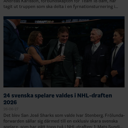
Andreas Karlsson, förbundskapten för Team 18 dam, har
tagit ut truppen som ska delta i en fyrnationsturnering i
Trebic, Tjeckien, 21-23 augusti.&nb…
24 svenska spelare valdes i NHL-draften
2026
26-06-27
Det blev San José Sharks som valde Ivar Stenberg. Frölunda-
forwarden sällar sig därmed till en exklusiv skara svenska
spelare, som har gått topp två i NHL-draften: 1: Mats Sundin,