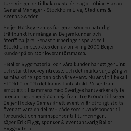
turneringen är tillbaka nästa år,
säger Tobias Ekman,
General Manager - Stockholm Live, Stadiums &
Arenas Sweden.
Beijer Hockey Games fungerar som
en naturlig
träffpunkt för många av Beijers kunder och
återförsäljare. Senast turneringen spelades i
Stockholm besöktes den av
omkring
2000 Beijer-
kunder på en stor leverantörsmässa.
–
Beijer Byggmaterial och våra kunder har ett genuint
och starkt hockeyintresse, och det märks varje gång vi
samlas kring sporten och våra event. Nu är vi tillbaka i
Stockholm och det känns fantastiskt. Vi ser fram
emot att tillsammans med Sveriges hantverkare fylla
arenan med energi och heja fram Tre Kronor till seger.
Beijer Hockey Games är ett event vi är otroligt stolta
över att vara en del av – både som huvudsponsor till
förbundet och namnsponsor till turneringen,
säger
Erik Flygt, sponsor & eventansvarig Beijer
Byggmaterial.