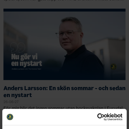
Quebec, 19891: Rasmu…
Anders Larsson: En skön sommar - och sedan
en nystart
26-06-27
För mig blir det ingen sommar utan hockeyskolan i Furudal.
Det finns inget bättre än att kombinera sommarledigheten i
stugan i Dalarna, med ett eller några besök på hockeyskolan
i Furudal. Den är inne…