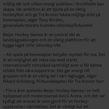
möjlig där och vilken energi publiken i Stockholm kan
skapa. Vår ambition är att bjuda på en riktig
hockeyfest och ge Tre Kronor bästa möjliga stöd på
hemmaplan, säger Tony
Wiréhn,
generalsekreterare
Svenska Ishockeyförbundet.
Beijer Hockey Games är en central del av
landslagssäsongen
och en viktig plattform
för att
bygga laget inför ishockey-VM.
– Att spela på hemmaplan betyder mycket för oss. Det
är en möjlighet att mäta oss med starkt
internationellt motstånd samtidigt som vi får känna
stödet från våra supportrar. Det ger energi till
gruppen och är en viktig del i vårt lagbygge, säger
Rikard Grönborg, förbundskapten för Tre Kronor herr.
–
Förra året spelades Beijer Hockey
Games i en helt
nyöppnad och moderniserad Avicii Arena, och det var
tydligt att arenan är som gjord för en hockey-
upplevelse i världsklass. Det är väldigt kul att