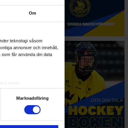
Om
änder teknologi såsom
rsonliga annonser och innehåll,
a som får använda din data
lera meter
ryck)
ljsektionen
. Du kan ändra
Marknadsföring
andahålla funktioner för
n information från din enhet