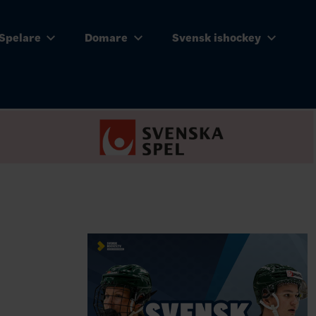
Spelare
Domare
Svensk ishockey