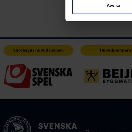
till de sociala medier och a
Avvisa
med annan information som du 
Ishockeyns huvudsponsor
Huvudpartners