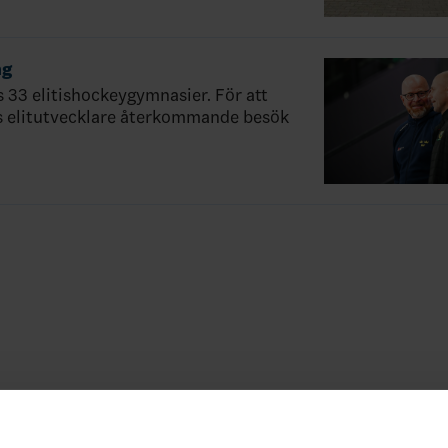
ng
s 33 elitishockeygymnasier. För att
ts elitutvecklare återkommande besök