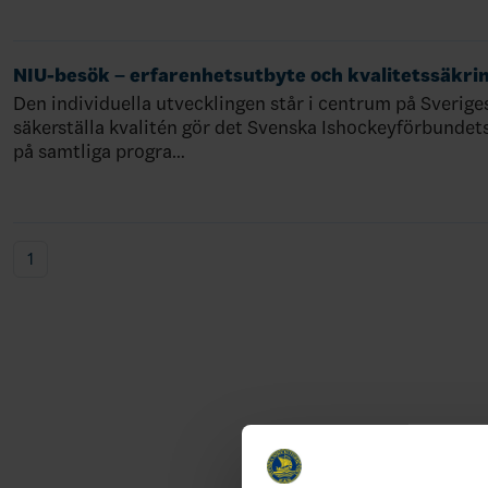
NIU-besök – erfarenhetsutbyte och kvalitetssäkri
Den individuella utvecklingen står i centrum på Sverige
säkerställa kvalitén gör det Svenska Ishockeyförbunde
på samtliga progra…
1