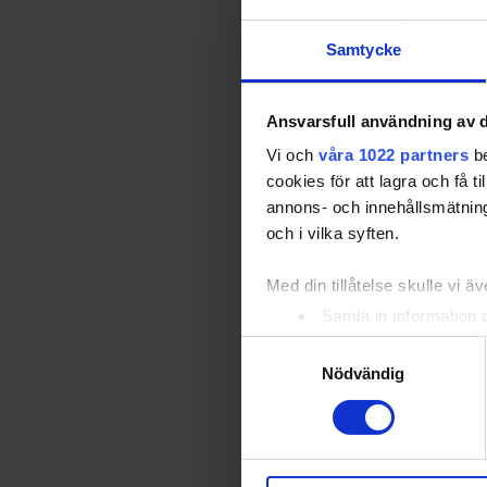
Samtycke
Ansvarsfull användning av d
Vi och
våra 1022 partners
be
cookies för att lagra och få t
annons- och innehållsmätning
och i vilka syften.
Med din tillåtelse skulle vi äve
Samla in information 
Identifiera din enhet 
Samtyckesval
Ta reda på mer om hur dina pe
Nödvändig
eller dra tillbaka ditt samtyc
Vi använder enhetsidentifierar
sociala medier och analysera 