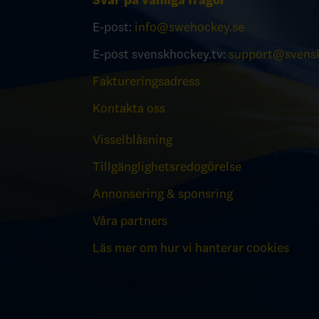
Svar på vanliga frågor
E-post:
info@swehockey.se
E-post svenskhockey.tv:
support@svensk
Faktureringsadress
Kontakta oss
Visselblåsning
Tillgänglighetsredogörelse
Annonsering & sponsring
Våra partners
Läs mer om hur vi hanterar cookies