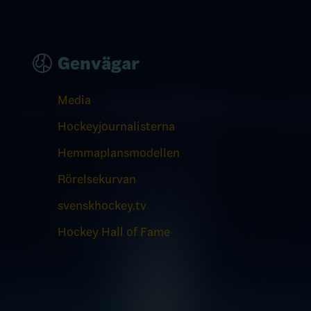
Genvägar
Media
Hockeyjournalisterna
Hemmaplansmodellen
Rörelsekurvan
svenskhockey.tv
Hockey Hall of Fame