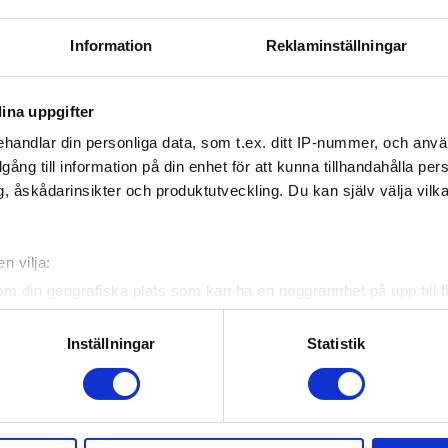
Information
Reklaminställningar
ina uppgifter
handlar din personliga data, som t.ex. ditt IP-nummer, och anv
illgång till information på din enhet för att kunna tillhandahålla pe
, åskådarinsikter och produktutveckling. Du kan själv välja vilk
n vilja:
om din geografiska plats som kan ha en noggrannhet på upp till f
genom att aktivt skanna den för specifika kännetecken (fingeravt
rsonliga uppgifter behandlas och ställ in dina preferenser i
deta
Inställningar
Statistik
ke när som helst från cookie-förklaringen.
e för att anpassa innehållet och annonserna till användarna, tillh
vår trafik. Vi vidarebefordrar även sådana identifierare och anna