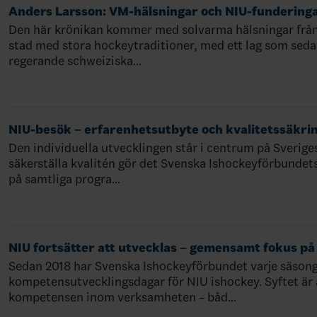
Anders Larsson: VM-hälsningar och NIU-funderinga
Den här krönikan kommer med solvarma hälsningar från 
stad med stora hockeytraditioner, med ett lag som seda
regerande schweiziska…
NIU-besök – erfarenhetsutbyte och kvalitetssäkri
Den individuella utvecklingen står i centrum på Sverige
säkerställa kvalitén gör det Svenska Ishockeyförbunde
på samtliga progra…
NIU fortsätter att utvecklas – gemensamt fokus på 
Sedan 2018 har Svenska Ishockeyförbundet varje säsong
kompetensutvecklingsdagar för NIU ishockey. Syftet är a
kompetensen inom verksamheten – båd…