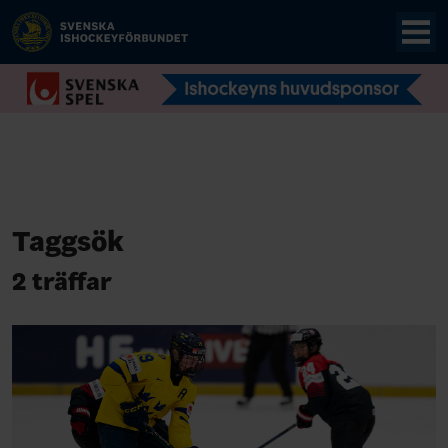
Taggsök
2 träffar