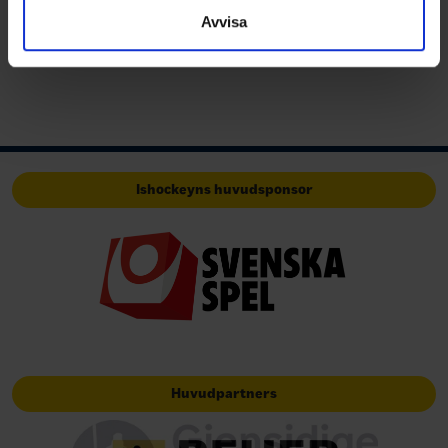
samlat in när du har använt deras tjänster.
Avvisa
Ishockeyns huvudsponsor
Huvudpartners