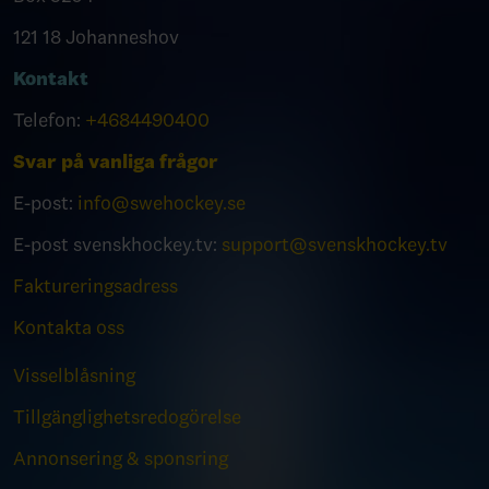
121 18 Johanneshov
Kontakt
Telefon:
+4684490400
Svar på vanliga frågor
E-post:
info@swehockey.se
E-post svenskhockey.tv:
support@svenskhockey.tv
Faktureringsadress
Kontakta oss
Visselblåsning
Tillgänglighetsredogörelse
Annonsering & sponsring