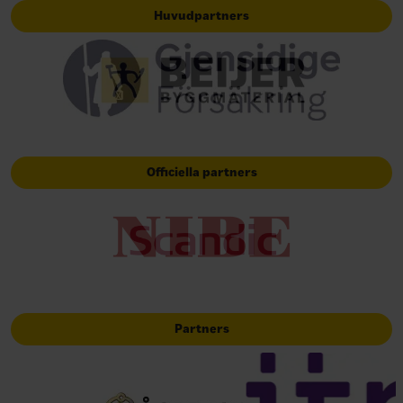
Huvudpartners
Officiella partners
Partners