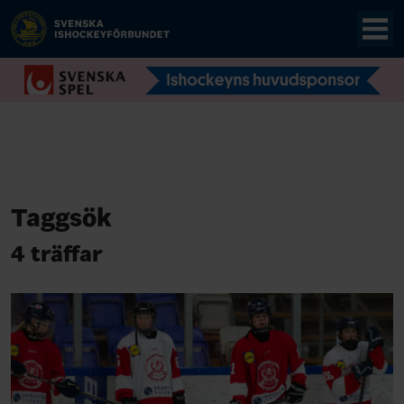
Taggsök
4 träffar