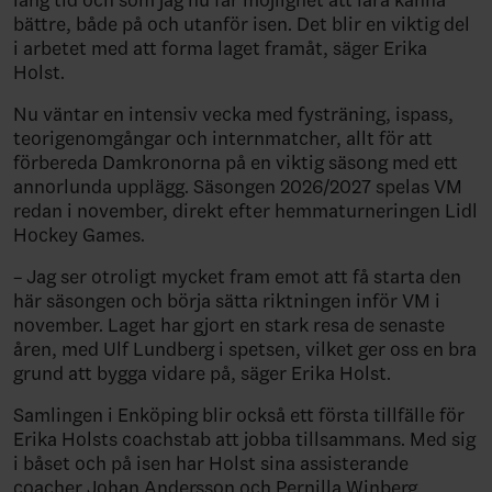
bättre, både på och utanför isen. Det blir en viktig del
i arbetet med att forma laget framåt, säger Erika
Holst.
Nu väntar en intensiv vecka med fysträning, ispass,
teorigenomgångar och internmatcher, allt för att
förbereda Damkronorna på en viktig säsong med ett
annorlunda upplägg. Säsongen 2026/2027 spelas VM
redan i november, direkt efter hemmaturneringen Lidl
Hockey Games.
– Jag ser otroligt mycket fram emot att få starta den
här säsongen och börja sätta riktningen inför VM i
november. Laget har gjort en stark resa de senaste
åren, med Ulf Lundberg i spetsen, vilket ger oss en bra
grund att bygga vidare på, säger Erika Holst.
Samlingen i Enköping blir också ett första tillfälle för
Erika Holsts coachstab att jobba tillsammans. Med sig
i båset och på isen har Holst sina assisterande
coacher Johan Andersson och Pernilla Winberg,