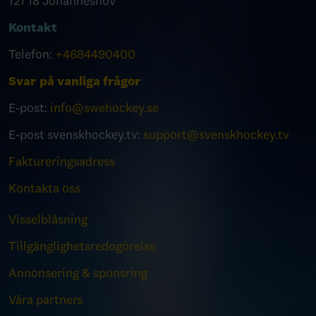
121 18 Johanneshov
Kontakt
Telefon:
+4684490400
Svar på vanliga frågor
E-post:
info@swehockey.se
E-post svenskhockey.tv:
support@svenskhockey.tv
Faktureringsadress
Kontakta oss
Visselblåsning
Tillgänglighetsredogörelse
Annonsering & sponsring
Våra partners