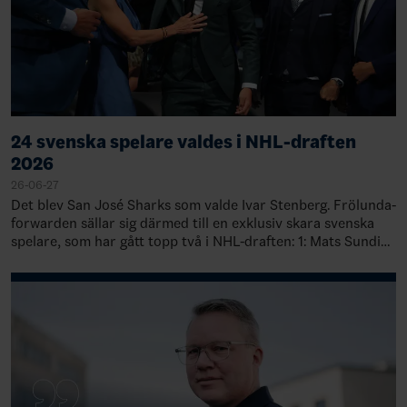
24 svenska spelare valdes i NHL-draften
2026
26-06-27
Det blev San José Sharks som valde Ivar Stenberg. Frölunda-
forwarden sällar sig därmed till en exklusiv skara svenska
spelare, som har gått topp två i NHL-draften: 1: Mats Sundin,
Quebec, 19891: Rasmu…