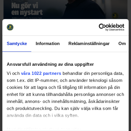
Anders Larsson: En skön sommar - och sedan
Samtycke
Information
Reklaminställningar
Om
en nystart
26-06-27
För mig blir det ingen sommar utan hockeyskolan i Furudal.
Det finns inget bättre än att kombinera sommarledigheten i
Ansvarsfull användning av dina uppgifter
stugan i Dalarna, med ett eller några besök på hockeyskolan
Vi och
våra 1022 partners
behandlar din personliga data,
i Furudal. Den är inne…
som t.ex. ditt IP-nummer, och använder teknologi såsom
cookies för att lagra och få tillgång till information på din
enhet för att kunna tillhandahålla personliga annonser och
innehåll, annons- och innehållsmätning, åskådarinsikter
och produktutveckling. Du kan själv välja vilka som får
använda din data och i vilka syften.
Med din tillåtelse skulle vi även vilja: