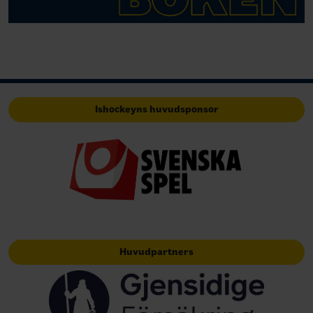
Ishockeyns huvudsponsor
Huvudpartners