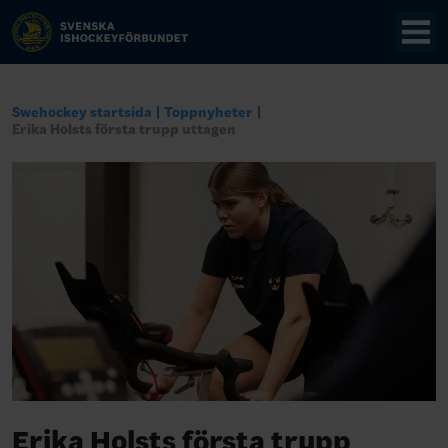
Swehockey startsida
Toppnyheter
Erika Holsts första trupp uttagen
Erika Holsts första trupp