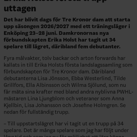
uttagen
Det har blivit dags för Tre Kronor dam att starta
upp säsongen 2026/2027 med ett träningsläger i
Enköping 23–28 juni. Damkronornas nya
förbundskapten Erika Holst har tagit ut 34
spelare till lägret, däribland fem debutanter.
Fyra målvakter, tolv backar och arton forwards har
kallats in till Erika Holsts första landslagssamling som
förbundskapten för Tre Kronor dam. Däribland
debutanterna Lisa Jönsson, Ebba Westerlind, Tilde
Grillfors, Ella Albinsson och Wilma Sjölund, som nu
får mäta sina krafter med bland andra nyblivna PWHL-
mästaren Lina Ljungblom och veteraner som Anna
Kjellbin, Lisa Johansson och Josefine Holmgren. Se
nedan för fullständig trupp.
– Till uppstartslägret har vi tagit ut en trupp på 34
spelare. Det är många spelare som jag har följt under
lång tid och som jag nu får möjlighet att lära känna