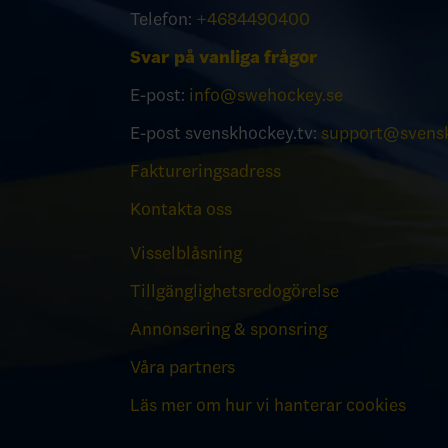
Telefon:
+4684490400
Svar på vanliga frågor
E-post:
info@swehockey.se
E-post svenskhockey.tv:
support@svensk
Faktureringsadress
Kontakta oss
Visselblåsning
Tillgänglighetsredogörelse
Annonsering & sponsring
Våra partners
Läs mer om hur vi hanterar cookies