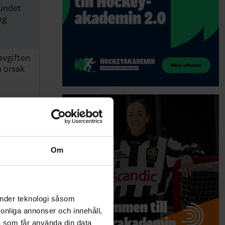
bundet
ng
avgiften
n orsak
Om
änder teknologi såsom
rsonliga annonser och innehåll,
a som får använda din data