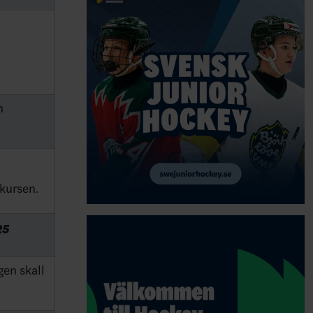
h
 kursen.
25
gen skall