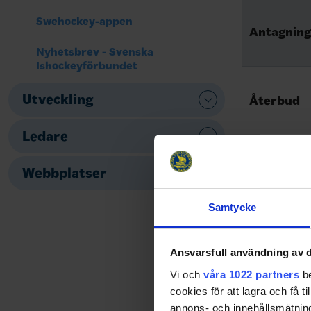
Swehockey-appen
Antagning
Nyhetsbrev - Svenska
Ishockeyförbundet
Utveckling
Återbud
Ledare
Upplysnin
Webbplatser
Välkom
Samtycke
Direktlänk
SVENSKA 
Ansvarsfull användning av d
Vi och
våra 1022 partners
be
Utveckling
cookies för att lagra och få t
John Lind
annons- och innehållsmätning