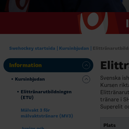
Swehockey startsida
Kursinbjudan
Elittränarutbil
Elitt
Information
Svenska ish
Kursinbjudan
Kursen rikt
Elittränaru
Elittränarutbildningen
(ETU)
tränare i S
Superelit o
Målvakt 3 för
målvaktstränare (MV3)
Plats
Junior och