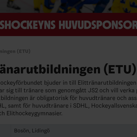
dningen (ETU)
ränarutbildningen (ETU)
ockeyförbundet bjuder in till Elittränarutbildningen
ar sig till tränare som genomgått JS2 och vill verka p
tbildningen är obligatorisk för huvudtränare och as
HL, samt för huvudtränare i SDHL, Hockeyallsvensk
ch Elithockeygymnasier.
Bosön, Lidingö