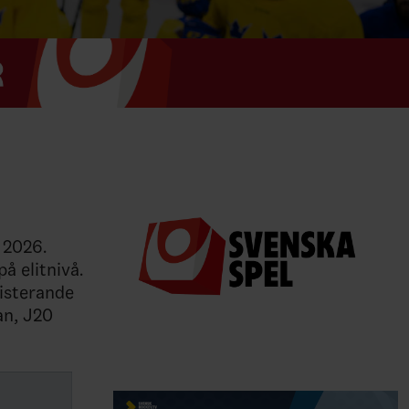
 2026.
å elitnivå.
sisterande
an, J20