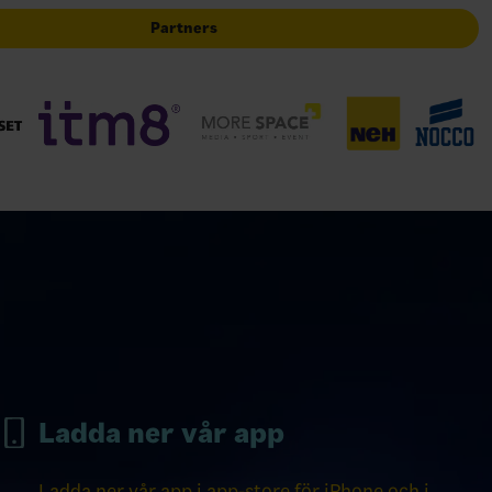
Partners
Ladda ner vår app
Ladda ner vår app i app-store för iPhone och i