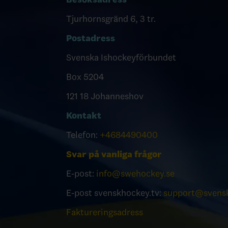
Tjurhornsgränd 6, 3 tr.
Postadress
Svenska Ishockeyförbundet
Box 5204
121 18 Johanneshov
Kontakt
Telefon:
+4684490400
Svar på vanliga frågor
E-post:
info@swehockey.se
E-post svenskhockey.tv:
support@svensk
Faktureringsadress