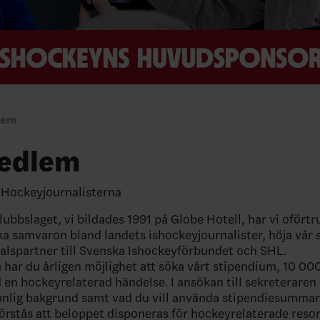
lem
medlem
 Hockeyjournalisterna
lubbslaget, vi bildades 1991 på Globe Hotell, har vi oförtr
ka samvaron bland landets ishockeyjournalister, höja vår 
alspartner till Svenska Ishockeyförbundet och SHL.
ar du årligen möjlighet att söka vårt stipendium, 10 000
 en hockeyrelaterad händelse. I ansökan till sekreteraren 
onlig bakgrund samt vad du vill använda stipendiesumman 
förstås att beloppet disponeras för hockeyrelaterade resor