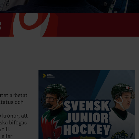
utet arbetat
status och
 kronor, att
ska bifogas
till.
 eller