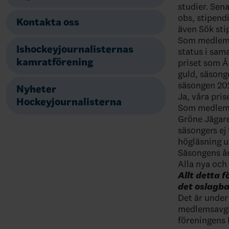
studier. Sena
obs, stipend
Kontakta oss
även Sök st
Som medlem h
Ishockeyjournalisternas
status i sam
kamratförening
priset som Å
guld, säsong
säsongen 202
Nyheter
Ja, våra pris
Hockeyjournalisterna
Som medlem ä
Gröne Jägare
säsongers ej
högläsning u
Säsongens år
Alla nya oc
Allt detta 
det oslagba
Det är under 
medlemsavgif
föreningens 