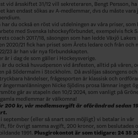
st vid årsskiftet 31/12 vill sekreteraren, Bengt Persson, h
iet kan endast sökas av A-medlemmar, dvs du måste vara j
ipendium.
ar du också en röst vid utdelningen av våra priser, som ha
arbete med Svenska Ishockeyförbundet, exempelvis fick 
rets coach 2017/18, säsongen som han ledde Växjö Lakers 
en 2020/21 fick han priset som Årets ledare och från och
2/23 är han vår nya förbundskapten.
er är i dag de som gäller i Hockeysverige.
r du också huvudperson vid årsfesten, alltid på våren, oc
n på Södermalm i Stockholm. Då avslöjas säsongens och 
 tryckbara händelser, frågesporten är klassisk och ordför
r ångermanlänningen Nicke Sjödins prosa lämnar inget öga
smöte går av stapeln den 10/2 2024, som vanligt på Grön
h gamla medlemmar är välkomna!
för 200 kr, vår medlemsavgift är oförändrad sedan 1
rt.
i september (eller så snart som möjligt) vi betalar in vår
t, för övrigt samma avgift, 200 kronor, som beslutades 
bildande 1991.
Plusgirokontot är som tidigare: 24 35 20