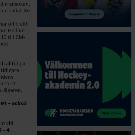
a din ansökan,
ournalist. Se
r officiellt
Sam Hallam
HC till SM-
 med
h alltid på
tidigare
andens
 torrt.
e Jägaren.
991 – också
om vid
 - 4