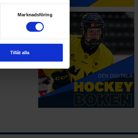
ryck)
ljsektionen
. Du kan ändra
Marknadsföring
andahålla funktioner för
n information från din enhet
 tur kombinera informationen
Tillåt alla
deras tjänster.