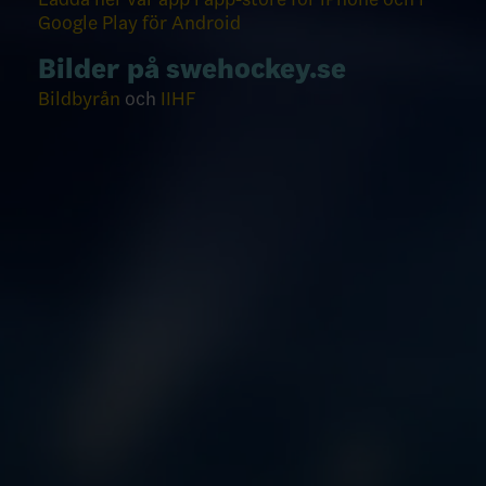
Google Play för Android
Bilder på swehockey.se
Bildbyrån
och
IIHF