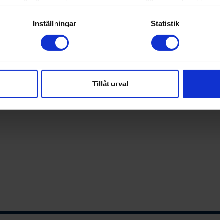
genom att aktivt skanna den för specifika kännetecken (fingeravt
rsonliga uppgifter behandlas och ställ in dina preferenser i
deta
Inställningar
Statistik
ke när som helst från cookie-förklaringen.
e för att anpassa innehållet och annonserna till användarna, tillh
vår trafik. Vi vidarebefordrar även sådana identifierare och anna
nnons- och analysföretag som vi samarbetar med. Dessa kan i sin
Tillåt urval
har tillhandahållit eller som de har samlat in när du har använt 