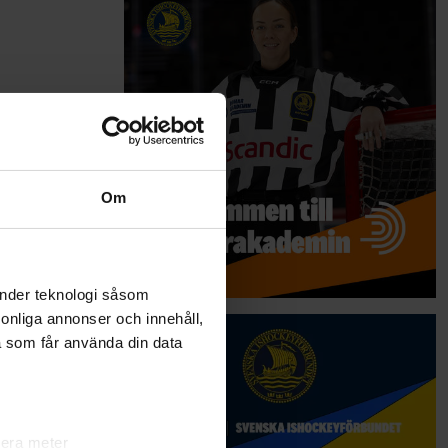
Om
änder teknologi såsom
rsonliga annonser och innehåll,
a som får använda din data
lera meter