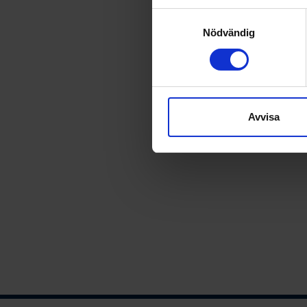
Identifiera din enhet 
Samtyckesval
Ta reda på mer om hur dina pe
Nödvändig
eller dra tillbaka ditt samtyc
Vi använder enhetsidentifierar
sociala medier och analysera 
till de sociala medier och a
Avvisa
med annan information som du 