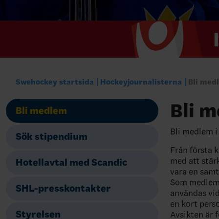
Swehockey startsida
Hockeyjournalisterna
Bli med
Bli 
Bli medlem
Bli medlem i
Sök stipendium
Från första k
med att stär
Hotellavtal med Scandic
vara en samt
Som medlem h
SHL-presskontakter
användas vid
en kort pers
Styrelsen
Avsikten är 