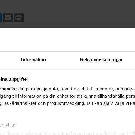
ebook
Twitter
Email
Print
Information
Reklaminställningar
ina uppgifter
handlar din personliga data, som t.ex. ditt IP-nummer, och anv
illgång till information på din enhet för att kunna tillhandahålla pe
, åskådarinsikter och produktutveckling. Du kan själv välja vilk
n vilja:
om din geografiska plats som kan ha en noggrannhet på upp till f