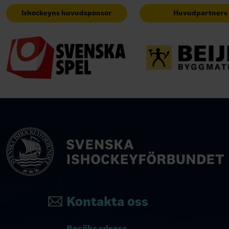
Ishockeyns huvudsponsor
Huvudpartners
Kontakta oss
Besöksadress