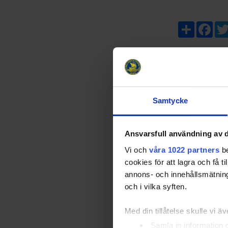
Share
Fac
Samtycke
Ansvarsfull användning av d
Vi och
våra 1022 partners
be
cookies för att lagra och få t
annons- och innehållsmätning
och i vilka syften.
Med din tillåtelse skulle vi äve
Samla in information 