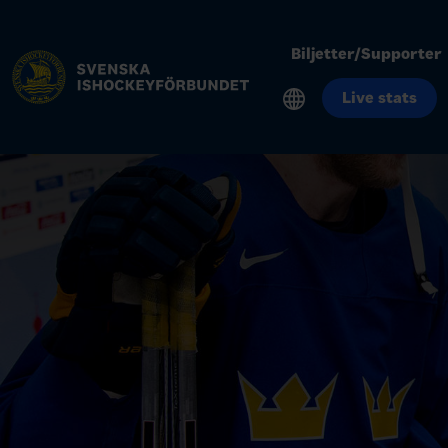
Biljetter/Supporter
Live stats