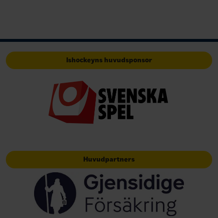
Ishockeyns huvudsponsor
Huvudpartners