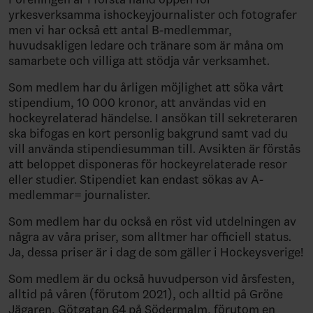
yrkesverksamma ishockeyjournalister och fotografer
men vi har också ett antal B-medlemmar,
huvudsakligen ledare och tränare som är måna om
samarbete och villiga att stödja vår verksamhet.
Som medlem har du årligen möjlighet att söka vårt
stipendium, 10 000 kronor, att användas vid en
hockeyrelaterad händelse. I ansökan till sekreteraren
ska bifogas en kort personlig bakgrund samt vad du
vill använda stipendiesumman till. Avsikten är förstås
att beloppet disponeras för hockeyrelaterade resor
eller studier. Stipendiet kan endast sökas av A-
medlemmar= journalister.
Som medlem har du också en röst vid utdelningen av
några av våra priser, som alltmer har officiell status.
Ja, dessa priser är i dag de som gäller i Hockeysverige!
Som medlem är du också huvudperson vid årsfesten,
alltid på våren (förutom 2021), och alltid på Gröne
Jägaren, Götgatan 64 på Södermalm, förutom en