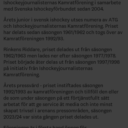
Ishockeyjournalisternas Kamratförening i samarbete
med Svenska Ishockeyförbundet sedan 2004.
Årets junior i svensk ishockey utses numera av ATG
och Ishockeyjournalisternas Kamratförening. Priset
har delats sedan säsongen 1961/1962 och togs över av
Kamratföreningen 1992/93.
Rinkens Riddare, priset delades ut från säsongen
1962/1963 men lades ner efter säsongen 1977/1978.
Priset började åter delas ut från säsongen 1997/1998
på initiativ från Ishockeyjournalisternas
Kamratförening.
Årets pressvärd - priset instiftades säsongen
1992/1993 av kamratföreningen och tillföll den eller
de som under säsongen på ett förtjänstfullt sätt
arbetat för att ge service åt media och inte minst
skapat trivsel i arenans pressområden, säsongen
2023/24 var sista gången priset delades ut.
Föreningen är i första hand öppen för