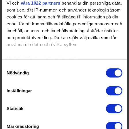
Vi och
våra 1022 partners
behandlar din personliga data,
som t.ex. ditt IP-nummer, och använder teknologi såsom
Källor: Ulf Jansson, Hasse Andersson, Kjell Nilsson,
cookies för att lagra och få tillgång till information på din
Janne Stark, Gröne Jägaren
enhet för att kunna tillhandahålla personliga annonser och
innehåll, annons- och innehållsmätning, åskådarinsikter
och produktutveckling. Du kan själv välja vilka som får
Uppdaterat av Niklas Öberg 9/3-25
använda din data och i vilka syften.
Share
Facebook
Twitter
Email
Print
Med din tillåtelse skulle vi även vilja:
Samla in information om din geografiska plats
Samtyckesval
Nödvändig
som kan ha en noggrannhet på upp till flera meter
Identifiera din enhet genom att aktivt skanna den
för specifika kännetecken (fingeravtryck)
Inställningar
Ta reda på mer om hur dina personliga uppgifter
behandlas och ställ in dina preferenser i
detaljsektionen
.
Statistik
Du kan ändra eller dra tillbaka ditt samtycke när som
helst från cookie-förklaringen.
Marknadsföring