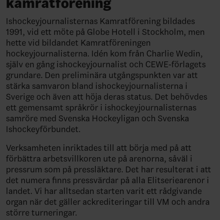
kamratförening
Ishockeyjournalisternas Kamratförening bildades
1991, vid ett möte på Globe Hotell i Stockholm, men
hette vid bildandet Kamratföreningen
hockeyjournalisterna. Idén kom från Charlie Wedin,
själv en gång ishockeyjournalist och CEWE-förlagets
grundare. Den preliminära utgångspunkten var att
stärka samvaron bland ishockeyjournalisterna i
Sverige och även att höja deras status. Det behövdes
ett gemensamt språkrör i ishockeyjournalisternas
samröre med Svenska Hockeyligan och Svenska
Ishockeyförbundet.
Verksamheten inriktades till att börja med på att
förbättra arbetsvillkoren ute på arenorna, såväl i
pressrum som på pressläktare. Det har resulterat i att
det numera finns pressvärdar på alla Elitseriearenor i
landet. Vi har alltsedan starten varit ett rådgivande
organ när det gäller ackrediteringar till VM och andra
större turneringar.