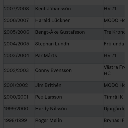
2007/2008
Kent Johansson
HV 71
2006/2007
Harald Lückner
MODO Hoc
2005/2006
Bengt-Åke Gustafsson
Tre Kronor
2004/2005
Stephan Lundh
Frölunda 
2003/2004
Pär Mårts
HV 71
Västra Frö
2002/2003
Conny Evensson
HC
2001/2002
Jim Brithén
MODO Hoc
2000/2001
Peo Larsson
Timrå IK
1999/2000
Hardy Nilsson
Djurgården
1998/1999
Roger Melin
Brynäs IF