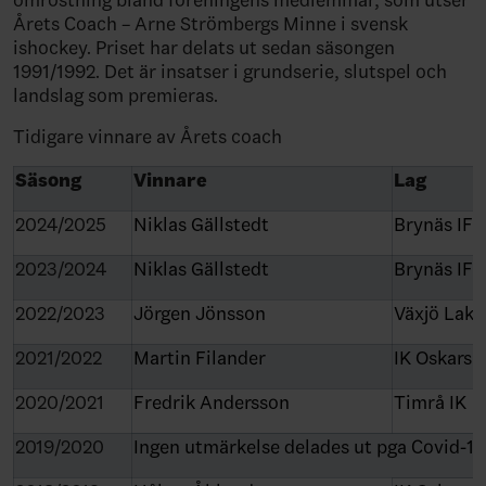
Årets Coach – Arne Strömbergs Minne i svensk
ishockey. Priset har delats ut sedan säsongen
1991/1992. Det är insatser i grundserie, slutspel och
landslag som premieras.
Tidigare vinnare av Årets coach
Säsong
Vinnare
Lag
2024/2025
Niklas Gällstedt
Brynäs IF
2023/2024
Niklas Gällstedt
Brynäs IF
2022/2023
Jörgen Jönsson
Växjö Lake
2021/2022
Martin Filander
IK Oskars
2020/2021
Fredrik Andersson
Timrå IK
2019/2020
Ingen utmärkelse delades ut pga Covid-19