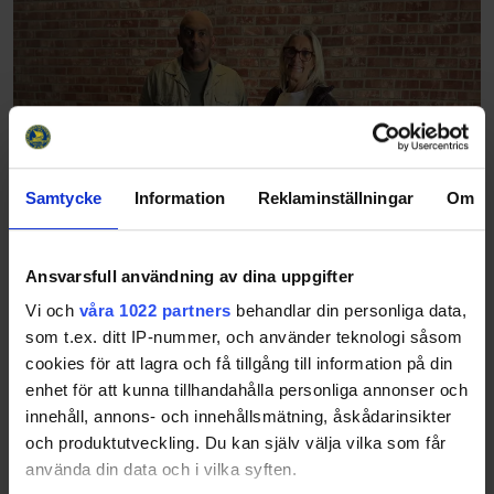
Samtycke
Information
Reklaminställningar
Om
Ansvarsfull användning av dina uppgifter
Årets ledare inom svensk ishockey hittas på
Vi och
våra 1022 partners
behandlar din personliga data,
Gotland
som t.ex. ditt IP-nummer, och använder teknologi såsom
26-05-26
cookies för att lagra och få tillgång till information på din
I en ishall byggd 1974 har säsongens stora hockeyunder ägt
enhet för att kunna tillhandahålla personliga annonser och
rum. Den 23 april tog Visby/Roma klivet upp i
Hockeyallsvenskan efter 4–1 i matcher mot Hudiksvall. Ett
innehåll, annons- och innehållsmätning, åskådarinsikter
”Miracle on Ice” signerat ordföranden…
och produktutveckling. Du kan själv välja vilka som får
använda din data och i vilka syften.