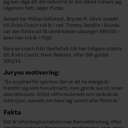
jag kan säga att det definitivt är den bästa tränare jag
någonsin haft, säger Pudas.
Senast har Niklas Gällstedt, Brynäs IF, blivit utsedd
till Årets Coach två år i rad. Tommy Sandlin i Brynäs
var den förste att få utmärkelsen säsongen 1991/92 –
även han två år i följd.
Bara en coach från Skellefteå AIK har tidigare utsetts
till Årets Coach: Hans Wallson, efter SM-guldet
2013/14.
Juryns motivering:
”En prydnad för sporten. Ser ut att ha många år
framför sig som huvudcoach, men gjorde succé redan
som debutant. Alltid välformulerade och tänkvärda
intervjuer, oavsett om hans lag vunnit eller förlorat.”
Fakta
Det är Ishockeyjournalisternas Kamratförening, efter
omröstning bland föreningens medlemmar, som utser