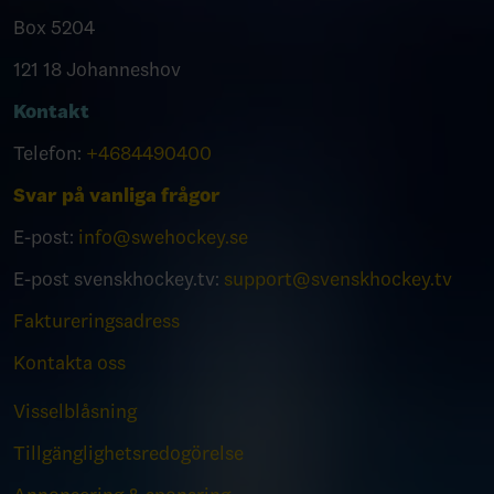
Box 5204
121 18 Johanneshov
Kontakt
Telefon:
+4684490400
Svar på vanliga frågor
E-post:
info@swehockey.se
E-post svenskhockey.tv:
support@svenskhockey.tv
Faktureringsadress
Kontakta oss
Visselblåsning
Tillgänglighetsredogörelse