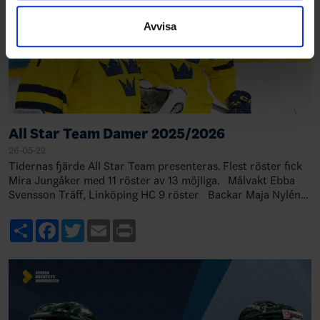
samlat in när du har använt deras tjänster.
Avvisa
All Star Team Damer 2025/2026
26-05-22
Tidernas fjärde All Star Team presenteras. Flest röster fick
Mira Jungåker med 11 röster av 13 möjliga. Målvakt Ebba
Svensson Träff, Linköping HC 9 röster Backar Maja Nylén
Per…
Share
Facebook
Twitter
Email
Print