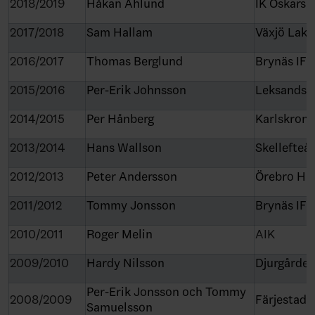
2018/2019
Håkan Åhlund
IK Oskars
2017/2018
Sam Hallam
Växjö Lake
2016/2017
Thomas Berglund
Brynäs IF
2015/2016
Per-Erik Johnsson
Leksands I
2014/2015
Per Hånberg
Karlskron
2013/2014
Hans Wallson
Skellefteå
2012/2013
Peter Andersson
Örebro HK
2011/2012
Tommy Jonsson
Brynäs IF
2010/2011
Roger Melin
AIK
2009/2010
Hardy Nilsson
Djurgården
Per-Erik Jonsson och Tommy
2008/2009
Färjestads
Samuelsson