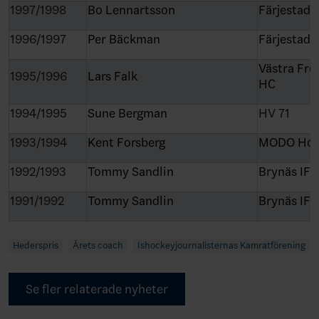
1997/1998
Bo Lennartsson
Färjestads
1996/1997
Per Bäckman
Färjestads
Västra Frö
1995/1996
Lars Falk
HC
1994/1995
Sune Bergman
HV 71
1993/1994
Kent Forsberg
MODO Hoc
1992/1993
Tommy Sandlin
Brynäs IF
1991/1992
Tommy Sandlin
Brynäs IF
Hederspris
Årets coach
Ishockeyjournalisternas Kamratförening
Se fler relaterade nyheter