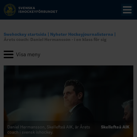
Swehockey startsida
Nyheter Hockeyjournalisterna
Årets coach: Daniel Hermansson - i en klass för sig
Daniel Hermansson, Skellefteå AIK, är Årets
Skellefteå AIK
coach i svensk ishockey.