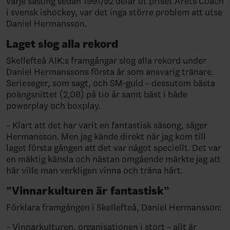
varje säsong sedan 1991/92 delar ut priset Årets Coach
i svensk ishockey, var det inga större problem att utse
Daniel Hermansson.
Laget slog alla rekord
Skellefteå AIK:s framgångar slog alla rekord under
Daniel Hermanssons första år som ansvarig tränare.
Serieseger, som sagt, och SM-guld – dessutom bästa
poängsnittet (2,08) på tio år samt bäst i både
powerplay och boxplay.
– Klart att det har varit en fantastisk säsong, säger
Hermansson. Men jag kände direkt när jag kom till
laget första gången att det var något speciellt. Det var
en mäktig känsla och nästan omgående märkte jag att
här ville man verkligen vinna och träna hårt.
”Vinnarkulturen är fantastisk”
Förklara framgången i Skellefteå, Daniel Hermansson:
– Vinnarkulturen, organisationen i stort – allt är