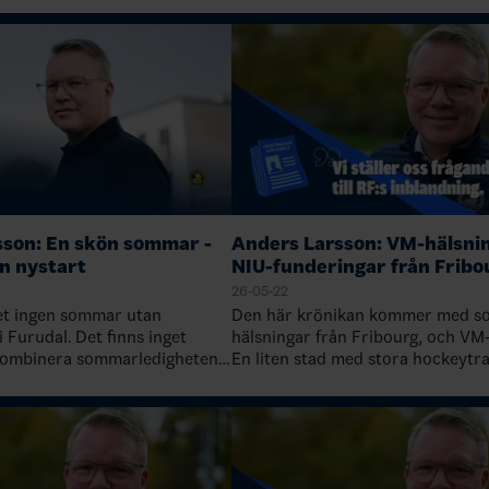
sson: En skön sommar -
Anders Larsson: VM-hälsni
n nystart
NIU-funderingar från Fribo
26-05-22
det ingen sommar utan
Den här krönikan kommer med s
 Furudal. Det finns inget
hälsningar från Fribourg, och VM-
 kombinera sommarledigheten i
En liten stad med stora hockeytra
na, med ett eller några besök
med ett lag som sedan några vecko
an i Furudal. Den är inne…
också är regerande schweiziska…