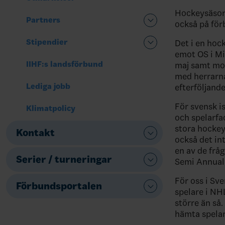
Hockeysäsong
Partners
också på för
Stipendier
Det i en hoc
emot OS i Mi
IIHF:s landsförbund
maj samt mot
med herrarna
Lediga jobb
efterföljand
För svensk i
Klimatpolicy
och spelarfa
stora hockey
Kontakt
också det in
en av de frå
Serier / turneringar
Semi Annual 
För oss i Sve
Förbundsportalen
spelare i NH
större än så
hämta spelar