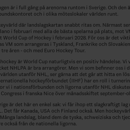
en är i full gång på arenorna runtom i Sverige. Och den ä
bundskontoret och i olika möteslokaler världen runt.
keyvärld där landslagskartan snabbt ritas om. Närmast ser
lano i februari med alla de bästa spelarna på plats, mot V
 World Cup of Hockey i februari 2028. För oss är det vikt
s VM som arrangeras i Tyskland, Frankrike och Slovakien
e tre åren - och med Euro Hockey Tour.
shockey är World Cup naturligtvis en positiv händelse. Vi 
cket NHLPA är bra arrangörer. Men vi som befinner oss i d
världen utanför NHL, ser gärna att det går att hitta en lö
ternationella hockeyförbundet (IIHF) har en roll i turneri
gor vi i nationsförbunden och ligorna utanför NHL diskute
Congress i franska Nice över månadsskiftet september-o
rige är det här en enkel sak: vi får ihop ett slagkraftigt la
L. Det får Kanada, USA och Finland också. Men hockeyvär
. Många landslag, bland dem de tyska, schweiziska och tje
e också från de nationella ligorna.