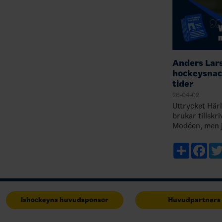
Anders Lars
hockeysnack
tider
26-04-02
Uttrycket Härl
brukar tillsk
Modéen, men ja
använda det sjä
och strålande
Share
Fac
Ishockeyns huvudsponsor
Huvudpartners