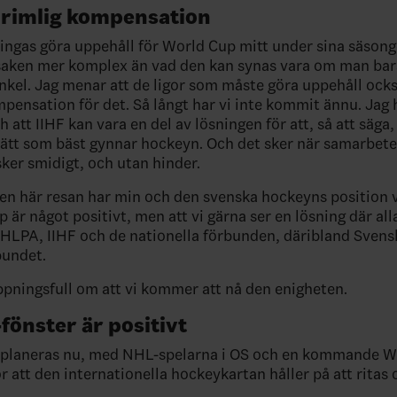
 rimlig kompensation
vingas göra uppehåll för World Cup mitt under sina säsong
saken mer komplex än vad den kan synas vara om man bar
nkel. Jag menar att de ligor som måste göra uppehåll ock
mpensation för det. Så långt har vi inte kommit ännu. Jag 
h att IIHF kan vara en del av lösningen för att, så att säga, 
sätt som bäst gynnar hockeyn. Och det sker när samarbe
er smidigt, och utan hinder.
en här resan har min och den svenska hockeyns position v
 är något positivt, men att vi gärna ser en lösning där all
LPA, IIHF och de nationella förbunden, däribland Svens
bundet.
ppningsfull om att vi kommer att nå den enigheten.
fönster är positivt
m planeras nu, med NHL-spelarna i OS och en kommande W
r att den internationella hockeykartan håller på att ritas