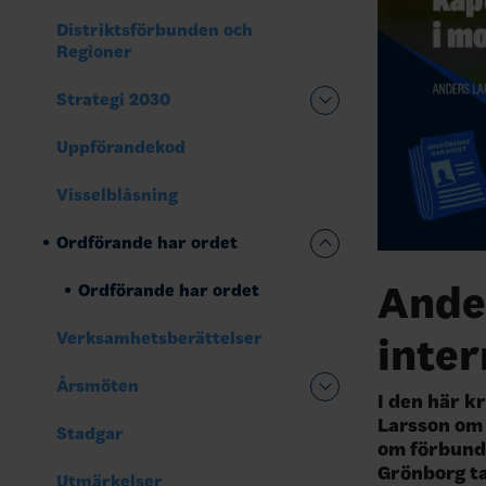
Distriktsförbunden och
Regioner
Strategi 2030
Uppförandekod
Visselblåsning
Ordförande har ordet
Ander
Ordförande har ordet
Verksamhetsberättelser
inte
Årsmöten
I den här k
Larsson om 
Stadgar
om förbunds
Grönborg ta
Utmärkelser