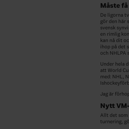
Måste få
De ligorna t
gör den här 
svensk synvi
en rimlig ko
kan nå dit oc
ihop på det 
och NHLPA sk
Under hela d
att World Cup
med: NHL, NH
Ishockeyför
Jag är förho
Nytt VM-
Allt det so
turnering, gö