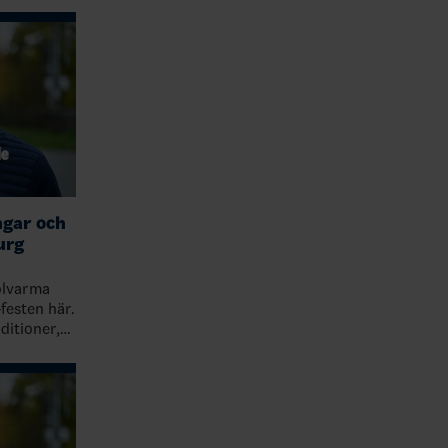
ngar och
urg
olvarma
festen här.
ditioner,
r tillbaka