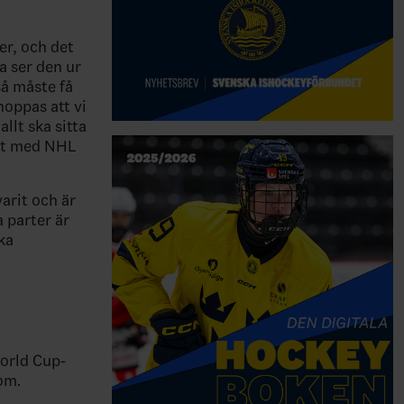
er, och det
a ser den ur
så måste få
hoppas att vi
allt ska sitta
tet med NHL
arit och är
a parter är
ka
orld Cup-
 om.