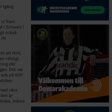
r igång
 vi fram
M i Schweiz i
igt också
 de
vet att NHL
en väldigt
sning där
ngen. Det var
rade på IIHF
ktober.
g med våra
lden är
ckiska, måste