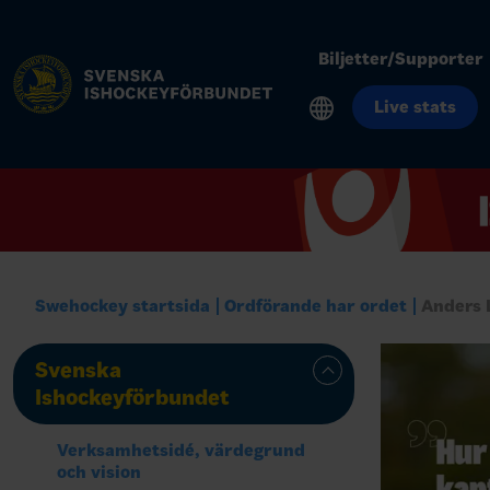
Biljetter/Supporter
Live stats
Swehockey startsida
Ordförande har ordet
Anders 
Svenska
Ishockeyförbundet
Verksamhetsidé, värdegrund
och vision