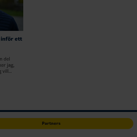
inför ett
n del
er jag,
 vill
t och
l…
Partners