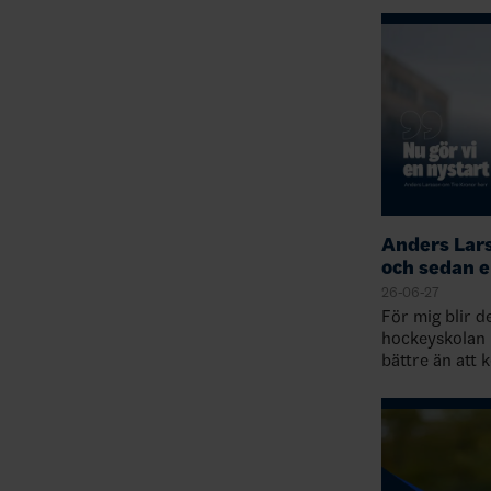
Anders Lar
och sedan e
26-06-27
För mig blir 
hockeyskolan i
bättre än att
stugan i Dalar
på hockeyskol