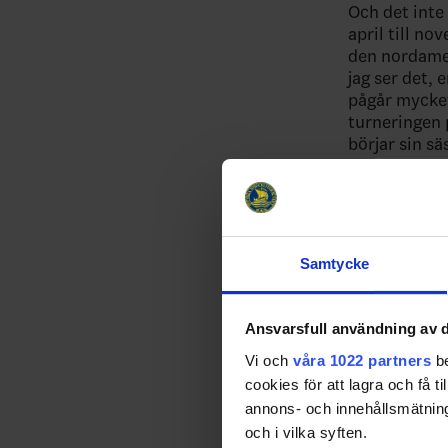
Och det inte
april till no
den nordamer
jag ser det, 
pågår mycket
turneringen 
börjar sin sä
fortsatt kan
Hur ska 
I den svens
förbundskapt
Samtycke
flesta av er
en lång och b
Ansvarsfull användning av d
Men frågan o
Vi och
våra 1022 partners
be
hur herrlands
cookies för att lagra och få t
tillsammans 
framöver.
annons- och innehållsmätning
och i vilka syften.
Det är en gr