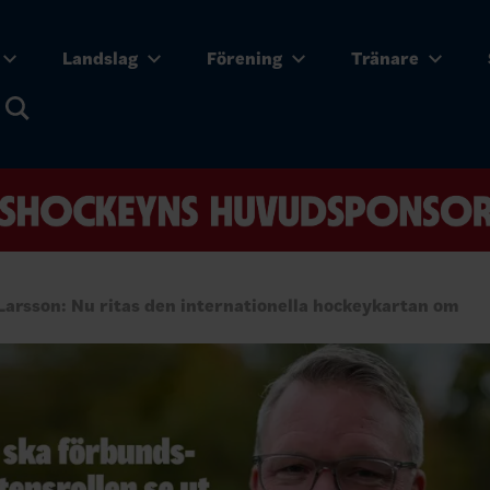
Landslag
Förening
Tränare
Larsson: Nu ritas den internationella hockeykartan om