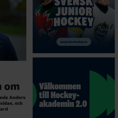
n
n om
ande Anders
sidan, och
kard