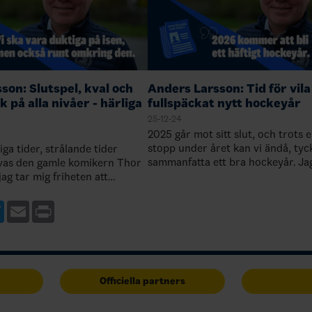
son: Slutspel, kval och
Anders Larsson: Tid för vila 
 på alla nivåer - härliga
fullspäckat nytt hockeyår
25-12-24
2025 går mot sitt slut, och trots e
stopp under året kan vi ändå, tyck
iga tider, strålande tider
sammanfatta ett bra hockeyår. Jag
rivas den gamle komikern Thor
avsluta året med att rikta ett stor
g tar mig friheten att
mycket hjärtligt tack till alla idee
lv: för visst är det härliga
 tider nu när hockeyns…
ebook
Twitter
Email
Print
Officiella partners