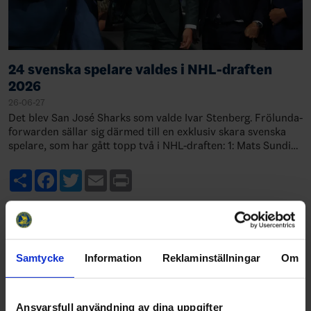
24 svenska spelare valdes i NHL-draften
2026
26-06-27
Det blev San José Sharks som valde Ivar Stenberg. Frölunda-
forwarden sällar sig därmed till en exklusiv skara svenska
spelare, som har gått topp två i NHL-draften: 1: Mats Sundin,
Quebec, 19891: Rasmu…
Share
Facebook
Twitter
Email
Print
Samtycke
Information
Reklaminställningar
Om
Ansvarsfull användning av dina uppgifter