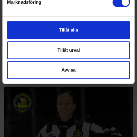
Marknadsföring
Vi använder enhetsidentifierare för att anpassa innehållet
och annonserna till användarna, tillhandahålla funktioner
för sociala medier och analysera vår trafik. Vi
vidarebefordrar även sådana identifierare och annan
Tillåt alla
information från din enhet till de sociala medier och
annons- och analysföretag som vi samarbetar med.
Dessa kan i sin tur kombinera informationen med annan
Tillåt urval
information som du har tillhandahållit eller som de har
samlat in när du har använt deras tjänster.
Avvisa