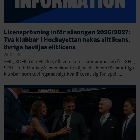
Licensprövning inför säsongen 2026/2027:
Två klubbar i Hockeyettan nekas elitlicens,
övriga beviljas elitlicens
26-07-06
SHL, SDHL och HockeyAllsvenskan Licensnämnden för SHL,
SDHL och HockeyAllsvenskan beviljar elitlicens för samtliga
klubbar som tävlingsmässigt kvalificerat sig för spel i
respektive liga 2026/2027. Ny…