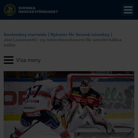
Swehockey startsida
Nyheter för Svensk ishockey
Joel Lassinantti - ny rekordinnehavare för antalet hållna
nollor