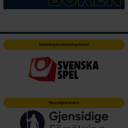
Ishockeyns huvudsponsor
Huvudpartners