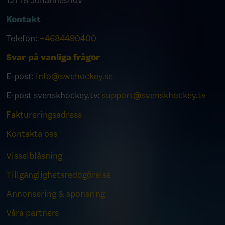
121 18 Johanneshov
Kontakt
Telefon:
+4684490400
Svar på vanliga frågor
E-post:
info@swehockey.se
E-post svenskhockey.tv:
support@svenskhockey.tv
Faktureringsadress
Kontakta oss
Visselblåsning
Tillgänglighetsredogörelse
Annonsering & sponsring
Våra partners