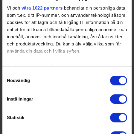
Vi och
våra 1022 partners
behandlar din personliga data,
som t.ex. ditt IP-nummer, och använder teknologi såsom
cookies för att lagra och få tillgång till information på din
enhet för att kunna tillhandahålla personliga annonser och
innehåll, annons- och innehållsmätning, åskådarinsikter
och produktutveckling. Du kan själv välja vilka som får
använda din data och i vilka syften.
Med din tillåtelse skulle vi även vilja:
Samla in information om din geografiska plats
Samtyckesval
Nödvändig
som kan ha en noggrannhet på upp till flera meter
Identifiera din enhet genom att aktivt skanna den
för specifika kännetecken (fingeravtryck)
Inställningar
Ta reda på mer om hur dina personliga uppgifter
behandlas och ställ in dina preferenser i
detaljsektionen
.
Statistik
Du kan ändra eller dra tillbaka ditt samtycke när som
helst från cookie-förklaringen.