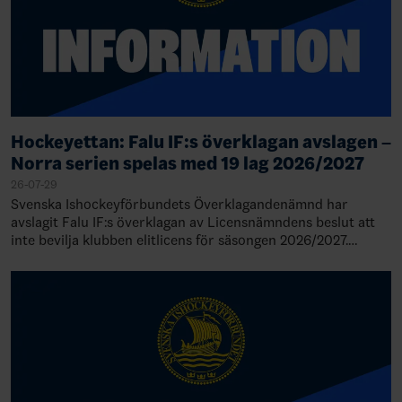
Hockeyettan: Falu IF:s överklagan avslagen –
Norra serien spelas med 19 lag 2026/2027
26-07-29
Svenska Ishockeyförbundets Överklagandenämnd har
avslagit Falu IF:s överklagan av Licensnämndens beslut att
inte bevilja klubben elitlicens för säsongen 2026/2027.
Därmed står det klart att Falu IF de…