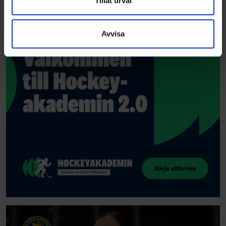
Tillåt urval
information som du har tillhandahållit eller som de har
samlat in när du har använt deras tjänster.
Avvisa