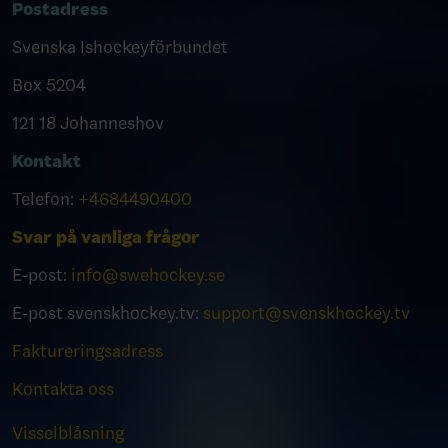
Postadress
Svenska Ishockeyförbundet
Box 5204
121 18 Johanneshov
Kontakt
Telefon:
+4684490400
Svar på vanliga frågor
E-post:
info@swehockey.se
E-post svenskhockey.tv:
support@svenskhockey.tv
Faktureringsadress
Kontakta oss
Visselblåsning