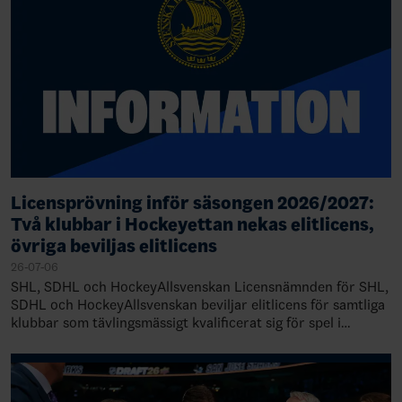
Licensprövning inför säsongen 2026/2027:
Två klubbar i Hockeyettan nekas elitlicens,
övriga beviljas elitlicens
26-07-06
SHL, SDHL och HockeyAllsvenskan Licensnämnden för SHL,
SDHL och HockeyAllsvenskan beviljar elitlicens för samtliga
klubbar som tävlingsmässigt kvalificerat sig för spel i
respektive liga 2026/2027. Ny…