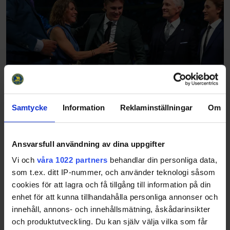
Samtycke
Information
Reklaminställningar
Om
24 svenska spelare valdes i NHL-draften
2026
26-06-27
Ansvarsfull användning av dina uppgifter
Det blev San José Sharks som valde Ivar Stenberg. Frölunda-
forwarden sällar sig därmed till en exklusiv skara svenska
Vi och
våra 1022 partners
behandlar din personliga data,
spelare, som har gått topp två i NHL-draften: 1: Mats Sundin,
som t.ex. ditt IP-nummer, och använder teknologi såsom
Quebec, 19891: Rasmu…
cookies för att lagra och få tillgång till information på din
Share
Facebook
Twitter
Email
Print
enhet för att kunna tillhandahålla personliga annonser och
innehåll, annons- och innehållsmätning, åskådarinsikter
och produktutveckling. Du kan själv välja vilka som får