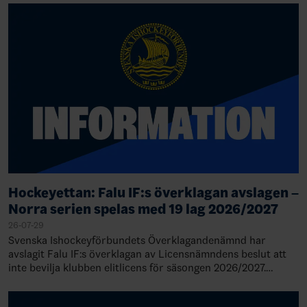
Hockeyettan: Falu IF:s överklagan avslagen –
Norra serien spelas med 19 lag 2026/2027
26-07-29
Svenska Ishockeyförbundets Överklagandenämnd har
avslagit Falu IF:s överklagan av Licensnämndens beslut att
inte bevilja klubben elitlicens för säsongen 2026/2027.
Därmed står det klart att Falu IF de…