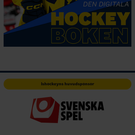
Ishockeyns huvudsponsor