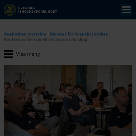
Swehockey startsida
Nyheter för Svensk ishockey
Konferens för svensk hockeys utveckling