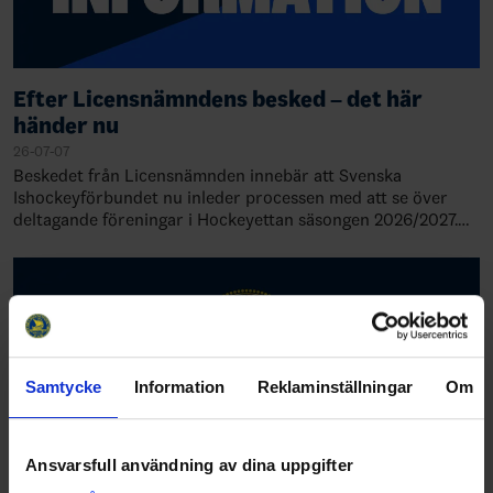
Efter Licensnämndens besked – det här
händer nu
26-07-07
Beskedet från Licensnämnden innebär att Svenska
Ishockeyförbundet nu inleder processen med att se över
deltagande föreningar i Hockeyettan säsongen 2026/2027.
Detta innebär också att serieindelni…
Samtycke
Information
Reklaminställningar
Om
Ansvarsfull användning av dina uppgifter