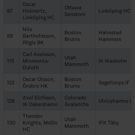
Oscar
Ottawa
87
Holmertz,
Linköping HC
Senators
Linköping HC
Nils
Boston
Halmstad
88
Bartholdsson,
Bruins
Hammers
Rögle BK
Carl Axelsson,
Utah
115
Minnesota-
IK Waxholm
Mammoth
Duluth
Oscar Olsson,
Boston
122
Segeltorps IF
Örebro HK
Bruins
Axel Elofsson,
Colorado
128
Ulricehamns IF
IK Oskarshamn
Avalanche
Theodor
Utah
130
Knights, MoDo
IFK Täby
Mammoth
HC