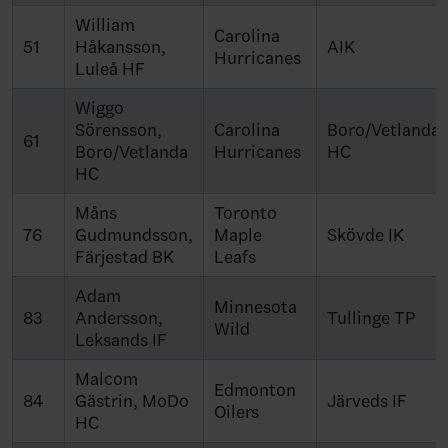
William
Carolina
51
Håkansson,
AIK
Hurricanes
Luleå HF
Wiggo
Sörensson,
Carolina
Boro/Vetlanda
61
Boro/Vetlanda
Hurricanes
HC
HC
Måns
Toronto
76
Gudmundsson,
Maple
Skövde IK
Färjestad BK
Leafs
Adam
Minnesota
83
Andersson,
Tullinge TP
Wild
Leksands IF
Malcom
Edmonton
84
Gästrin, MoDo
Järveds IF
Oilers
HC