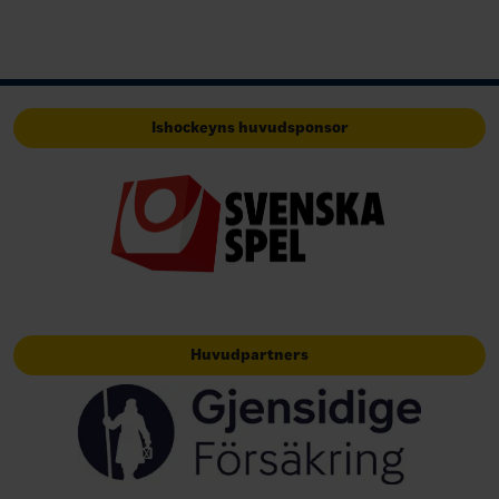
Ishockeyns huvudsponsor
Huvudpartners