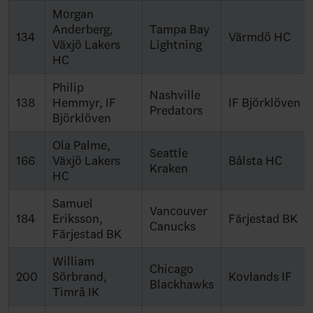
Morgan
Anderberg,
Tampa Bay
134
Värmdö HC
Växjö Lakers
Lightning
HC
Philip
Nashville
138
Hemmyr, IF
IF Björklöven
Predators
Björklöven
Ola Palme,
Seattle
166
Växjö Lakers
Bålsta HC
Kraken
HC
Samuel
Vancouver
184
Eriksson,
Färjestad BK
Canucks
Färjestad BK
William
Chicago
200
Sörbrand,
Kovlands IF
Blackhawks
Timrå IK