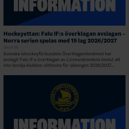
Hockeyettan: Falu IF:s överklagan avslagen –
Norra serien spelas med 19 lag 2026/2027
26-07-29
Svenska Ishockeyförbundets Överklagandenämnd har
avslagit Falu IF:s överklagan av Licensnämndens beslut att
inte bevilja klubben elitlicens för säsongen 2026/2027.
Därmed står det klart att Falu IF de…