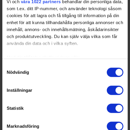
Vi och
våra 1022 partners
behandlar din personliga data,
som t.ex. ditt IP-nummer, och använder teknologi såsom
cookies för att lagra och få tillgång till information på din
Licensprövning inför säsongen 2026/2027:
enhet för att kunna tillhandahålla personliga annonser och
Två klubbar i Hockeyettan nekas elitlicens,
innehåll, annons- och innehållsmätning, åskådarinsikter
övriga beviljas elitlicens
och produktutveckling. Du kan själv välja vilka som får
26-07-06
använda din data och i vilka syften.
SHL, SDHL och HockeyAllsvenskan Licensnämnden för SHL,
SDHL och HockeyAllsvenskan beviljar elitlicens för samtliga
klubbar som tävlingsmässigt kvalificerat sig för spel i
Med din tillåtelse skulle vi även vilja:
respektive liga 2026/2027. Ny…
Samla in information om din geografiska plats
Samtyckesval
Nödvändig
som kan ha en noggrannhet på upp till flera meter
Identifiera din enhet genom att aktivt skanna den
för specifika kännetecken (fingeravtryck)
Inställningar
Ta reda på mer om hur dina personliga uppgifter
behandlas och ställ in dina preferenser i
detaljsektionen
.
Statistik
Du kan ändra eller dra tillbaka ditt samtycke när som
helst från cookie-förklaringen.
Marknadsföring
Vi använder enhetsidentifierare för att anpassa innehållet