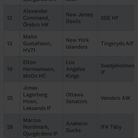
Alexander
New Jersey
12
Command,
SDE HF
Devils
Örebro HK
Malte
New York
13
Gustafsson,
Tingsryds AIF
Islanders
HV71
Elton
Los
Svedjeholmens
19
Hermansson,
Angeles
IF
MoDo HC
Kings
Jonas
Lagerberg
Ottawa
25
Vansbro AIK
Hoen,
Senators
Leksands IF
Marcus
Anaheim
28
Nordmark,
IFK Täby
Ducks
Djurgårdens IF