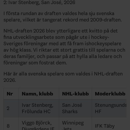
2: Ivar Stenberg, San José, 2026
I första rundan av draften valdes hela sju svenska
spelare, vilket är tangerat rekord med 2009-draften.
NHL-draften 2026 blev ytterligare ett kvitto på det
fina utvecklingsarbete som pågår ute i hockey-
Sveriges föreningar med att få fram ishockeyspelare
av hög klass. Vi riktar ett stort grattis till spelarna och
deras familjer, och passar på att hylla alla ledare och
föreningar som fostrat dem.
Här är alla svenska spelare som valdes i NHL-draften
2026.
Nr
Namn, klubb
NHL-klubb
Moderklubb
Ivar Stenberg,
San José
Stenungsunds
2
Frölunda HC
Sharks
HF
Viggo Björck,
Winnipeg
8
IFK Täby
Djurgårdens IF
Jets