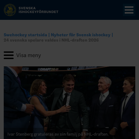
Swehockey startsida
Nyheter för Svensk ishockey
24 svenska spelare valdes i NHL-draften 2026
Ivar Stenberg gratuleras av sin familj på NHL-draften.