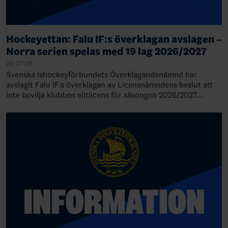
Hockeyettan: Falu IF:s överklagan avslagen –
Norra serien spelas med 19 lag 2026/2027
26-07-29
Svenska Ishockeyförbundets Överklagandenämnd har
avslagit Falu IF:s överklagan av Licensnämndens beslut att
inte bevilja klubben elitlicens för säsongen 2026/2027.
Därmed står det klart att Falu IF de…