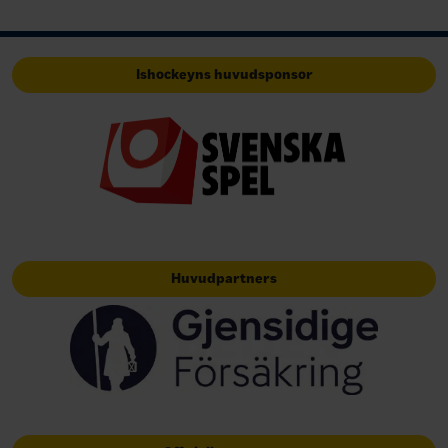
Ishockeyns huvudsponsor
Huvudpartners