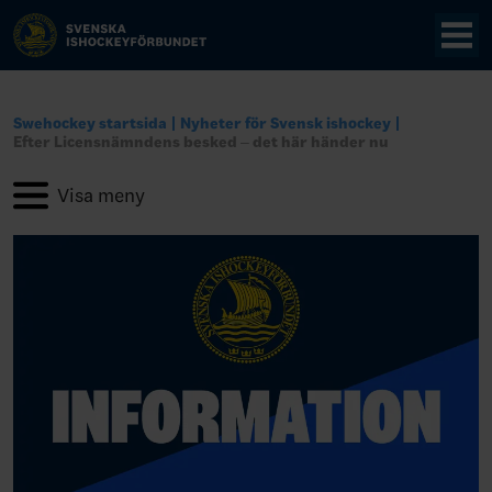
Swehockey startsida
Nyheter för Svensk ishockey
Efter Licensnämndens besked – det här händer nu