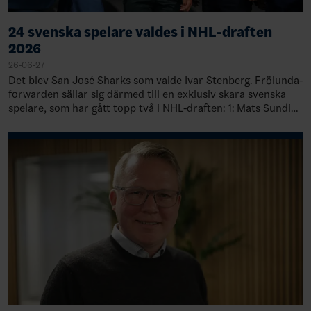
24 svenska spelare valdes i NHL-draften
2026
26-06-27
Det blev San José Sharks som valde Ivar Stenberg. Frölunda-
forwarden sällar sig därmed till en exklusiv skara svenska
spelare, som har gått topp två i NHL-draften: 1: Mats Sundin,
Quebec, 19891: Rasmu…