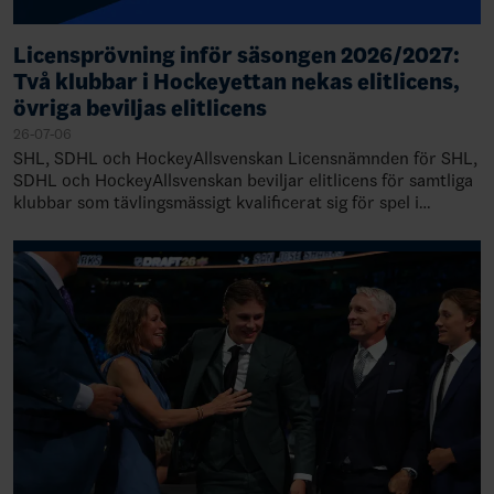
Licensprövning inför säsongen 2026/2027:
Två klubbar i Hockeyettan nekas elitlicens,
övriga beviljas elitlicens
26-07-06
SHL, SDHL och HockeyAllsvenskan Licensnämnden för SHL,
SDHL och HockeyAllsvenskan beviljar elitlicens för samtliga
klubbar som tävlingsmässigt kvalificerat sig för spel i
respektive liga 2026/2027. Ny…