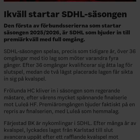
Ikväll startar SDHL-säsongen
Den första av förbundsserierna som startar
säsongen 2025/2026, är SDHL som bjuder in till
premiärkväll med full omgång.
SDHL-säsongen spelas, precis som tidigare år, över 36
omgångar med tio lag som möter varandra fyra
gånger. Efter 36 omgångar kvalificerar sig åtta lag för
slutspel, medan de två lägst placerade lagen får sikta
in sig på kvalspel.
Frölunda HC kliver in i säsongen som regerande
mästare, efter vårens mycket spännande finalserie
mot Luleå HF. Premiäromgången bjuder faktiskt på en
repris av finalserien, med Luleå som hemmalag.
Färjestad BK är nykomlingar i SDHL. Efter många år av
kvalspel, lyckades laget från Karlstad till slut
avancera uppåt efter ett rafflande kvalspel mot