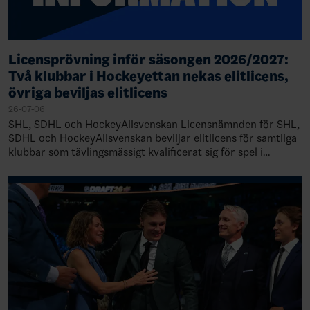
Licensprövning inför säsongen 2026/2027:
Två klubbar i Hockeyettan nekas elitlicens,
övriga beviljas elitlicens
26-07-06
SHL, SDHL och HockeyAllsvenskan Licensnämnden för SHL,
SDHL och HockeyAllsvenskan beviljar elitlicens för samtliga
klubbar som tävlingsmässigt kvalificerat sig för spel i
respektive liga 2026/2027. Ny…