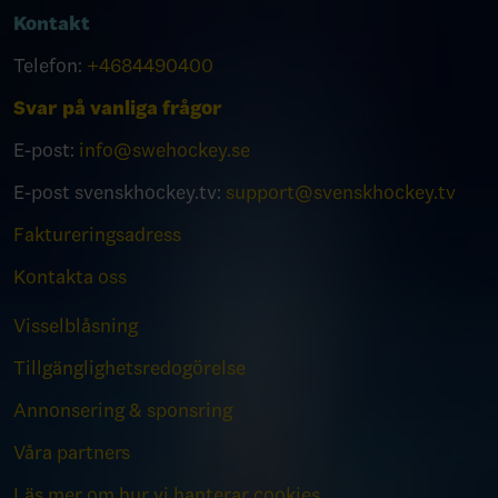
Kontakt
Telefon:
+4684490400
Svar på vanliga frågor
E-post:
info@swehockey.se
E-post svenskhockey.tv:
support@svenskhockey.tv
Faktureringsadress
Kontakta oss
Visselblåsning
Tillgänglighetsredogörelse
Annonsering & sponsring
Våra partners
Läs mer om hur vi hanterar cookies