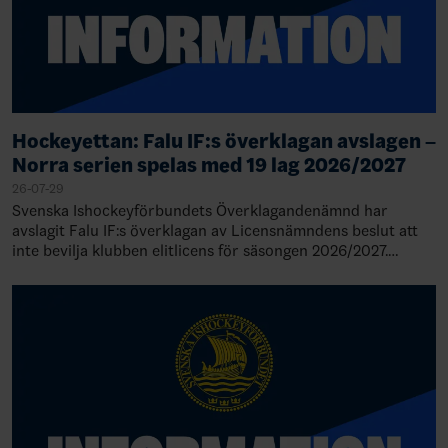
Hockeyettan: Falu IF:s överklagan avslagen –
Norra serien spelas med 19 lag 2026/2027
26-07-29
Svenska Ishockeyförbundets Överklagandenämnd har
avslagit Falu IF:s överklagan av Licensnämndens beslut att
inte bevilja klubben elitlicens för säsongen 2026/2027.
Därmed står det klart att Falu IF de…