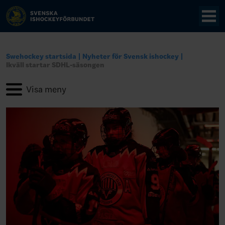
Swehockey startsida
Nyheter för Svensk ishockey
Ikväll startar SDHL-säsongen