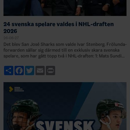
24 svenska spelare valdes i NHL-draften
2026
26-06-27
Det blev San José Sharks som valde Ivar Stenberg. Frölunda-
forwarden sällar sig därmed till en exklusiv skara svenska
spelare, som har gått topp två i NHL-draften: 1: Mats Sundin,
Quebec, 19891: Rasmu…
Share
Facebook
Twitter
Email
Print