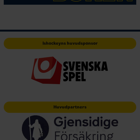
Ishockeyns huvudsponsor
Huvudpartners