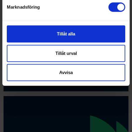
Marknadsföring
Vi använder enhetsidentifierare för att anpassa innehållet
och annonserna till användarna, tillhandahålla funktioner
för sociala medier och analysera vår trafik. Vi
vidarebefordrar även sådana identifierare och annan
Tillåt alla
information från din enhet till de sociala medier och
annons- och analysföretag som vi samarbetar med.
Dessa kan i sin tur kombinera informationen med annan
Tillåt urval
information som du har tillhandahållit eller som de har
samlat in när du har använt deras tjänster.
Avvisa