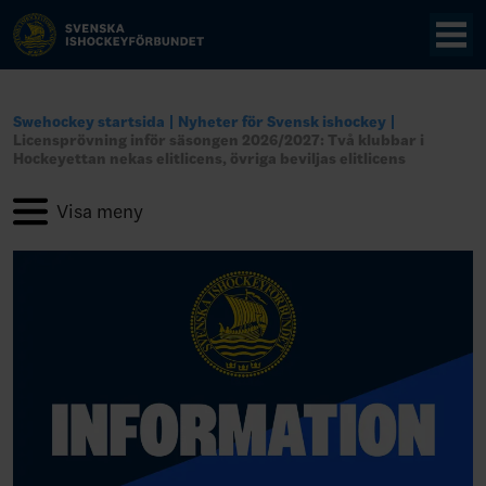
Swehockey startsida
Nyheter för Svensk ishockey
Licensprövning inför säsongen 2026/2027: Två klubbar i
Hockeyettan nekas elitlicens, övriga beviljas elitlicens