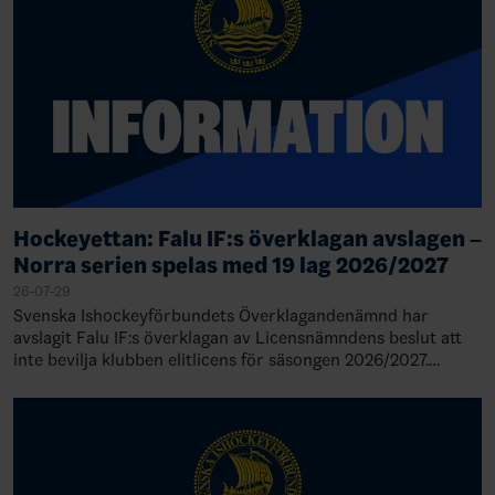
Hockeyettan: Falu IF:s överklagan avslagen –
Norra serien spelas med 19 lag 2026/2027
26-07-29
Svenska Ishockeyförbundets Överklagandenämnd har
avslagit Falu IF:s överklagan av Licensnämndens beslut att
inte bevilja klubben elitlicens för säsongen 2026/2027.
Därmed står det klart att Falu IF de…