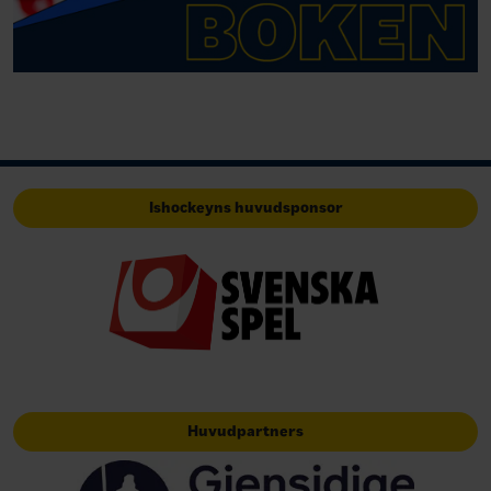
Ishockeyns huvudsponsor
Huvudpartners