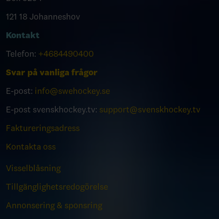
121 18 Johanneshov
Kontakt
Telefon:
+4684490400
Svar på vanliga frågor
E-post:
info@swehockey.se
E-post svenskhockey.tv:
support@svenskhockey.tv
Faktureringsadress
Kontakta oss
Visselblåsning
Tillgänglighetsredogörelse
Annonsering & sponsring