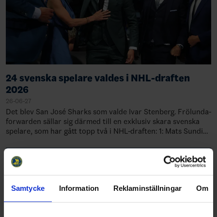
24 svenska spelare valdes i NHL-draften
2026
26-06-27
Det blev San José Sharks som valde Ivar Stenberg. Frölunda-
forwarden sällar sig därmed till en exklusiv skara svenska
spelare, som har gått topp två i NHL-draften: 1: Mats Sundin,
Quebec, 19891: Rasmu…
Samtycke
Information
Reklaminställningar
Om