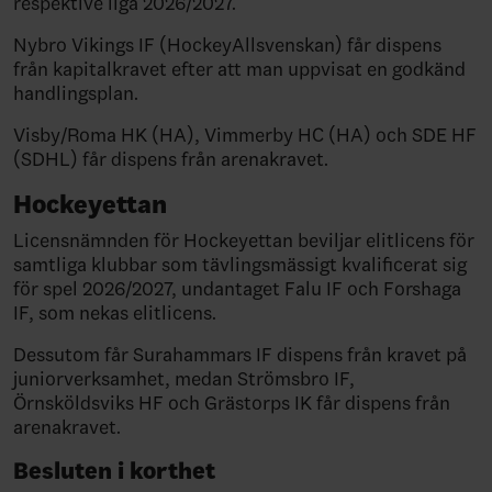
respektive liga 2026/2027.
Nybro Vikings IF (HockeyAllsvenskan) får dispens
från kapitalkravet efter att man uppvisat en godkänd
handlingsplan.
Visby/Roma HK (HA), Vimmerby HC (HA) och SDE HF
(SDHL) får dispens från arenakravet.
Hockeyettan
Licensnämnden för Hockeyettan beviljar elitlicens för
samtliga klubbar som tävlingsmässigt kvalificerat sig
för spel 2026/2027, undantaget Falu IF och Forshaga
IF, som nekas elitlicens.
Dessutom får Surahammars IF dispens från kravet på
juniorverksamhet, medan Strömsbro IF,
Örnsköldsviks HF och Grästorps IK får dispens från
arenakravet.
Besluten i korthet