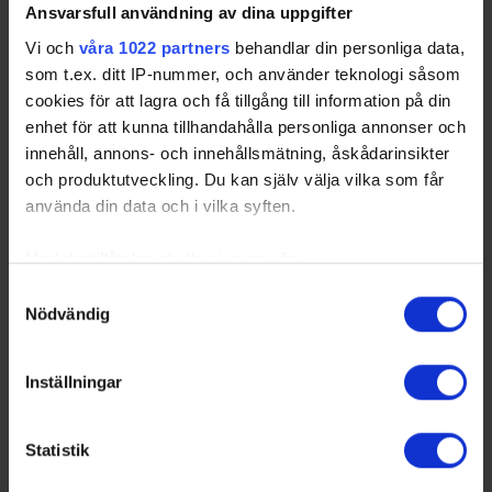
Ansvarsfull användning av dina uppgifter
Vi och
våra 1022 partners
behandlar din personliga data,
som t.ex. ditt IP-nummer, och använder teknologi såsom
cookies för att lagra och få tillgång till information på din
enhet för att kunna tillhandahålla personliga annonser och
Svensk ishockey nominerar Anders Larsson
innehåll, annons- och innehållsmätning, åskådarinsikter
som vice ordförande i IIHF
och produktutveckling. Du kan själv välja vilka som får
26-06-24
använda din data och i vilka syften.
Inför valet till IIHF Council står det klart att Anders Larsson
nomineras som vice ordförande samt styrelseledamot i
Med din tillåtelse skulle vi även vilja:
Internationella ishockeyförbundet. – Jag är glad att svensk
ishockey nominerat mig…
Samla in information om din geografiska plats
Samtyckesval
Share
Facebook
Twitter
Email
Print
Nödvändig
som kan ha en noggrannhet på upp till flera meter
Identifiera din enhet genom att aktivt skanna den
för specifika kännetecken (fingeravtryck)
Inställningar
Ta reda på mer om hur dina personliga uppgifter
behandlas och ställ in dina preferenser i
detaljsektionen
.
Statistik
Du kan ändra eller dra tillbaka ditt samtycke när som
helst från cookie-förklaringen.