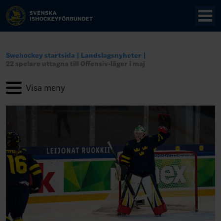
Swehockey startsida
Landslagsnyheter
22 spelare uttagna till Offensiv-läger i maj