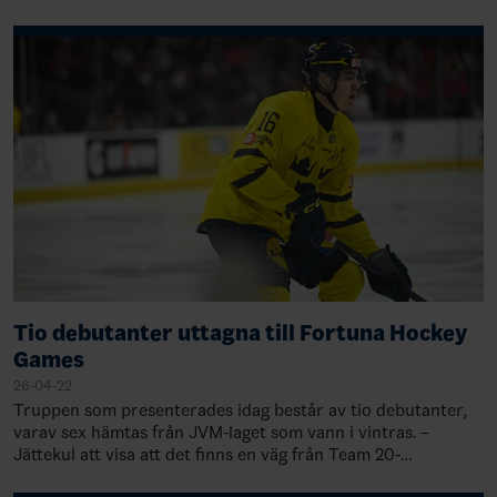
respektive USA. En vinst mot…
Tio debutanter uttagna till Fortuna Hockey
Games
26-04-22
Truppen som presenterades idag består av tio debutanter,
varav sex hämtas från JVM-laget som vann i vintras. –
Jättekul att visa att det finns en väg från Team 20-
herrlandslaget upp till Tre Kronor he…