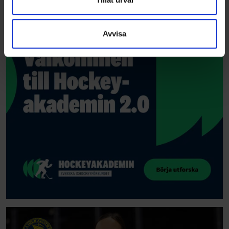
information som du har tillhandahållit eller som de har
samlat in när du har använt deras tjänster.
Avvisa