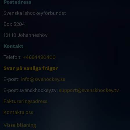
Postadress
Svenska Ishockeyförbundet
Box 5204
121 18 Johanneshov
Kontakt
Telefon:
+4684490400
Svar på vanliga frågor
E-post:
info@swehockey.se
E-post svenskhockey.tv:
support@svenskhockey.tv
Faktureringsadress
Kontakta oss
Visselblåsning