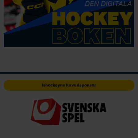
Ishockeyns huvudsponsor