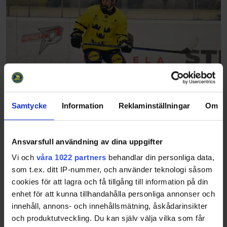
Samtycke
Information
Reklaminställningar
Om
Så följer du våra landslag i veckan
26-04-13
Ansvarsfull användning av dina uppgifter
Datum & tid Hemmalag Bortalag Stats Streaming 15 april
19.00 Schweiz Team 19 herr Stats SHTV 16 april 15.00 Team
Vi och
våra 1022 partners
behandlar din personliga data,
17 herr Slovakien Stats SHTV 16 april 17.00 Slovakien Te…
som t.ex. ditt IP-nummer, och använder teknologi såsom
cookies för att lagra och få tillgång till information på din
Share
Facebook
Twitter
Email
Print
enhet för att kunna tillhandahålla personliga annonser och
innehåll, annons- och innehållsmätning, åskådarinsikter
och produktutveckling. Du kan själv välja vilka som får