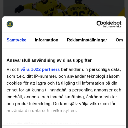
Samtycke
Information
Reklaminställningar
Om
Ansvarsfull användning av dina uppgifter
Lucas Raymond: "Det är en ära, men det
Vi och
våra 1022 partners
behandlar din personliga data,
kommer ett ansvar med det också"
som t.ex. ditt IP-nummer, och använder teknologi såsom
26-05-29
cookies för att lagra och få tillgång till information på din
enhet för att kunna tillhandahålla personliga annonser och
innehåll, annons- och innehållsmätning, åskådarinsikter
och produktutveckling. Du kan själv välja vilka som får
använda din data och i vilka syften.
Med din tillåtelse skulle vi även vilja: