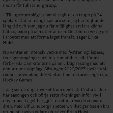
nedan för fullständig trupp.
– Till uppstartslägret har vi tagit ut en trupp på 34
spelare. Det är många spelare som jag har följt under
lång tid och som jag nu får möjlighet att lära känna
bättre, både på och utanför isen. Det blir en viktig del
i arbetet med att forma laget framåt, säger Erika
Holst.
Nu väntar en intensiv vecka med fysträning, ispass,
teorigenomgångar och internmatcher, allt för att
förbereda Damkronorna på en viktig säsong med ett
annorlunda upplägg. Säsongen 2026/2027 spelas VM
redan i november, direkt efter hemmaturneringen Lidl
Hockey Games.
– Jag ser otroligt mycket fram emot att få starta den
här säsongen och börja sätta riktningen inför VM i
november. Laget har gjort en stark resa de senaste
åren, med Ulf Lundberg i spetsen, vilket ger oss en bra
grund att bygga vidare på, säger Erika Holst.