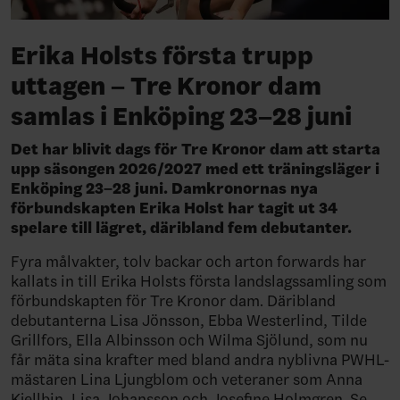
Erika Holsts första trupp
uttagen – Tre Kronor dam
samlas i Enköping 23–28 juni
Det har blivit dags för Tre Kronor dam att starta
upp säsongen 2026/2027 med ett träningsläger i
Enköping 23–28 juni. Damkronornas nya
förbundskapten Erika Holst har tagit ut 34
spelare till lägret, däribland fem debutanter.
Fyra målvakter, tolv backar och arton forwards har
kallats in till Erika Holsts första landslagssamling som
förbundskapten för Tre Kronor dam. Däribland
debutanterna Lisa Jönsson, Ebba Westerlind, Tilde
Grillfors, Ella Albinsson och Wilma Sjölund, som nu
får mäta sina krafter med bland andra nyblivna PWHL-
mästaren Lina Ljungblom och veteraner som Anna
Kjellbin, Lisa Johansson och Josefine Holmgren. Se