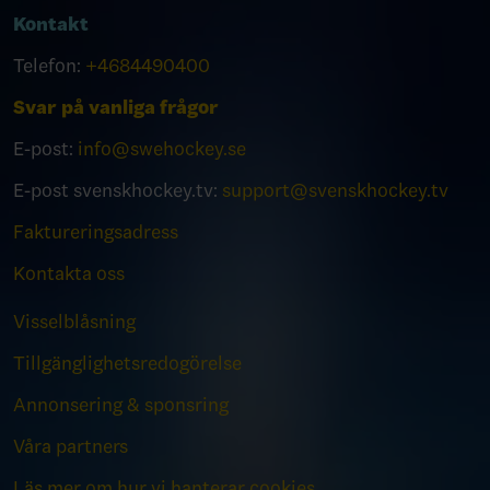
Kontakt
Telefon:
+4684490400
Svar på vanliga frågor
E-post:
info@swehockey.se
E-post svenskhockey.tv:
support@svenskhockey.tv
Faktureringsadress
Kontakta oss
Visselblåsning
Tillgänglighetsredogörelse
Annonsering & sponsring
Våra partners
Läs mer om hur vi hanterar cookies