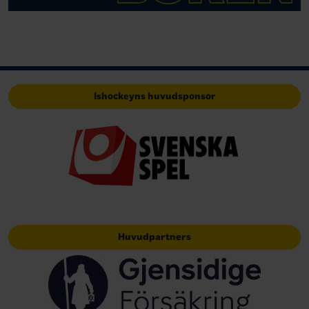
Ishockeyns huvudsponsor
Huvudpartners