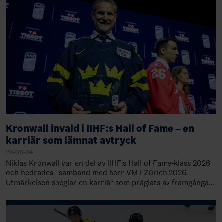
Kronwall invald i IIHF:s Hall of Fame – en
karriär som lämnat avtryck
26-06-04
Niklas Kronwall var en del av IIHF:s Hall of Fame-klass 2026
och hedrades i samband med herr-VM i Zürich 2026.
Utmärkelsen speglar en karriär som präglats av framgångar
både i Sverige, på den internat…