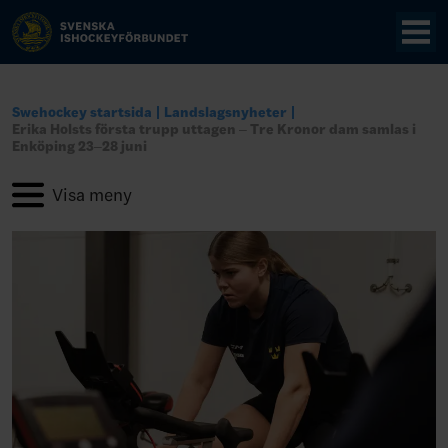
Swehockey startsida
Landslagsnyheter
Erika Holsts första trupp uttagen – Tre Kronor dam samlas i
Enköping 23–28 juni