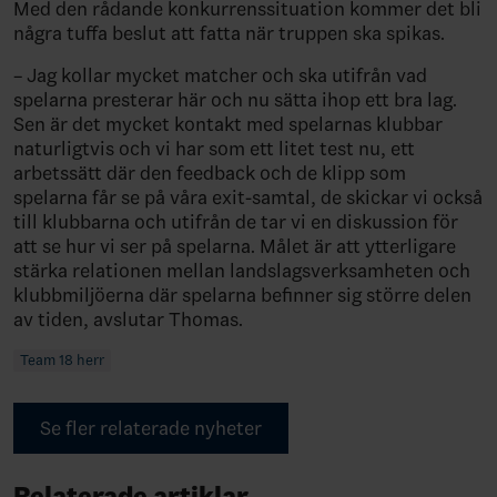
Med den rådande konkurrenssituation kommer det bli
några tuffa beslut att fatta när truppen ska spikas.
– Jag kollar mycket matcher och ska utifrån vad
spelarna presterar här och nu sätta ihop ett bra lag.
Sen är det mycket kontakt med spelarnas klubbar
naturligtvis och vi har som ett litet test nu, ett
arbetssätt där den feedback och de klipp som
spelarna får se på våra exit-samtal, de skickar vi också
till klubbarna och utifrån de tar vi en diskussion för
att se hur vi ser på spelarna. Målet är att ytterligare
stärka relationen mellan landslagsverksamheten och
klubbmiljöerna där spelarna befinner sig större delen
av tiden, avslutar Thomas.
Team 18 herr
Se fler relaterade nyheter
Relaterade artiklar