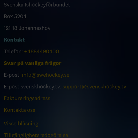
Svenska Ishockeyförbundet
Box 5204
121 18 Johanneshov
Kontakt
Telefon:
+4684490400
Svar på vanliga frågor
E-post:
info@swehockey.se
E-post svenskhockey.tv:
support@svenskhockey.tv
Faktureringsadress
Kontakta oss
Visselblåsning
Tillgänglighetsredogörelse