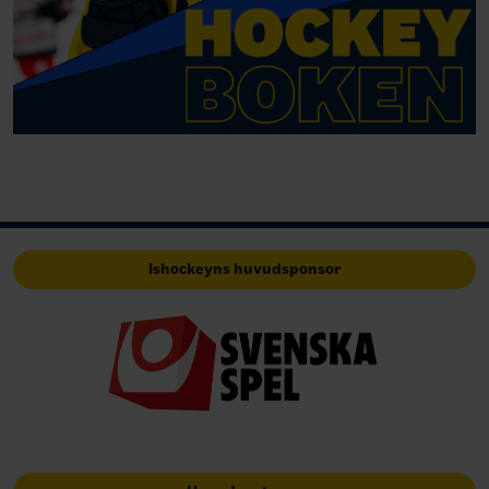
Ishockeyns huvudsponsor