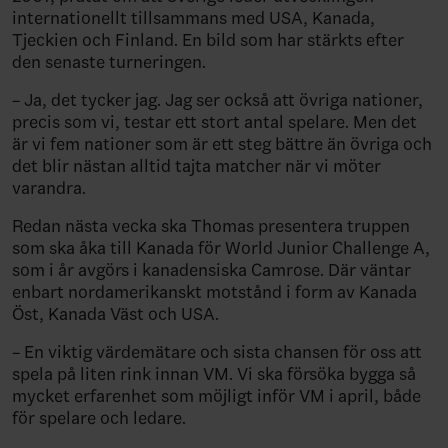
internationellt tillsammans med USA, Kanada,
Tjeckien och Finland. En bild som har stärkts efter
den senaste turneringen.
– Ja, det tycker jag. Jag ser också att övriga nationer,
precis som vi, testar ett stort antal spelare. Men det
är vi fem nationer som är ett steg bättre än övriga och
det blir nästan alltid tajta matcher när vi möter
varandra.
Redan nästa vecka ska Thomas presentera truppen
som ska åka till Kanada för World Junior Challenge A,
som i år avgörs i kanadensiska Camrose. Där väntar
enbart nordamerikanskt motstånd i form av Kanada
Öst, Kanada Väst och USA.
– En viktig värdemätare och sista chansen för oss att
spela på liten rink innan VM. Vi ska försöka bygga så
mycket erfarenhet som möjligt inför VM i april, både
för spelare och ledare.