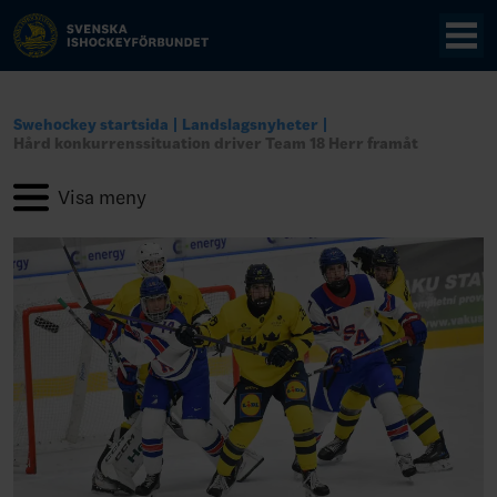
Swehockey startsida
Landslagsnyheter
Hård konkurrenssituation driver Team 18 Herr framåt