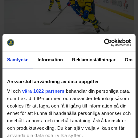
Bronspengen i Kanada - en viktig erfarenhet
Samtycke
Information
Reklaminställningar
Om
för framtiden
24-11-22
Turneringen innebär det första testet på den
Ansvarsfull användning av dina uppgifter
nordamerikanska isen för kullen födda 2008 och redan från
Vi och
våra 1022 partners
behandlar din personliga data,
start visade laget att de hanterade den mindre isytan. – Jag
tycker att vi visade direkt från mat…
som t.ex. ditt IP-nummer, och använder teknologi såsom
Share
Facebook
Twitter
Email
Print
cookies för att lagra och få tillgång till information på din
enhet för att kunna tillhandahålla personliga annonser och
innehåll, annons- och innehållsmätning, åskådarinsikter
och produktutveckling. Du kan själv välja vilka som får
använda din data och i vilka syften.