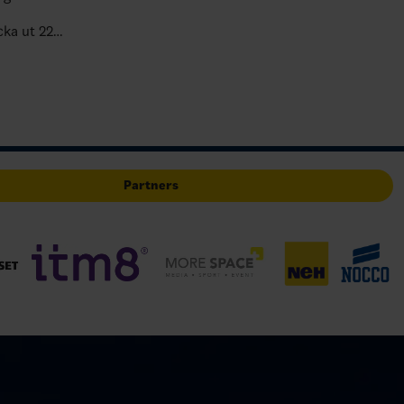
ka ut 22
a samling
 motstånd.
Partners