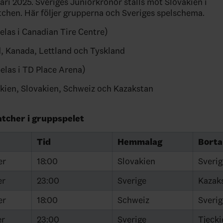
uari 2025. Sveriges Juniorkronor ställs mot Slovakien i
hen. Här följer grupperna och Sveriges spelschema.
elas i Canadian Tire Centre)
, Kanada, Lettland och Tyskland
elas i TD Place Arena)
ckien, Slovakien, Schweiz och Kazakstan
tcher i gruppspelet
Tid
Hemmalag
Borta
er
18:00
Slovakien
Sverig
er
23:00
Sverige
Kazak
er
18:00
Schweiz
Sverig
er
23:00
Sverige
Tjecki