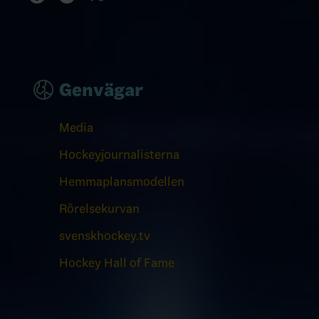
Genvägar
Media
Hockeyjournalisterna
Hemmaplansmodellen
Rörelsekurvan
svenskhockey.tv
Hockey Hall of Fame