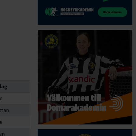
lag
e
stan
e
en