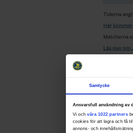
Tiderna angi
Här kommer 
Matcherna sä
Läs mer om 
Relater
Samtycke
Ansvarsfull användning av d
Vi och
våra 1022 partners
be
cookies för att lagra och få t
annons- och innehållsmätning