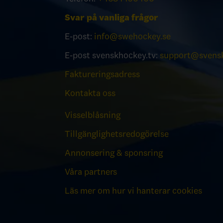
Svar på vanliga frågor
E-post:
info@swehockey.se
E-post svenskhockey.tv:
support@svensk
Faktureringsadress
Kontakta oss
Visselblåsning
Tillgänglighetsredogörelse
Annonsering & sponsring
Våra partners
Läs mer om hur vi hanterar cookies