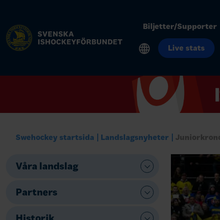
Biljetter/Supporter
Live stats
Swehockey startsida
Landslagsnyheter
Juniorkron
Våra landslag
Partners
Historik