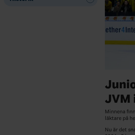
Juni
JVM 
Minnena finn
läktare på h
Nu är det sn