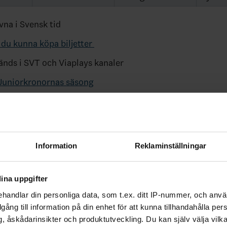
vna i Svensk tid
du kunna köpa biljetter
nds i SVT och Viaplays kanaler
Juniorkronornas säsong
ade artiklar
Information
Reklaminställningar
ina uppgifter
handlar din personliga data, som t.ex. ditt IP-nummer, och anv
illgång till information på din enhet för att kunna tillhandahålla pe
, åskådarinsikter och produktutveckling. Du kan själv välja vilk