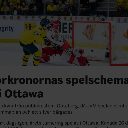
orkronornas spelschema
i Ottawa
s kvar från publikfesten i Göteborg, då JVM spelades inför
emmaplan och ett silver bärgades.
art dags igen, årets turnering spelas i Ottawa, Kanada 26