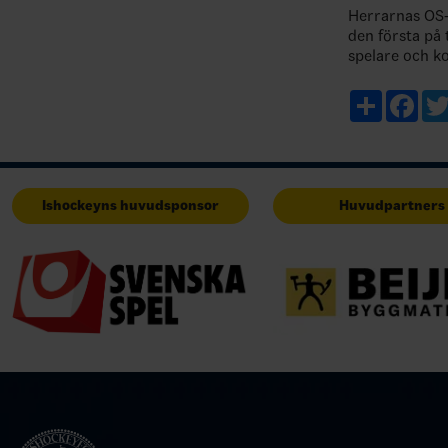
Herrarnas OS-
den första på
spelare och 
sannolikhet fö
i världen. Enl
Share
Fac
Ishockeyns huvudsponsor
Huvudpartners