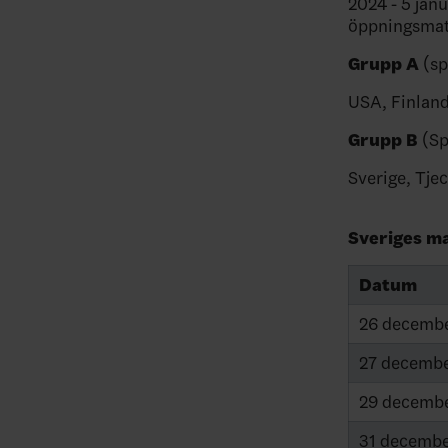
2024 - 5 jan
öppningsmatc
Grupp A
(sp
USA, Finland
Grupp B
(Sp
Sverige, Tje
Sveriges ma
Datum
26 decemb
27 decemb
29 decemb
31 decemb