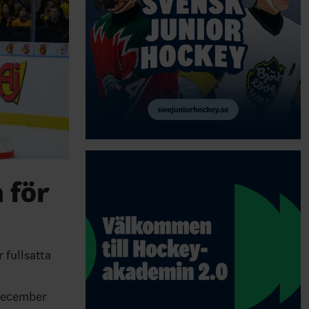
 för
 fullsatta
 december