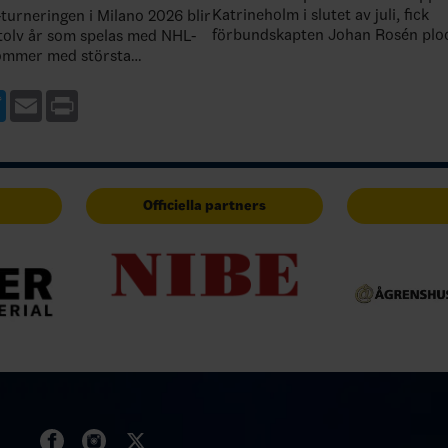
Katrineholm i slutet av juli, fick
turneringen i Milano 2026 blir
förbundskapten Johan Rosén ploc
 tolv år som spelas med NHL-
som deltog under säsongens först
kommer med största
med matcher mot internationellt
ljas med stort intresse runtom
…
igt den preliminära grupp…
ebook
Twitter
Email
Print
Officiella partners