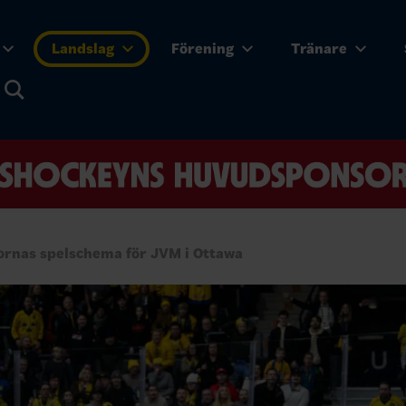
Landslag
Förening
Tränare
ornas spelschema för JVM i Ottawa