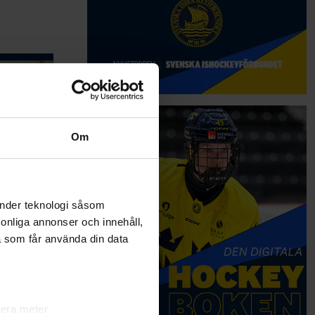
Om
änder teknologi såsom
rsonliga annonser och innehåll,
a som får använda din data
sommaren
bestående
ar
året efter,
lera meter