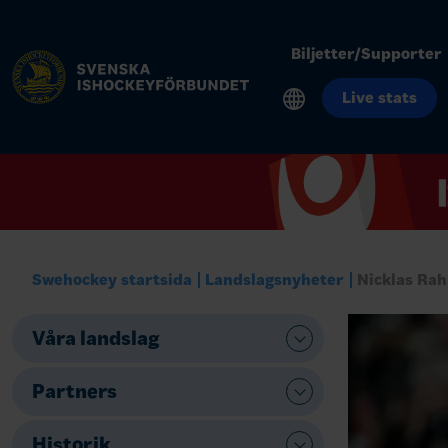
Biljetter/Supporter
Live stats
Swehockey startsida
Landslagsnyheter
Nicklas Rah
Våra landslag
Partners
Historik