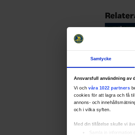
Relater
Samtycke
Ansvarsfull användning av d
34 spelare 
Vi och
våra 1022 partners
be
Team 18 he
cookies för att lagra och få t
25-08-26
annons- och innehållsmätning
– Det är drygt
och i vilka syften.
men jag ser re
väldigt spänna
Med din tillåtelse skulle vi äve
stora steg fr
Med det här lä
Samla in information 