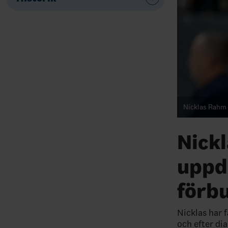
Nicklas Rahm 
Nickl
uppd
förb
Nicklas har 
och efter di