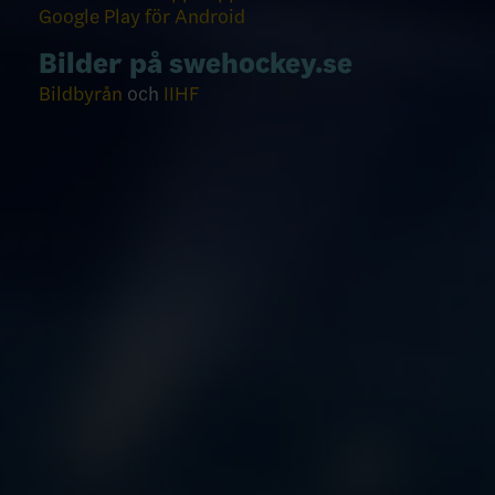
Google Play för Android
Bilder på swehockey.se
Bildbyrån
och
IIHF