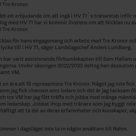
 Tre Kronor.
fått ett erbjudande om att ingå i HV 71´s tränarstab inför 
alog med HV 71 har vi kommit överens om att Nicklas nu av
 Tre Kronor.
icklas för hans engagemang och arbete med Tre Kronor oc
lycka till i HV 71, säger Landslagschef Anders Lundberg.
 har varit assisterande förbundskapten till Sam Hallam u
ongerna. Under säsongen 2022/2023 deltog han dessutom 
 samt VM.
t en ära att få representera Tre Kronor. Något jag inte fic
som jag fick chansen som ledare och det är jag tacksam fö
och tre VM har jag fått träffa och jobba med många männis
m ledarskap. Jobbat ihop med tränare som jag byggt rela
 häftigt att ta del av deras erfarenheter och kunskaper, sä
ommer i dagsläget inte ta in någon ersättare till Rahm.