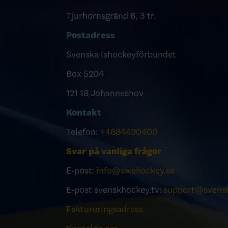
Tjurhornsgränd 6, 3 tr.
Postadress
Svenska Ishockeyförbundet
Box 5204
121 18 Johanneshov
Kontakt
Telefon:
+4684490400
Svar på vanliga frågor
E-post:
info@swehockey.se
E-post svenskhockey.tv:
support@svensk
Faktureringsadress