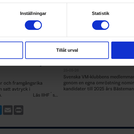
genom att aktivt skanna den för specifika kännetecken (fingeravt
rsonliga uppgifter behandlas och ställ in dina preferenser i
deta
Inställningar
Statistik
ke när som helst från cookie-förklaringen.
e för att anpassa innehållet och annonserna till användarna, tillh
vår trafik. Vi vidarebefordrar även sådana identifierare och anna
nnons- och analysföretag som vi samarbetar med. Dessa kan i sin
Tillåt urval
har tillhandahållit eller som de har samlat in när du har använt 
dqvist och Kim Martin
Vem förtjänar Bästemanspr
lda i IIHF Hockey Hall of
2025?
25-05-26
Svenska VM-klubbens medlemmar
genom en egna omröstning nomin
er och framgångsrika
kandidater till 2025 års Bästeman
 satt avtryck i
går till Tre Kronors bästa spelar
HF´s
hemma i Stockholm. De tre kand
 in…
ebook
Twitter
Email
Print