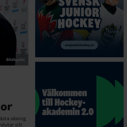
Bildbyrån
nor
nästa säsong
slutar sitt