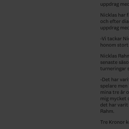
uppdrag med
Nicklas har 
och efter di
uppdrag med
-Vi tackar N
honom stort 
Nicklas Rahm
senaste säs
turneringar
-Det har vari
spelare men 
mina tre år 
mig mycket o
det har varit
Rahm.
Tre Kronor k