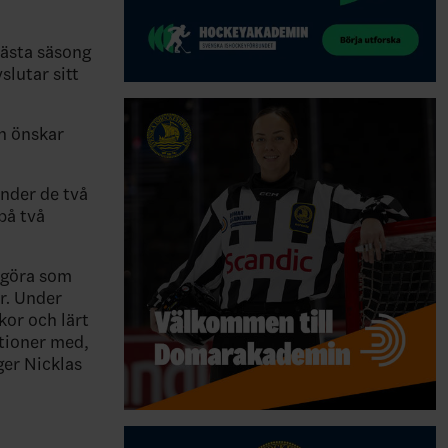
nästa säsong
slutar sitt
h önskar
nder de två
på två
k göra som
r. Under
kor och lärt
tioner med,
ger Nicklas