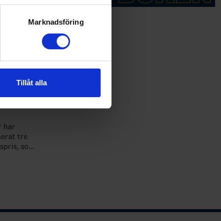
ryck)
ljsektionen
. Du kan ändra
Marknadsföring
andahålla funktioner för
n information från din enhet
 tur kombinera informationen
Tillåt alla
deras tjänster.
iset
 har
erat tre
spris, som
e under VM
idaterna…