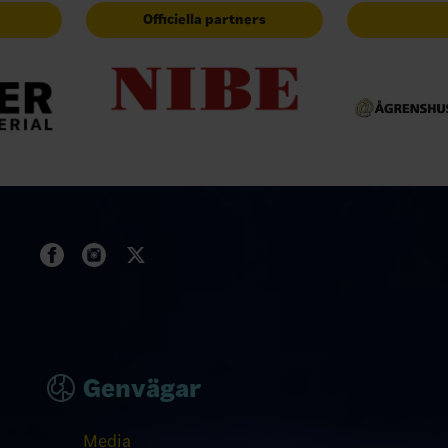
Officiella partners
Genvägar
Media