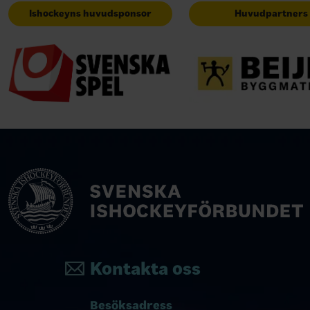
Ishockeyns huvudsponsor
Huvudpartners
Kontakta oss
Besöksadress