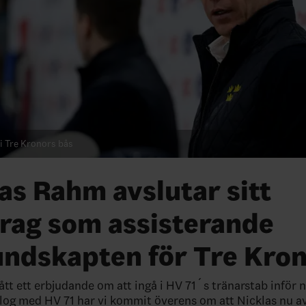
i Tre Kronors bås
as Rahm avslutar sitt
rag som assisterande
undskapten för Tre Kro
fått ett erbjudande om att ingå i HV 71´s tränarstab inför 
alog med HV 71 har vi kommit överens om att Nicklas nu av