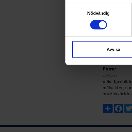
Identifiera din enhet 
Samtyckesval
Ta reda på mer om hur dina pe
Nödvändig
eller dra tillbaka ditt samtyc
Vi använder enhetsidentifierar
sociala medier och analysera 
till de sociala medier och a
Avvisa
med annan information som du 
Henrik Lun
Hasson inva
Fame
25-05-27
Vilka förebild
målvakter, som
hockeyvärlden. Läs II
motivering till
Share
Fac