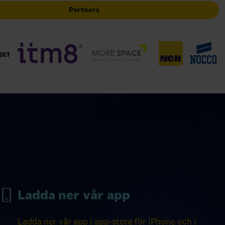
Partners
Ladda ner vår app
Ladda ner vår app i app-store för iPhone och i