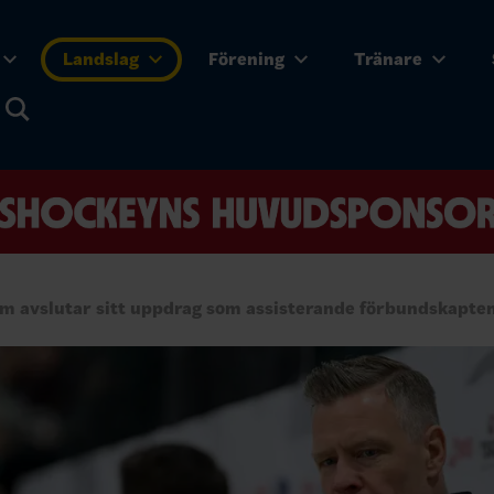
Landslag
Förening
Tränare
m avslutar sitt uppdrag som assisterande förbundskapten