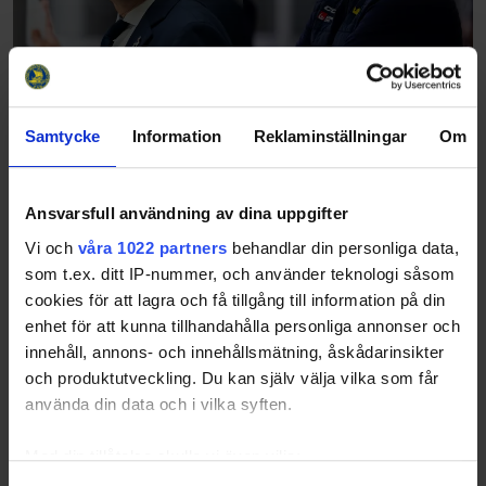
Samtycke
Information
Reklaminställningar
Om
Andreas Karlsson och Johan Rosén
fortsätter som förbundskaptener och
elitutvecklare i fyra år till
Ansvarsfull användning av dina uppgifter
25-12-19
Vi och
våra 1022 partners
behandlar din personliga data,
Andreas Karlsson har varit förbundskapten för Team 18 dam
och elitutvecklare på damsidan sedan säsongen 2022/2023.
som t.ex. ditt IP-nummer, och använder teknologi såsom
Hans nya kontrakt är på två år med en option om
cookies för att lagra och få tillgång till information på din
förlängning på ytterligare två år. –…
enhet för att kunna tillhandahålla personliga annonser och
innehåll, annons- och innehållsmätning, åskådarinsikter
och produktutveckling. Du kan själv välja vilka som får
använda din data och i vilka syften.
Med din tillåtelse skulle vi även vilja: