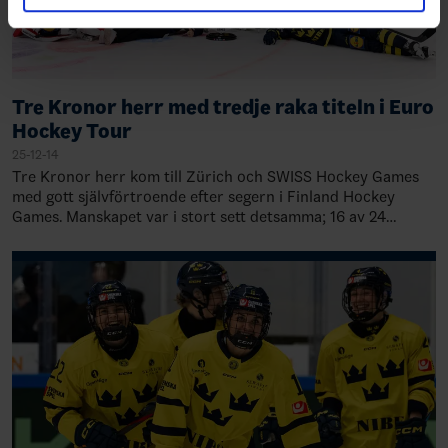
Tre Kronor herr med tredje raka titeln i Euro
Hockey Tour
25-12-14
Tre Kronor herr kom till Zürich och SWISS Hockey Games
med gott självförtroende efter segern i Finland Hockey
Games. Manskapet var i stort sett detsamma; 16 av 24
spelare var kvar. Inledningsmatchen m…