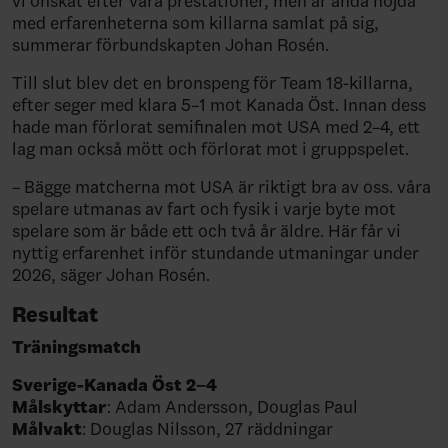
vi önskat efter våra prestationer, men är ändå nöjda
med erfarenheterna som killarna samlat på sig,
summerar förbundskapten Johan Rosén.
Till slut blev det en bronspeng för Team 18-killarna,
efter seger med klara 5–1 mot Kanada Öst. Innan dess
hade man förlorat semifinalen mot USA med 2–4, ett
lag man också mött och förlorat mot i gruppspelet.
– Bägge matcherna mot USA är riktigt bra av oss. våra
spelare utmanas av fart och fysik i varje byte mot
spelare som är både ett och två år äldre. Här får vi
nyttig erfarenhet inför stundande utmaningar under
2026, säger Johan Rosén.
Resultat
Träningsmatch
Sverige-Kanada Öst 2–4
Målskyttar
: Adam Andersson, Douglas Paul⁠
Målvakt
: Douglas Nilsson, 27 räddningar