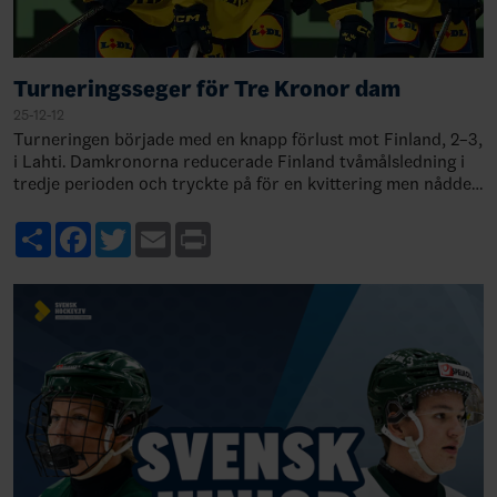
Turneringsseger för Tre Kronor dam
25-12-12
Turneringen började med en knapp förlust mot Finland, 2–3,
i Lahti. Damkronorna reducerade Finland tvåmålsledning i
tredje perioden och tryckte på för en kvittering men nådde
inte hela vägen fram. &nb…
Share
Facebook
Twitter
Email
Print