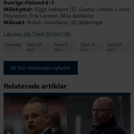
Sverige-Finland 6–1
Målskyttar
: Sigge Isaksson (2), Gustav Linden, Lucas
Roynezon, Erik Larsson, Milo Spelkvist
Målvakt
: Ruben Johansson, 22 räddningar
Läs mer om Team 16 herr här
.
Landslag
Team 18
Team 17
Team 16
Team 18
herr
herr
herr
dam
Se fler relaterade nyheter
Relaterade artiklar