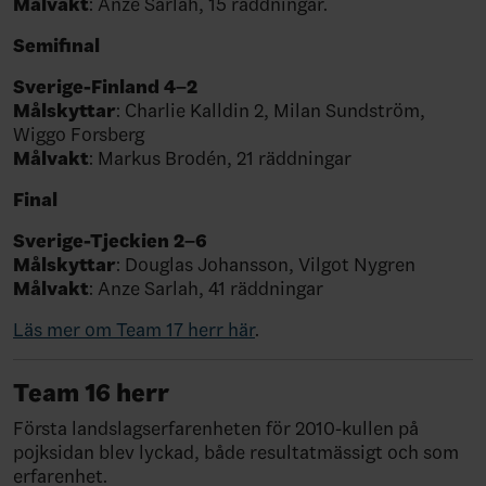
Målvakt
: Anze Sarlah, 15 räddningar.
Semifinal
Sverige-Finland 4–2
Målskyttar
: Charlie Kalldin 2, Milan Sundström,
Wiggo Forsberg⁠
Målvakt
: Markus Brodén, 21 räddningar
Final
Sverige-Tjeckien 2–6
Målskyttar
: Douglas Johansson, Vilgot Nygren
Målvakt
: Anze Sarlah, 41 räddningar
Läs mer om Team 17 herr här
.
Team 16 herr
Första landslagserfarenheten för 2010-kullen på
pojksidan blev lyckad, både resultatmässigt och som
erfarenhet.