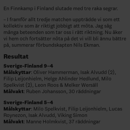
En Finnkamp i Finland slutade med tre raka segrar.
– I framför allt tredje matchen uppträdde vi som ett
kollektiv som är riktigt jobbigt att möta. Jag såg
många beteenden som tar oss i rätt riktning. Nu åker
vi hem och fortsätter nöta på det vi vill bli ännu bättre
på, summerar förbundskapten Nils Ekman.
Resultat
Sverige-Finland 9–4
Målskyttar
: Oliver Hammerman, Isak Alvudd (2),
Filip Leijonhielm, Helge Ahlinder Hedlund, Milo
Spelkvist (2), Leon Roos & Melker Wersäll
Målvakt
: Ruben Johansson, 30 räddningar
Sverige-Finland 5–4
Målskyttar
: Milo Spelkvist, Filip Leijonhielm, Lucas
Roynezon, Isak Alvudd, Viking Simon⁠
Målvakt
: Manne Holmkvist, 37 räddningar