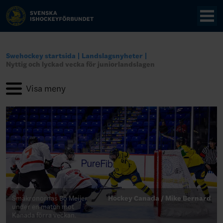
Swehockey startsida
Landslagsnyheter
Nyttig och lyckad vecka för juniorlandslagen
Småkronornas Bo Meijer
Hockey Canada / Mike Bernard
under en match mot
Kanada förra veckan.