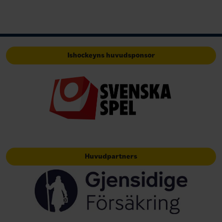
Ishockeyns huvudsponsor
Huvudpartners