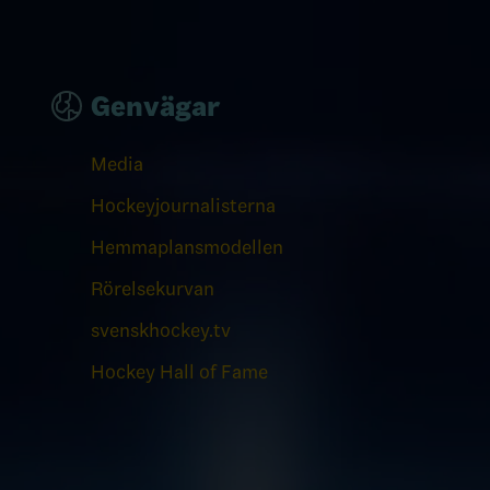
Genvägar
Media
Hockeyjournalisterna
Hemmaplansmodellen
Rörelsekurvan
svenskhockey.tv
Hockey Hall of Fame