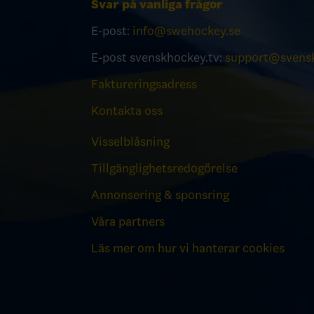
Svar på vanliga frågor
E-post:
info@swehockey.se
E-post svenskhockey.tv:
support@svensk
Faktureringsadress
Kontakta oss
Visselblåsning
Tillgänglighetsredogörelse
Annonsering & sponsring
Våra partners
Läs mer om hur vi hanterar cookies