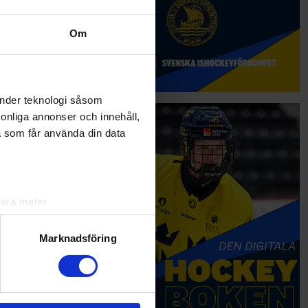
s i
Om
änder teknologi såsom
rsonliga annonser och innehåll,
a som får använda din data
lera meter
ryck)
ljsektionen
. Du kan ändra
Marknadsföring
en
andahålla funktioner för
ckholm
n information från din enhet