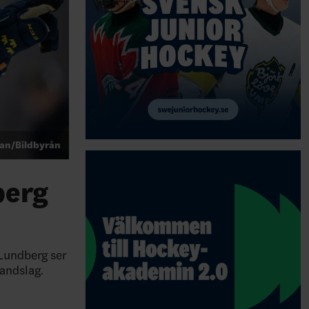
an/Bildbyrån
berg
 Lundberg ser
andslag.