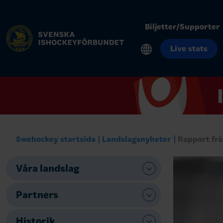
Biljetter/Supporter
Live stats
Swehockey startsida
Landslagsnyheter
Rapport frå
Våra landslag
Partners
Historik