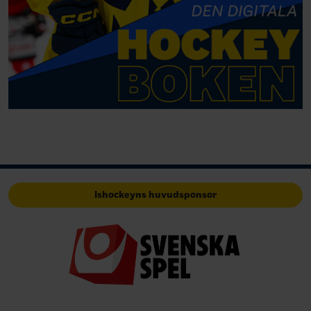
Ishockeyns huvudsponsor