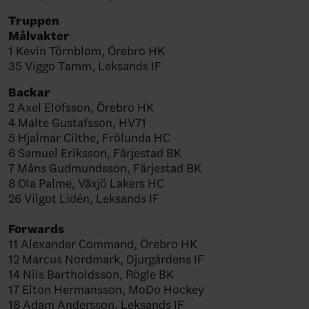
Truppen
Målvakter
1 Kevin Törnblom, Örebro HK
35 Viggo Tamm, Leksands IF
Backar
2 Axel Elofsson, Örebro HK
4 Malte Gustafsson, HV71
5 Hjalmar Cilthe, Frölunda HC
6 Samuel Eriksson, Färjestad BK
7 Måns Gudmundsson, Färjestad BK
8 Ola Palme, Växjö Lakers HC
26 Vilgot Lidén, Leksands IF
Forwards
11 Alexander Command, Örebro HK
12 Marcus Nordmark, Djurgårdens IF
14 Nils Bartholdsson, Rögle BK
17 Elton Hermansson, MoDo Hockey
18 Adam Andersson, Leksands IF