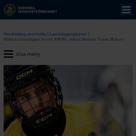
Swehockey startsida
Landslagsnyheter
Sista turneringen innan VM för Johan Roséns Team 18 herr