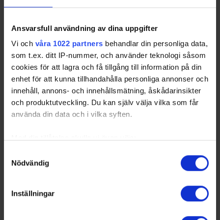
Ansvarsfull användning av dina uppgifter
Vi och
våra 1022 partners
behandlar din personliga data,
som t.ex. ditt IP-nummer, och använder teknologi såsom
cookies för att lagra och få tillgång till information på din
enhet för att kunna tillhandahålla personliga annonser och
innehåll, annons- och innehållsmätning, åskådarinsikter
och produktutveckling. Du kan själv välja vilka som får
använda din data och i vilka syften.
Med din tillåtelse skulle vi även vilja:
Samla in information om din geografiska plats
Samtyckesval
Nödvändig
som kan ha en noggrannhet på upp till flera meter
Identifiera din enhet genom att aktivt skanna den
för specifika kännetecken (fingeravtryck)
Inställningar
Ta reda på mer om hur dina personliga uppgifter
behandlas och ställ in dina preferenser i
detaljsektionen
.