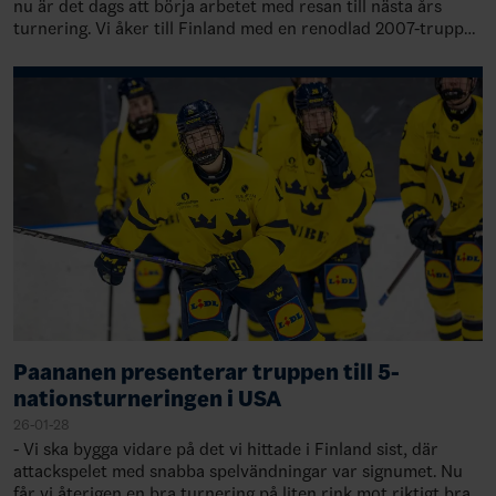
nu är det dags att börja arbetet med resan till nästa års
turnering. Vi åker till Finland med en renodlad 2007-trupp
och vi har flera de…
Paananen presenterar truppen till 5-
nationsturneringen i USA
26-01-28
- Vi ska bygga vidare på det vi hittade i Finland sist, där
attackspelet med snabba spelvändningar var signumet. Nu
får vi återigen en bra turnering på liten rink mot riktigt bra