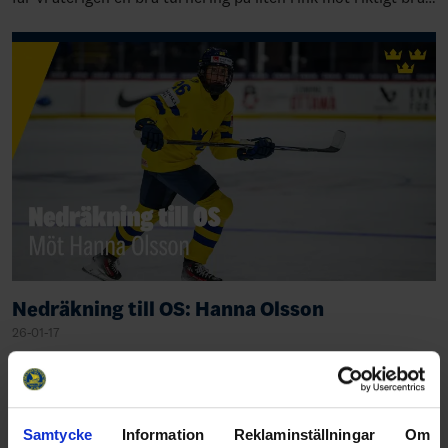
motstånd. Vi har valt…
Nedräkning till OS: Hanna Olsson
26-01-17
Share
Facebook
Twitter
Email
Print
Samtycke
Information
Reklaminställningar
Om