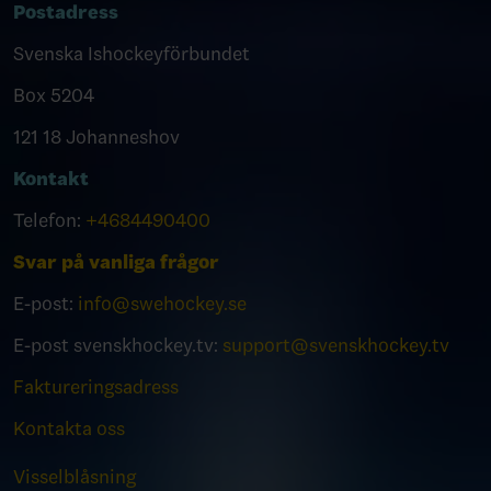
Postadress
Svenska Ishockeyförbundet
Box 5204
121 18 Johanneshov
Kontakt
Telefon:
+4684490400
Svar på vanliga frågor
E-post:
info@swehockey.se
E-post svenskhockey.tv:
support@svenskhockey.tv
Faktureringsadress
Kontakta oss
Visselblåsning