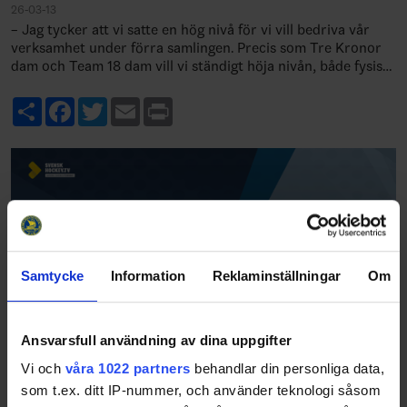
26-03-13
– Jag tycker att vi satte en hög nivå för vi vill bedriva vår
verksamhet under förra samlingen. Precis som Tre Kronor
dam och Team 18 dam vill vi ständigt höja nivån, både fysiskt
och spelmässigt. Nu…
Share
Facebook
Twitter
Email
Print
Samtycke
Information
Reklaminställningar
Om
Ansvarsfull användning av dina uppgifter
Vi och
våra 1022 partners
behandlar din personliga data,
som t.ex. ditt IP-nummer, och använder teknologi såsom