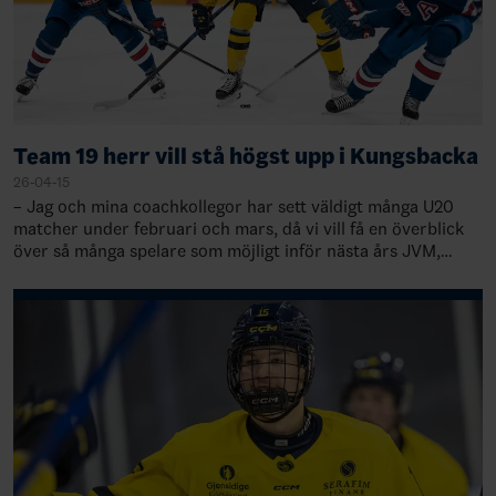
Team 19 herr vill stå högst upp i Kungsbacka
26-04-15
– Jag och mina coachkollegor har sett väldigt många U20
matcher under februari och mars, då vi vill få en överblick
över så många spelare som möjligt inför nästa års JVM,
säger Magnus Hävelid, förbund…