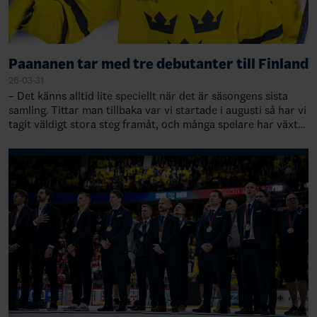
Paananen tar med tre debutanter till Finland
26-03-31
– Det känns alltid lite speciellt när det är säsongens sista
samling. Tittar man tillbaka var vi startade i augusti så har vi
tagit väldigt stora steg framåt, och många spelare har växt
under säsongen…