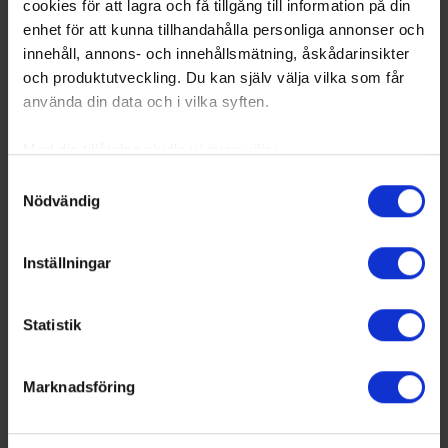
cookies för att lagra och få tillgång till information på din
enhet för att kunna tillhandahålla personliga annonser och
innehåll, annons- och innehållsmätning, åskådarinsikter
och produktutveckling. Du kan själv välja vilka som får
använda din data och i vilka syften.
Med din tillåtelse skulle vi även vilja:
Samla in information om din geografiska plats
Samtyckesval
Nödvändig
som kan ha en noggrannhet på upp till flera meter
Identifiera din enhet genom att aktivt skanna den
för specifika kännetecken (fingeravtryck)
Inställningar
Ta reda på mer om hur dina personliga uppgifter
behandlas och ställ in dina preferenser i
detaljsektionen
.
Statistik
Du kan ändra eller dra tillbaka ditt samtycke när som
helst från cookie-förklaringen.
Marknadsföring
Vi använder enhetsidentifierare för att anpassa innehållet
och annonserna till användarna, tillhandahålla funktioner
för sociala medier och analysera vår trafik. Vi