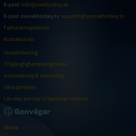
E-post:
info@swehockey.se
E-post svenskhockey.tv:
support@svenskhockey.tv
Faktureringsadress
Kontakta oss
Visselblåsning
Tillgänglighetsredogörelse
Annonsering & sponsring
Våra partners
Läs mer om hur vi hanterar cookies
Genvägar
Media