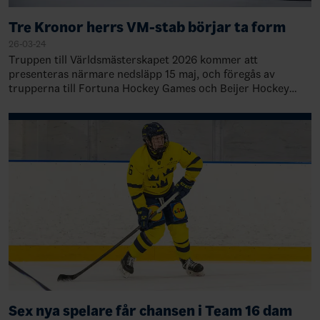
Tre Kronor herrs VM-stab börjar ta form
26-03-24
Truppen till Världsmästerskapet 2026 kommer att
presenteras närmare nedsläpp 15 maj, och föregås av
trupperna till Fortuna Hockey Games och Beijer Hockey
Games. Men redan nu är det klart hur ledarstab…
Sex nya spelare får chansen i Team 16 dam