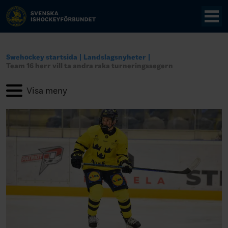
Swehockey startsida
Landslagsnyheter
Team 16 herr vill ta andra raka turneringssegern