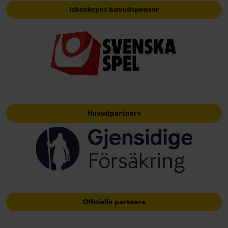
Ishockeyns huvudsponsor
Huvudpartners
Officiella partners