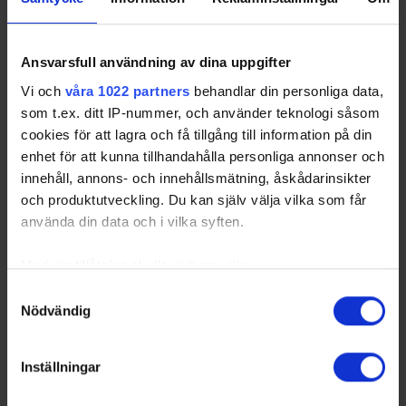
Ansvarsfull användning av dina uppgifter
Vi och
våra 1022 partners
behandlar din personliga data,
som t.ex. ditt IP-nummer, och använder teknologi såsom
cookies för att lagra och få tillgång till information på din
enhet för att kunna tillhandahålla personliga annonser och
innehåll, annons- och innehållsmätning, åskådarinsikter
och produktutveckling. Du kan själv välja vilka som får
använda din data och i vilka syften.
Med din tillåtelse skulle vi även vilja:
Samla in information om din geografiska plats
Samtyckesval
Nödvändig
som kan ha en noggrannhet på upp till flera meter
Identifiera din enhet genom att aktivt skanna den
för specifika kännetecken (fingeravtryck)
Inställningar
Ta reda på mer om hur dina personliga uppgifter
behandlas och ställ in dina preferenser i
detaljsektionen
.