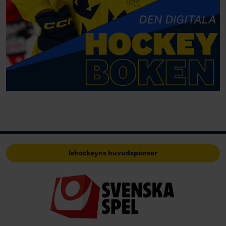
Ishockeyns huvudsponsor