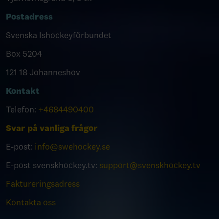
Postadress
Svenska Ishockeyförbundet
Box 5204
121 18 Johanneshov
Kontakt
Telefon:
+4684490400
Svar på vanliga frågor
E-post:
info@swehockey.se
E-post svenskhockey.tv:
support@svenskhockey.tv
Faktureringsadress
Kontakta oss