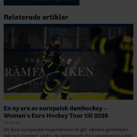
Relaterade artiklar
En ny era av europeisk damhockey –
Women’s Euro Hockey Tour till 2028
24-08-02
De fyra europeiska toppnationerna gör således gemensam
sak och kommer under de kommande fyra säsongerna jobba