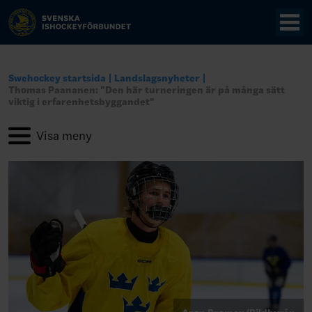
Swehockey startsida
Landslagsnyheter
Thomas Paananen: "Den här turneringen är på många sätt
viktig i erfarenhetsbyggandet"