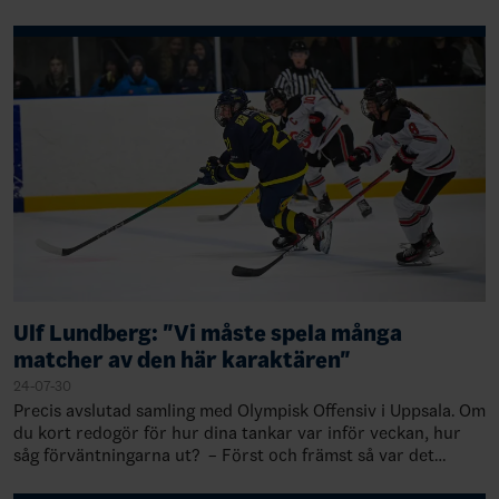
mycket om att få lära känna s…
Ulf Lundberg: "Vi måste spela många
matcher av den här karaktären"
24-07-30
Precis avslutad samling med Olympisk Offensiv i Uppsala. Om
du kort redogör för hur dina tankar var inför veckan, hur
såg förväntningarna ut? – Först och främst så var det
givetvis väldigt speci…