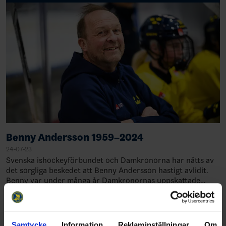
Benny Andersson 1959–2024
24-07-23
Svenska ishockeyförbundet och Damkronorna har nåtts av
det sorgliga beskedet att Benny Andersson hastigt avlidit.
Benny var under många år Damkronornas uppskattade
materialförvaltare, med flera VM- oc…
Share
Facebook
Twitter
Email
Print
Samtycke
Information
Reklaminställningar
Om