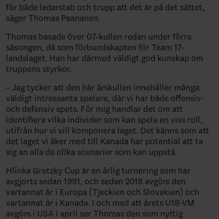
för både ledarstab och trupp att det är på det sättet,
säger Thomas Paananen.
Thomas basade över 07-kullen redan under förra
säsongen, då som förbundskapten för Team 17-
landslaget. Han har därmed väldigt god kunskap om
truppens styrkor.
– Jag tycker att den här årskullen innehåller många
väldigt intressanta spelare, där vi har både offensiv-
och defensiv spets. För mig handlar det om att
identifiera vilka individer som kan spela en viss roll,
utifrån hur vi vill komponera laget. Det känns som att
det laget vi åker med till Kanada har potential att ta
sig an alla de olika scenarier som kan uppstå.
Hlinka Gretzky Cup är en årlig turnering som har
avgjorts sedan 1991, och sedan 2018 avgörs den
vartannat år i Europa (Tjeckien och Slovakien) och
vartannat år i Kanada. I och med att årets U18-VM
avgörs i USA i april ser Thomas den som nyttig